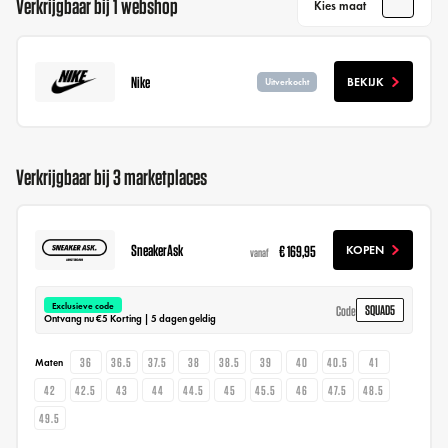
Verkrijgbaar bij 1 webshop
Kies maat
Nike
BEKIJK
Uitverkocht
Verkrijgbaar bij 3 marketplaces
SneakerAsk
€ 169,95
KOPEN
vanaf
Exclusieve code
SQUAD5
Code
Ontvang nu €5 Korting | 5 dagen geldig
36
36.5
37.5
38
38.5
39
40
40.5
41
Maten
42
42.5
43
44
44.5
45
45.5
46
47.5
48.5
49.5