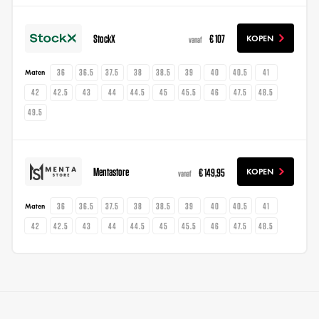
StockX
€ 107
KOPEN
vanaf
36
36.5
37.5
38
38.5
39
40
40.5
41
Maten
42
42.5
43
44
44.5
45
45.5
46
47.5
48.5
49.5
Mentastore
€ 149,95
KOPEN
vanaf
36
36.5
37.5
38
38.5
39
40
40.5
41
Maten
42
42.5
43
44
44.5
45
45.5
46
47.5
48.5