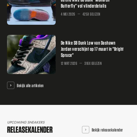
Butterfly” vol vlinderdetails
4 MEI 2026
425X GELEZEN
De Nike SB Dunk Low van Dashawn
Jordan verschijnt op 17 maart in "Bright
Spruce"
12 MRT 2026
316X GELEZEN
Bekijk alle artikelen
UPCOMING SNEAKERS
RELEASEKALENDER
Bekijk releasekalender