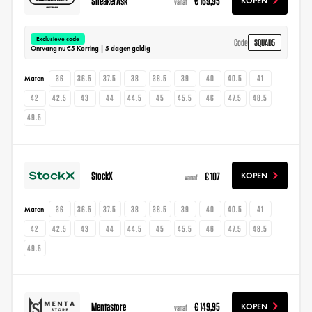
SneakerAsk
€ 169,95
KOPEN
vanaf
Exclusieve code
SQUAD5
Code
Ontvang nu €5 Korting | 5 dagen geldig
36
36.5
37.5
38
38.5
39
40
40.5
41
Maten
42
42.5
43
44
44.5
45
45.5
46
47.5
48.5
49.5
StockX
€ 107
KOPEN
vanaf
36
36.5
37.5
38
38.5
39
40
40.5
41
Maten
42
42.5
43
44
44.5
45
45.5
46
47.5
48.5
49.5
Mentastore
€ 149,95
KOPEN
vanaf