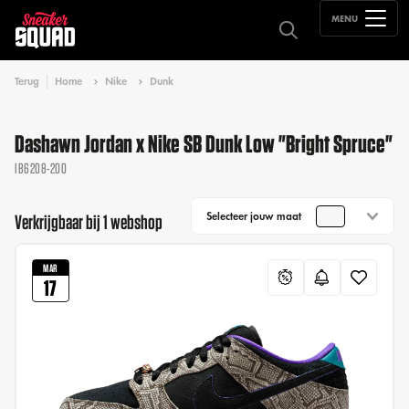
MENU
Terug
Home
Nike
Dunk
Dashawn Jordan x Nike SB Dunk Low "Bright Spruce"
IB6208-200
Selecteer jouw maat
Verkrijgbaar bij 1 webshop
MAR
17