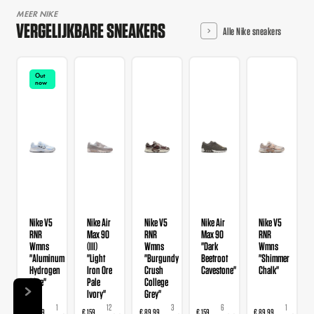
MEER NIKE
VERGELIJKBARE SNEAKERS
Alle Nike sneakers
Out
now
Nike V5
Nike Air
Nike V5
Nike Air
Nike V5
RNR
Max 90
RNR
Max 90
RNR
Wmns
(III)
Wmns
"Dark
Wmns
"Aluminum
"Light
"Burgundy
Beetroot
"Shimmer
Hydrogen
Iron Ore
Crush
Cavestone"
Chalk"
Blue"
Pale
College
Ivory"
Grey"
1
12
3
6
1
€ 89,99
€ 159
€ 89,99
€ 159
€ 89,99