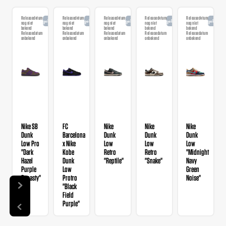
Releasedatum
Releasedatum
Releasedatum
Releasedatum
Releasedatum
Aangekondigd
Aangekondigd
Aangekondigd
Aangekondigd
Aangekondi
nog niet
nog niet
nog niet
nog niet
nog niet
bekend
bekend
bekend
bekend
bekend
Releasedatum
Releasedatum
Releasedatum
Releasedatum
Releasedatum
onbekend
onbekend
onbekend
onbekend
onbekend
Nike SB
FC
Nike
Nike
Nike
Dunk
Barcelona
Dunk
Dunk
Dunk
Low Pro
x Nike
Low
Low
Low
"Dark
Kobe
Retro
Retro
"Midnight
Hazel
Dunk
"Reptile"
"Snake"
Navy
Purple
Low
Green
Dynasty"
Protro
Noise"
"Black
Field
Purple"