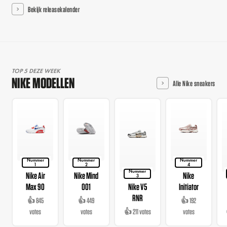
Bekijk releasekalender
TOP 5 DEZE WEEK
NIKE MODELLEN
Alle Nike sneakers
Nummer
Nummer
Nummer
1
2
4
Nummer
Nike Air
Nike Mind
Nike
3
Max 90
001
Nike V5
Initiator
RNR
👍 845
👍 449
👍 192
votes
votes
👍 211 votes
votes