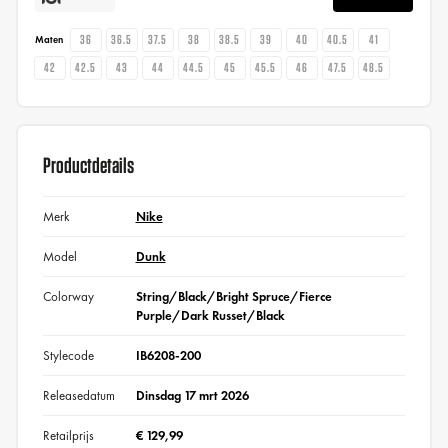
36
36.5
37.5
38
38.5
39
40
40.5
41
Maten
42
42.5
43
44
44.5
45
45.5
46
47.5
48.5
Productdetails
Merk
Nike
Model
Dunk
Colorway
String/Black/Bright Spruce/Fierce
Purple/Dark Russet/Black
Stylecode
IB6208-200
Releasedatum
Dinsdag 17 mrt 2026
Retailprijs
€ 129,99