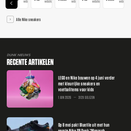
webshop
webshops
webshops
webshops
webshop
Alle Nike sneakers
DUNK NIEUWS
RECENTE ARTIKELEN
LEGO en Nike bouwen op 4 juni verder
met kleurrijke sneakers en
voetbalitems voor kids
1 JUN 2026
312X GELEZEN
Op 8 mei pakt Bluetile uit met hun
eerste Nike SB Dunk “Monarch