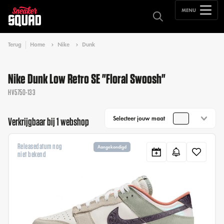
MENU
Terug
Home
Nike
Dunk
Nike Dunk Low Retro SE "Floral Swoosh"
HV5750-133
Selecteer jouw maat
Verkrijgbaar bij 1 webshop
Releasedatum nog
Aangekondigd
niet bekend