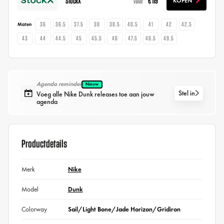
StockX
€ 119
KOPEN
vanaf
36
36.5
37.5
38
38.5
40.5
41
42
42.5
Maten
43
44
44.5
45
45.5
46
47.5
48.5
49.5
Agenda reminder
Nieuw
Stel in
Voeg alle Nike Dunk releases toe aan jouw
agenda
Productdetails
Merk
Nike
Model
Dunk
Colorway
Sail/Light Bone/Jade Horizon/Gridiron