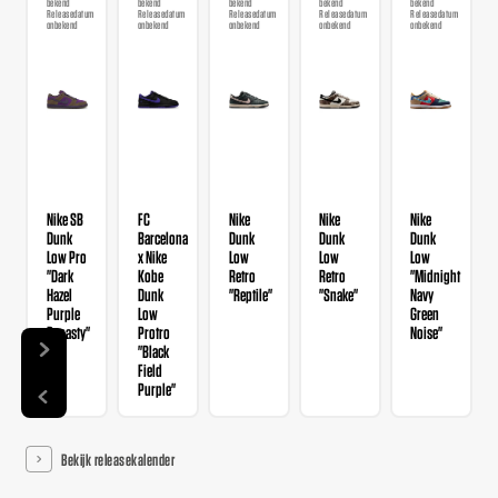
bekend
bekend
bekend
bekend
bekend
Releasedatum
Releasedatum
Releasedatum
Releasedatum
Releasedatum
onbekend
onbekend
onbekend
onbekend
onbekend
Nike SB
FC
Nike
Nike
Nike
Dunk
Barcelona
Dunk
Dunk
Dunk
Low Pro
x Nike
Low
Low
Low
"Dark
Kobe
Retro
Retro
"Midnight
Hazel
Dunk
"Reptile"
"Snake"
Navy
Purple
Low
Green
Dynasty"
Protro
Noise"
"Black
Field
Purple"
Bekijk releasekalender