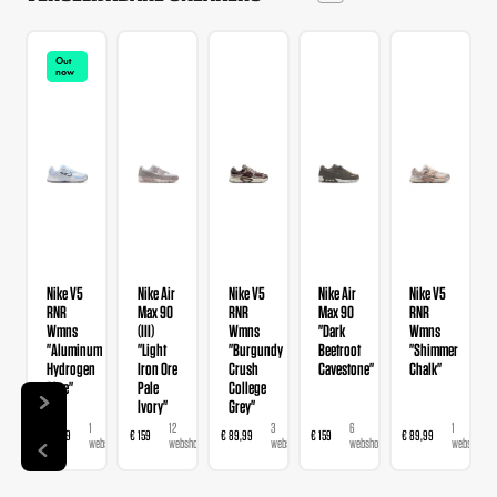
Out
now
Nike V5
Nike Air
Nike V5
Nike Air
Nike V5
RNR
Max 90
RNR
Max 90
RNR
Wmns
(III)
Wmns
"Dark
Wmns
"Aluminum
"Light
"Burgundy
Beetroot
"Shimmer
Hydrogen
Iron Ore
Crush
Cavestone"
Chalk"
Blue"
Pale
College
Ivory"
Grey"
1
12
3
6
1
€ 89,99
€ 159
€ 89,99
€ 159
€ 89,99
webshop
webshops
webshops
webshops
webshop