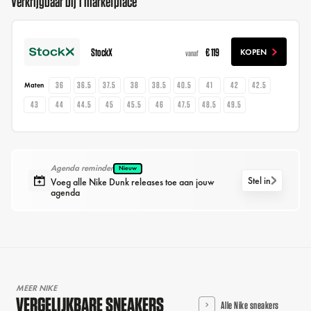
Verkrijgbaar bij 1 marketplace
StockX
€ 119
KOPEN
vanaf
36
36.5
37.5
38
38.5
40.5
41
42
42.5
Maten
43
44
44.5
45
45.5
46
47.5
48.5
49.5
Agenda reminder
Nieuw
Stel in
Voeg alle Nike Dunk releases toe aan jouw
agenda
MEER NIKE
VERGELIJKBARE SNEAKERS
Alle Nike sneakers