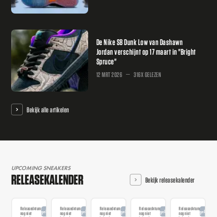
De Nike SB Dunk Low van Dashawn
Jordan verschijnt op 17 maart in "Bright
Spruce"
12 MRT 2026
316X GELEZEN
Bekijk alle artikelen
UPCOMING SNEAKERS
RELEASEKALENDER
Bekijk releasekalender
Releasedatum
Releasedatum
Releasedatum
Releasedatum
Releasedatum
Aangekondigd
Aangekondigd
Aangekondigd
Aangekondigd
Aangekondi
nog niet
nog niet
nog niet
nog niet
nog niet