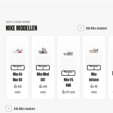
TOP 5 DEZE WEEK
NIKE MODELLEN
Alle Nike sneakers
Nummer
Nummer
Nummer
1
2
4
Nummer
Nike Air
Nike Mind
Nike
3
Max 90
001
Nike V5
Initiator
RNR
👍 845
👍 449
👍 192
votes
votes
👍 211 votes
votes
Alle Nike sneakers