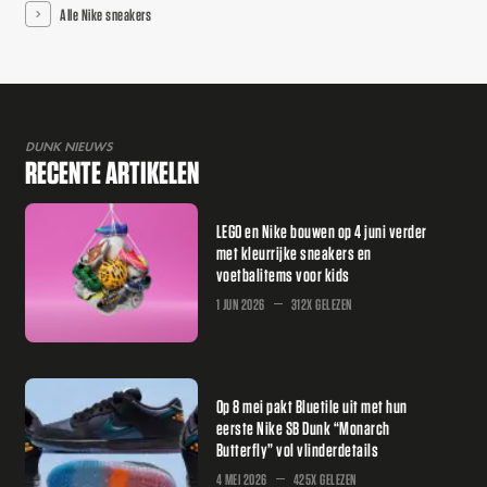
Alle Nike sneakers
DUNK NIEUWS
RECENTE ARTIKELEN
LEGO en Nike bouwen op 4 juni verder
met kleurrijke sneakers en
voetbalitems voor kids
1 JUN 2026
312X GELEZEN
Op 8 mei pakt Bluetile uit met hun
eerste Nike SB Dunk “Monarch
Butterfly” vol vlinderdetails
4 MEI 2026
425X GELEZEN