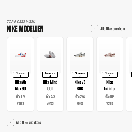
TOP 5 DEZE WEEK
NIKE MODELLEN
Alle Nike sneakers
Nummer
Nummer
Nummer
Nummer
1
2
3
4
Nike Air
Nike Mind
Nike V5
Nike
Max 90
001
RNR
Initiator
👍 576
👍 473
👍 284
👍 192
votes
votes
votes
votes
Alle Nike sneakers