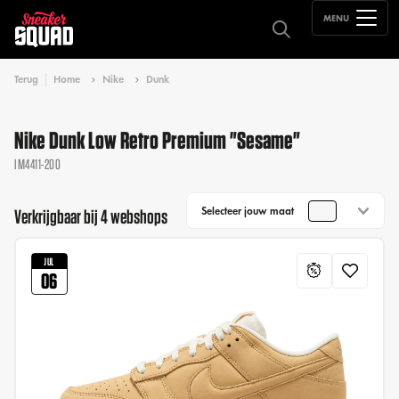
MENU
Terug
Home
Nike
Dunk
Nike Dunk Low Retro Premium "Sesame"
IM4411-200
Selecteer jouw maat
Verkrijgbaar bij 4 webshops
JUL
06