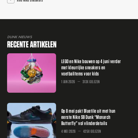
DUNK NIEUWS
RECENTE ARTIKELEN
LEGO en Nike bouwen op 4 juni verder
met kleurrijke sneakers en
voetbalitems voor kids
1 JUN 2026
313X GELEZEN
Op 8 mei pakt Bluetile uit met hun
eerste Nike SB Dunk “Monarch
Butterfly” vol vlinderdetails
4 MEI 2026
425X GELEZEN