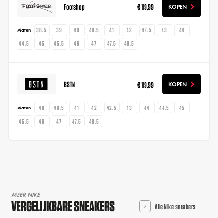
Footshop
€ 119,99
KOPEN
38.5
39
40
40.5
41
42
42.5
43
44
Maten
44.5
45
45.5
46
47
47.5
48.5
BSTN
€ 119,99
KOPEN
40
40.5
41
42
42.5
43
44
44.5
45
Maten
45.5
46
47
47.5
48.5
MEER NIKE
VERGELIJKBARE SNEAKERS
Alle Nike sneakers