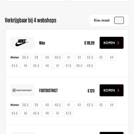
Verkrijgbaar bij 4 webshops
Kies maat
Nike
€ 119,99
KOPEN
38.5
39
40
40.5
41
42
42.5
43
44
Maten
44.5
45
45.5
46
47
47.5
48.5
49.5
FOOTDISTRICT
€ 120
KOPEN
38.5
39
40
40.5
41
42
42.5
43
44
Maten
44.5
45
45.5
46
47
47.5