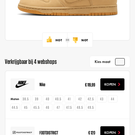
HOT
NOT
Verkrijgbaar bij 4 webshops
Kies maat
Nike
€ 119,99
KOPEN
38.5
39
40
40.5
41
42
42.5
43
44
Maten
44.5
45
45.5
46
47
47.5
48.5
49.5
FOOTDISTRICT
€ 120
KOPEN