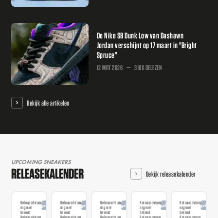
De Nike SB Dunk Low van Dashawn
Jordan verschijnt op 17 maart in "Bright
Spruce"
12 MRT 2026
316X GELEZEN
Bekijk alle artikelen
UPCOMING SNEAKERS
RELEASEKALENDER
Bekijk releasekalender
Releasedatum
Releasedatum
Releasedatum
Releasedatum
Releasedatum
Aangekondigd
Aangekondigd
Aangekondigd
Aangekondigd
Aangekondi
nog niet
nog niet
nog niet
nog niet
nog niet
bekend
bekend
bekend
bekend
bekend
Releasedatum
Releasedatum
Releasedatum
Releasedatum
Releasedatum