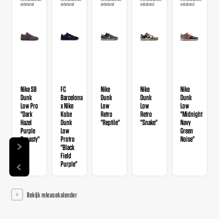
onbekend
onbekend
onbekend
onbekend
onbekend
Nike SB
FC
Nike
Nike
Nike
Dunk
Barcelona
Dunk
Dunk
Dunk
Low Pro
x Nike
Low
Low
Low
"Dark
Kobe
Retro
Retro
"Midnight
Hazel
Dunk
"Reptile"
"Snake"
Navy
Purple
Low
Green
Dynasty"
Protro
Noise"
"Black
Field
Purple"
Bekijk releasekalender