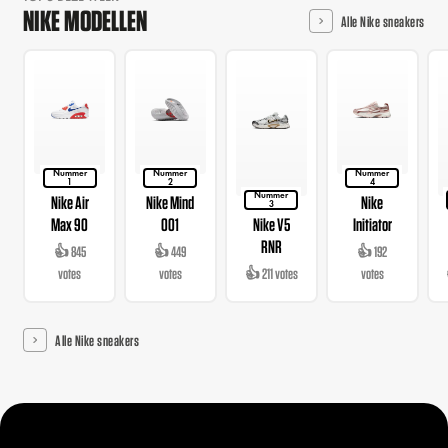
NIKE MODELLEN
Alle Nike sneakers
Nummer
Nummer
Nummer
1
2
4
Nummer
Nike Air
Nike Mind
Nike
3
Max 90
001
Nike V5
Initiator
RNR
👍 845
👍 449
👍 192
votes
votes
👍 211 votes
votes
Alle Nike sneakers