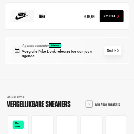
Nike
€ 119,99
KOPEN
Agenda reminder
Nieuw
Stel in
Voeg alle Nike Dunk releases toe aan jouw
agenda
MEER NIKE
VERGELIJKBARE SNEAKERS
Alle Nike sneakers
Out
now