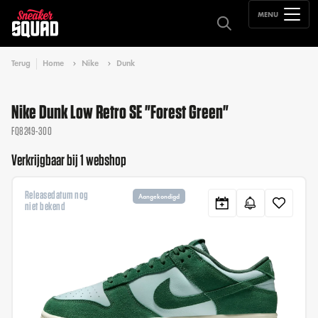
MENU
Terug
Home
Nike
Dunk
Nike Dunk Low Retro SE "Forest Green"
FQ8249-300
Verkrijgbaar bij 1 webshop
Releasedatum nog
Aangekondigd
niet bekend