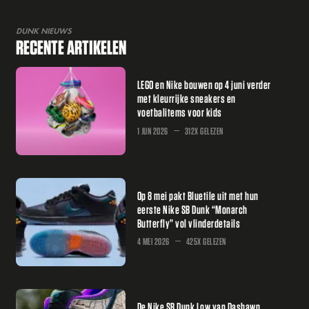
DUNK NIEUWS
RECENTE ARTIKELEN
LEGO en Nike bouwen op 4 juni verder
met kleurrijke sneakers en
voetbalitems voor kids
1 JUN 2026
312X GELEZEN
Op 8 mei pakt Bluetile uit met hun
eerste Nike SB Dunk “Monarch
Butterfly” vol vlinderdetails
4 MEI 2026
425X GELEZEN
De Nike SB Dunk Low van Dashawn