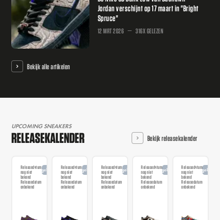
Jordan verschijnt op 17 maart in "Bright
Spruce"
12 MRT 2026
316X GELEZEN
Bekijk alle artikelen
UPCOMING SNEAKERS
RELEASEKALENDER
Bekijk releasekalender
Releasedatum
Releasedatum
Releasedatum
Releasedatum
Releasedatum
Aangekondigd
Aangekondigd
Aangekondigd
Aangekondigd
Aangekondi
nog niet
nog niet
nog niet
nog niet
nog niet
bekend
bekend
bekend
bekend
bekend
Releasedatum
Releasedatum
Releasedatum
Releasedatum
Releasedatum
onbekend
onbekend
onbekend
onbekend
onbekend