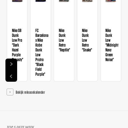
Nike SB
FC
Nike
Nike
Nike
Dunk
Barcelona
Dunk
Dunk
Dunk
Low Pro
x Nike
Low
Low
Low
"Dark
Kobe
Retro
Retro
"Midnight
Hazel
Dunk
"Reptile"
"Snake"
Navy
Purple
Low
Green
Dynasty"
Protro
Noise"
"Black
Field
Purple"
Bekijk releasekalender
TOP 5 DEZE WEEK