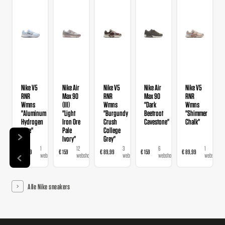
Nike V5
Nike Air
Nike V5
Nike Air
Nike V5
RNR
Max 90
RNR
Max 90
RNR
Wmns
(III)
Wmns
"Dark
Wmns
"Aluminum
"Light
"Burgundy
Beetroot
"Shimmer
Hydrogen
Iron Ore
Crush
Cavestone"
Chalk"
Blue"
Pale
College
Ivory"
Grey"
1
12
3
6
1
€ 89,99
€ 159
€ 89,99
€ 159
€ 89,99
webshop
webshops
webshops
webshops
webshop
Alle Nike sneakers