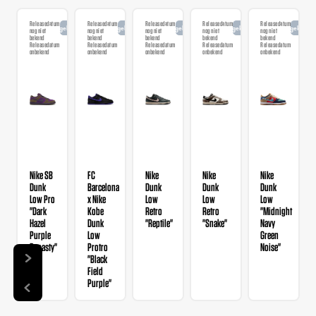
Releasedatum
Releasedatum
Releasedatum
Releasedatum
Releasedatum
Aangekondigd
Aangekondigd
Aangekondigd
Aangekondigd
Aangekondi
nog niet
nog niet
nog niet
nog niet
nog niet
bekend
bekend
bekend
bekend
bekend
Releasedatum
Releasedatum
Releasedatum
Releasedatum
Releasedatum
onbekend
onbekend
onbekend
onbekend
onbekend
Nike SB
FC
Nike
Nike
Nike
Dunk
Barcelona
Dunk
Dunk
Dunk
Low Pro
x Nike
Low
Low
Low
"Dark
Kobe
Retro
Retro
"Midnight
Hazel
Dunk
"Reptile"
"Snake"
Navy
Purple
Low
Green
Dynasty"
Protro
Noise"
"Black
Field
Purple"