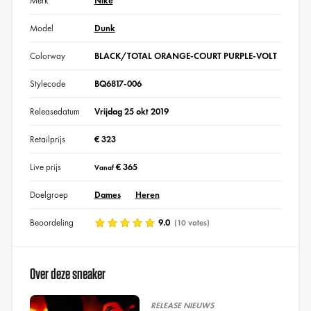
Merk
Nike
Model
Dunk
Colorway
BLACK/TOTAL ORANGE-COURT PURPLE-VOLT
Stylecode
BQ6817-006
Releasedatum
Vrijdag 25 okt 2019
Retailprijs
€ 323
Live prijs
€ 365
Vanaf
Doelgroep
Dames
Heren
Beoordeling
9.0
(10 votes)
Over deze sneaker
RELEASE NIEUWS