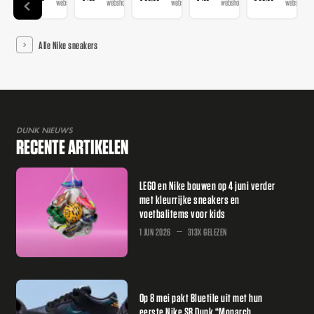
webshop
webshops
webshops
webshops
webshop
Alle Nike sneakers
DUNK NIEUWS
RECENTE ARTIKELEN
LEGO en Nike bouwen op 4 juni verder
met kleurrijke sneakers en
voetbalitems voor kids
1 JUN 2026
313X GELEZEN
Op 8 mei pakt Bluetile uit met hun
eerste Nike SB Dunk “Monarch