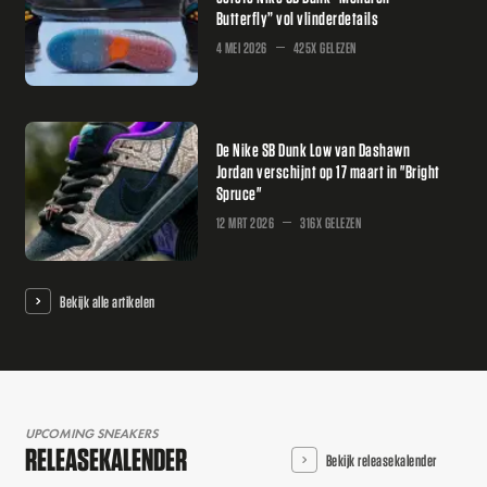
Butterfly” vol vlinderdetails
4 MEI 2026
425X GELEZEN
De Nike SB Dunk Low van Dashawn
Jordan verschijnt op 17 maart in "Bright
Spruce"
12 MRT 2026
316X GELEZEN
Bekijk alle artikelen
UPCOMING SNEAKERS
RELEASEKALENDER
Bekijk releasekalender