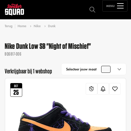
MENU
Terug
Home
Nike
Dunk
Nike Dunk Low SB "Night of Mischief"
BQ6817-006
Selecteer jouw maat
Verkrijgbaar bij 1 webshop
OCT
25