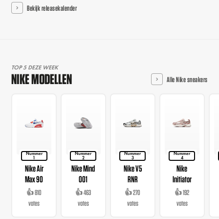
Bekijk releasekalender
TOP 5 DEZE WEEK
NIKE MODELLEN
Alle Nike sneakers
Nummer
Nummer
Nummer
Nummer
1
2
3
4
Nike Air
Nike Mind
Nike V5
Nike
Max 90
001
RNR
Initiator
👍 810
👍 463
👍 270
👍 192
votes
votes
votes
votes