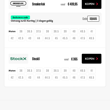
SneakerAsk
€ 409,95
KOPEN
vanaf
Exclusieve code
SQUAD5
Code
Ontvang nu €5 Korting | 5 dagen geldig
36
36.5
37.5
38
38.5
39
40
40.5
41
Maten
42
42.5
43
44
44.5
45
45.5
46
47.5
48.5
StockX
€ 365
KOPEN
vanaf
36
36.5
37.5
38
38.5
39
40
40.5
41
Maten
42
42.5
43
44
44.5
45
45.5
46
47.5
48.5