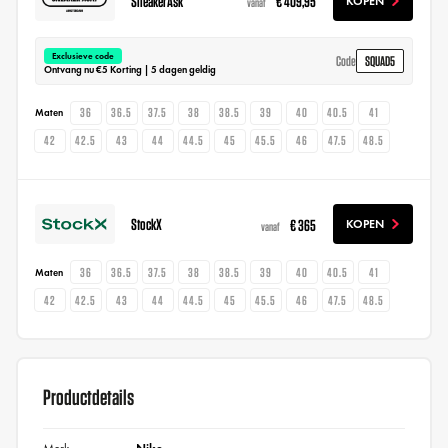
SneakerAsk
€ 409,95
KOPEN
vanaf
Exclusieve code
SQUAD5
Code
Ontvang nu €5 Korting | 5 dagen geldig
36
36.5
37.5
38
38.5
39
40
40.5
41
Maten
42
42.5
43
44
44.5
45
45.5
46
47.5
48.5
StockX
€ 365
KOPEN
vanaf
36
36.5
37.5
38
38.5
39
40
40.5
41
Maten
42
42.5
43
44
44.5
45
45.5
46
47.5
48.5
Productdetails