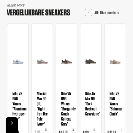
MEER NIKE
VERGELIJKBARE SNEAKERS
Alle Nike sneakers
Nike V5
Nike Air
Nike V5
Nike Air
Nike V5
RNR
Max 90
RNR
Max 90
RNR
Wmns
(III)
Wmns
"Dark
Wmns
"Aluminum
"Light
"Burgundy
Beetroot
"Shimmer
Hydrogen
Iron Ore
Crush
Cavestone"
Chalk"
Blue"
Pale
College
Ivory"
Grey"
1
12
3
6
1
€ 89,99
€ 159
€ 89,99
€ 159
€ 89,99
€ 