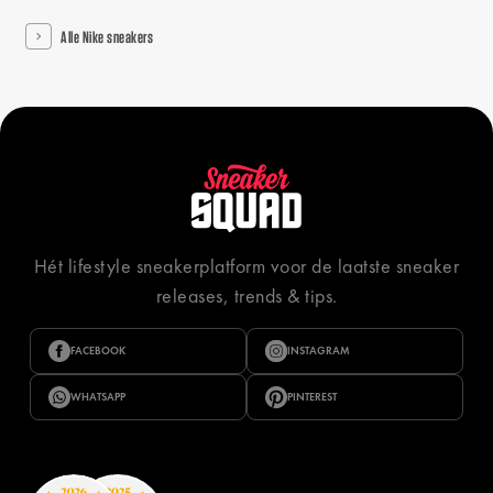
Alle Nike sneakers
Hét lifestyle sneakerplatform voor de laatste sneaker
releases, trends & tips.
FACEBOOK
INSTAGRAM
WHATSAPP
PINTEREST