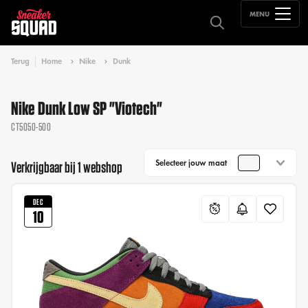
MENU
Terug
Home
Nike
Dunk
Nike Dunk Low SP "Viotech"
CT5050-500
Selecteer jouw maat
Verkrijgbaar bij 1 webshop
DEC
10