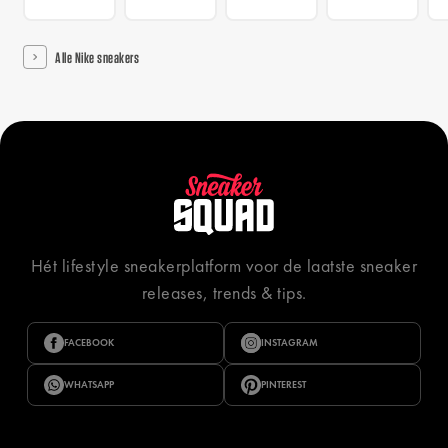
Alle Nike sneakers
Hét lifestyle sneakerplatform voor de laatste sneaker
releases, trends & tips.
FACEBOOK
INSTAGRAM
WHATSAPP
PINTEREST