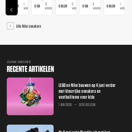
1
12
3
6
1
€ 89,99
€ 159
€ 89,99
€ 159
€ 89,99
webshop
webshops
webshops
webshops
webshop
Alle Nike sneakers
DUNK NIEUWS
RECENTE ARTIKELEN
LEGO en Nike bouwen op 4 juni verder
met kleurrijke sneakers en
voetbalitems voor kids
1 JUN 2026
312X GELEZEN