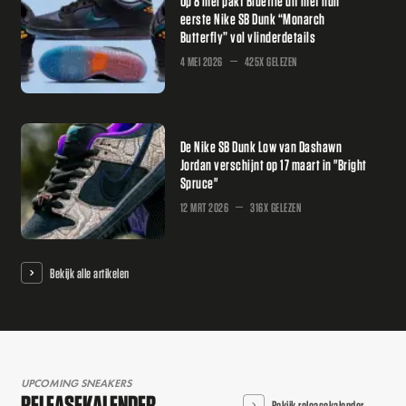
Op 8 mei pakt Bluetile uit met hun
eerste Nike SB Dunk “Monarch
Butterfly” vol vlinderdetails
4 MEI 2026
425X GELEZEN
De Nike SB Dunk Low van Dashawn
Jordan verschijnt op 17 maart in "Bright
Spruce"
12 MRT 2026
316X GELEZEN
Bekijk alle artikelen
UPCOMING SNEAKERS
RELEASEKALENDER
Bekijk releasekalender