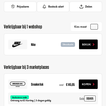
Prijsalarm
Restock alert
Delen
Verkrijgbaar bij 1 webshop
Kies maat
Nike
BEKIJK
Uitverkocht
Verkrijgbaar bij 3 marketplaces
SneakerAsk
€ 145,95
KOPEN
vanaf
Exclusieve code
SQUAD5
Code
Ontvang nu €5 Korting | 5 dagen geldig