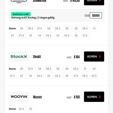
SneakerAsk
€ 145,95
KOPEN
vanaf
Exclusieve code
SQUAD5
Code
Ontvang nu €5 Korting | 5 dagen geldig
36
36.5
37.5
38
38.5
39
40
40.5
41
Maten
42
42.5
43
44
44.5
45
45.5
46
47.5
StockX
€ 164
KOPEN
vanaf
36
37.5
38
38.5
39
40
40.5
41
42
Maten
42.5
43
44
44.5
45
45.5
46
47.5
48.5
49.5
Woovin
€ 150
KOPEN
vanaf
42.5
44
Maten