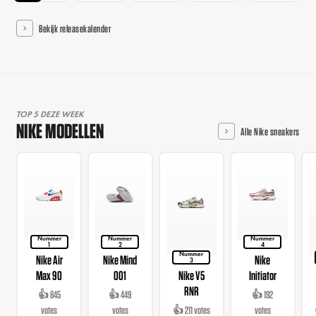
Bekijk releasekalender
TOP 5 DEZE WEEK
NIKE MODELLEN
Alle Nike sneakers
Nummer
Nummer
Nummer
1
2
4
Nummer
Nike Air
Nike Mind
Nike
3
Max 90
001
Nike V5
Initiator
RNR
👍 845
👍 449
👍 192
votes
votes
👍 211 votes
votes