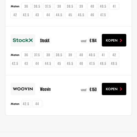
36
36.5
37.5
38
38.5
39
40
40.5
41
Maten
42
42.5
43
44
44.5
45
45.5
46
47.5
StockX
€ 164
KOPEN
vanaf
36
37.5
38
38.5
39
40
40.5
41
42
Maten
42.5
43
44
44.5
45
45.5
46
47.5
48.5
49.5
Woovin
€ 150
KOPEN
vanaf
42.5
44
Maten