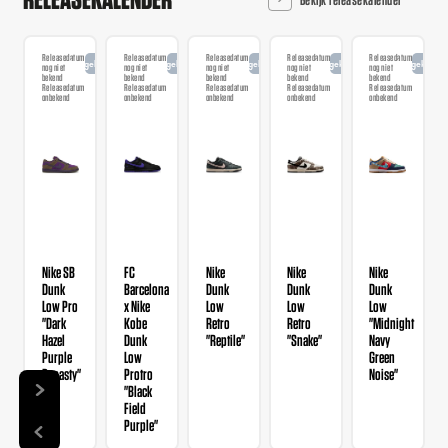
Releasedatum
Releasedatum
Releasedatum
Releasedatum
Releasedatum
Aangekondigd
Aangekondigd
Aangekondigd
Aangekondigd
Aangekondi
nog niet
nog niet
nog niet
nog niet
nog niet
bekend
bekend
bekend
bekend
bekend
Releasedatum
Releasedatum
Releasedatum
Releasedatum
Releasedatum
onbekend
onbekend
onbekend
onbekend
onbekend
Nike SB
FC
Nike
Nike
Nike
Dunk
Barcelona
Dunk
Dunk
Dunk
Low Pro
x Nike
Low
Low
Low
"Dark
Kobe
Retro
Retro
"Midnight
Hazel
Dunk
"Reptile"
"Snake"
Navy
Purple
Low
Green
Dynasty"
Protro
Noise"
"Black
Field
Purple"