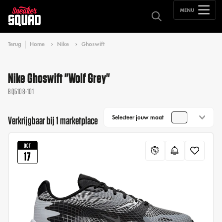
MENU
Terug
Home
Nike
Ghoswift
Nike Ghoswift "Wolf Grey"
BQ5108-101
Selecteer jouw maat
Verkrijgbaar bij 1 marketplace
OCT
17