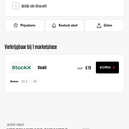
Bekijk alle Ghoswift
Prijsalarm
Restock alert
Delen
Verkrijgbaar bij 1 marketplace
StockX
€ 79
KOPEN
vanaf
42.5
46
Maten
MEER NIKE