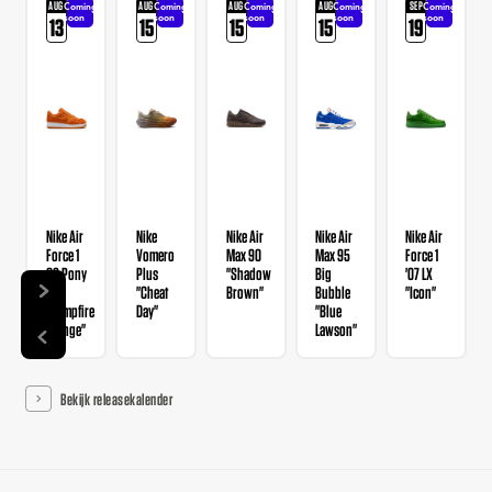
AUG
AUG
AUG
AUG
SEP
Coming
Coming
Coming
Coming
Coming
soon
soon
soon
soon
soon
13
15
15
15
19
Nike Air
Nike
Nike Air
Nike Air
Nike Air
Force 1
Vomero
Max 90
Max 95
Force 1
QS Pony
Plus
"Shadow
Big
'07 LX
Hair
"Cheat
Brown"
Bubble
"Icon"
"Campfire
Day"
"Blue
Orange"
Lawson"
Bekijk releasekalender