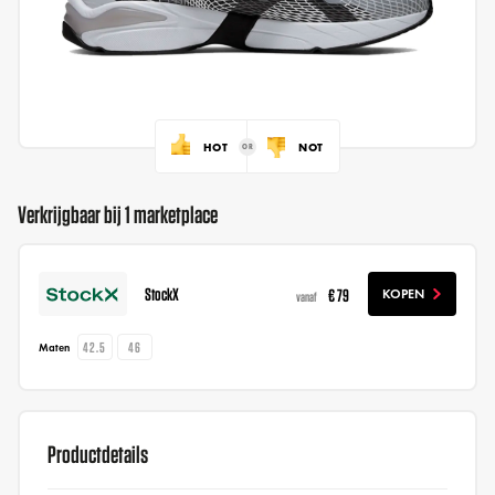
HOT
NOT
Verkrijgbaar bij 1 marketplace
StockX
€ 79
KOPEN
vanaf
42.5
46
Maten
Productdetails