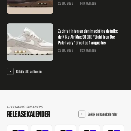
26 JUL 2026
141X GELEZEN
Zachte tinten en denimachtige details:
de Nike Air Max 90 (III) "Light Iron Ore
Pale Ivory" dropt op 1 augustus
26 JUL 2026
112X GELEZEN
Bekijk alle artikelen
UPCOMING SNEAKERS
RELEASEKALENDER
Bekijk releasekalender