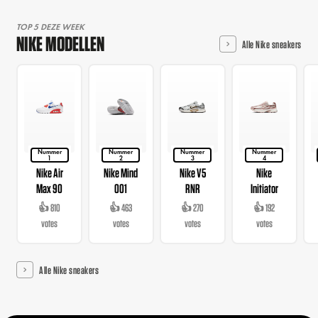
TOP 5 DEZE WEEK
NIKE MODELLEN
Alle Nike sneakers
Nummer
Nummer
Nummer
Nummer
1
2
3
4
Nike Air
Nike Mind
Nike V5
Nike
Max 90
001
RNR
Initiator
👍 810
👍 463
👍 270
👍 192
votes
votes
votes
votes
Alle Nike sneakers