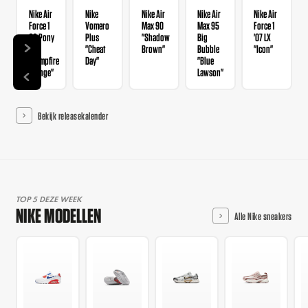
Nike Air
Nike
Nike Air
Nike Air
Nike Air
Force 1
Vomero
Max 90
Max 95
Force 1
QS Pony
Plus
"Shadow
Big
'07 LX
Hair
"Cheat
Brown"
Bubble
"Icon"
"Campfire
Day"
"Blue
Orange"
Lawson"
Bekijk releasekalender
TOP 5 DEZE WEEK
NIKE MODELLEN
Alle Nike sneakers