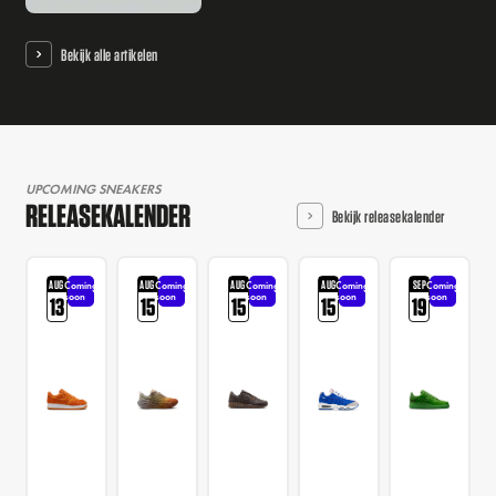
Bekijk alle artikelen
UPCOMING SNEAKERS
RELEASEKALENDER
Bekijk releasekalender
AUG
AUG
AUG
AUG
SEP
Coming
Coming
Coming
Coming
Coming
soon
soon
soon
soon
soon
13
15
15
15
19