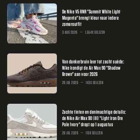
De Nike V5 RNR "Summit White Light
Magenta" brengt kleur naar iedere
zomeroutfit
3 AUG 2026
1.554X GELEZEN
Van donkerbruin leer tot zacht suède:
Nike kondigt de Air Max 90 "Shadow
Brown" aan voor 2026
26 JUL 2026
143X GELEZEN
Zachte tinten en denimachtige details:
de Nike Air Max 90 (III) "Light Iron Ore
Pale Ivory" dropt op 1 augustus
26 JUL 2026
113X GELEZEN