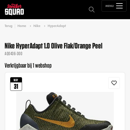
MENU
Terug
Home
Nike
HyperAdapt
Nike HyperAdapt 1.0 Olive Flak/Orange Peel
AQ0436-300
Verkrijgbaar bij 1 webshop
MAY
31