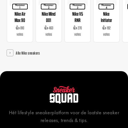
Nummer
Nummer
Nummer
Nummer
1
2
3
4
Nike Air
Nike Mind
Nike V5
Nike
Max 90
001
RNR
Initiator
👍 810
👍 463
👍 270
👍 192
votes
votes
votes
votes
Alle Nike sneakers
Hét lifestyle sneakerplatform voor de laatste sneaker
releases, trends & tips.