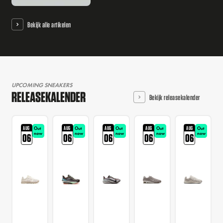
Bekijk alle artikelen
UPCOMING SNEAKERS
RELEASEKALENDER
Bekijk releasekalender
AUG
AUG
AUG
AUG
AUG
Out
Out
Out
Out
Out
now
now
now
now
now
06
06
06
06
06