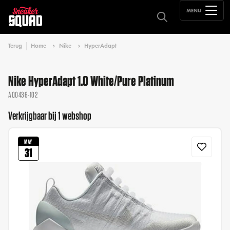
MENU
Terug
Home
Nike
HyperAdapt
Nike HyperAdapt 1.0 White/Pure Platinum
AQ0436-102
Verkrijgbaar bij 1 webshop
MAY
31