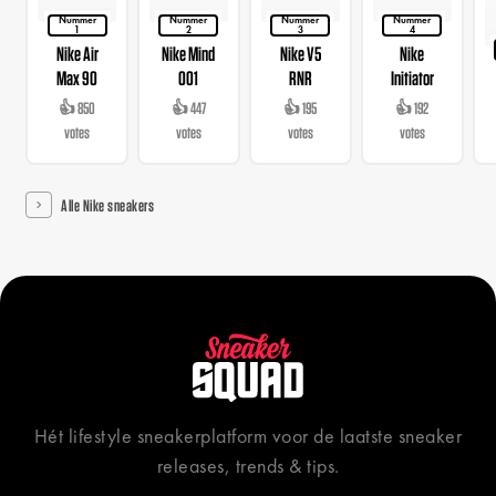
Nummer
Nummer
Nummer
Nummer
1
2
3
4
Nike Air
Nike Mind
Nike V5
Nike
Max 90
001
RNR
Initiator
👍 850
👍 447
👍 195
👍 192
votes
votes
votes
votes
Alle Nike sneakers
Hét lifestyle sneakerplatform voor de laatste sneaker
releases, trends & tips.