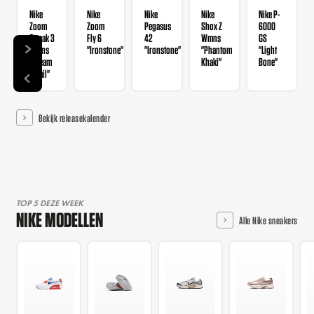
Nike
Nike
Nike
Nike
Nike P-
Zoom
Zoom
Pegasus
Shox Z
6000
Streak 3
Fly 6
42
Wmns
GS
Wmns
"Ironstone"
"Ironstone"
"Phantom
"Light
"Cream
Khaki"
Bone"
II Sail"
Bekijk releasekalender
TOP 5 DEZE WEEK
NIKE MODELLEN
Alle Nike sneakers