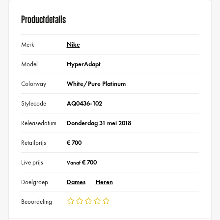
Productdetails
Merk
Nike
Model
HyperAdapt
Colorway
White/Pure Platinum
Stylecode
AQ0436-102
Releasedatum
Donderdag 31 mei 2018
Retailprijs
€ 700
Live prijs
€ 700
Vanaf
Doelgroep
Dames
Heren
Beoordeling