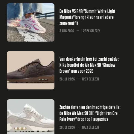
De Nike V5 RNR "Summit White Light
Magenta" brengt kleur naar iedere
zomeroutfit
3 AUG 2026
1.282X GELEZEN
Van donkerbruin leer tot zacht suède:
Nike kondigt de Air Max 90 "Shadow
Brown" aan voor 2026
26 JUL 2026
128X GELEZEN
Zachte tinten en denimachtige details:
de Nike Air Max 90 (III) "Light Iron Ore
Pale Ivory" dropt op 1 augustus
26 JUL 2026
105X GELEZEN