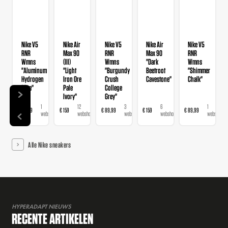
Nike V5
Nike Air
Nike V5
Nike Air
Nike V5
RNR
Max 90
RNR
Max 90
RNR
Wmns
(III)
Wmns
"Dark
Wmns
"Aluminum
"Light
"Burgundy
Beetroot
"Shimmer
Hydrogen
Iron Ore
Crush
Cavestone"
Chalk"
Blue"
Pale
College
Ivory"
Grey"
1
12
3
6
1
€ 89,99
€ 159
€ 89,99
€ 159
€ 89,99
webshop
webshops
webshops
webshops
webshop
Alle Nike sneakers
HYPERADAPT NIEUWS
RECENTE ARTIKELEN