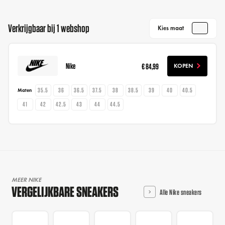
Verkrijgbaar bij 1 webshop
Kies maat
Nike
€ 84,99
KOPEN
35.5
36
36.5
37.5
38
38.5
39
40
40.5
Maten
41
42
42.5
43
44
44.5
MEER NIKE
VERGELIJKBARE SNEAKERS
Alle Nike sneakers