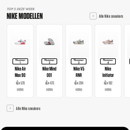
TOP 5 DEZE WEEK
NIKE MODELLEN
Alle Nike sneakers
Nummer
Nummer
Nummer
Nummer
1
2
3
4
Nike Air
Nike Mind
Nike V5
Nike
Max 90
001
RNR
Initiator
👍 576
👍 473
👍 284
👍 192
votes
votes
votes
votes
Alle Nike sneakers