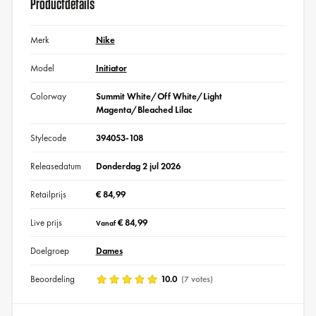
Productdetails
Merk
Nike
Model
Initiator
Colorway
Summit White/Off White/Light
Magenta/Bleached Lilac
Stylecode
394053-108
Releasedatum
Donderdag 2 jul 2026
Retailprijs
€ 84,99
Live prijs
€ 84,99
Vanaf
Doelgroep
Dames
Beoordeling
10.0
(7 votes)