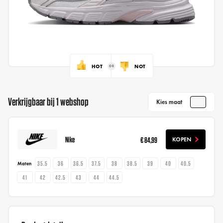
HOT
NOT
Verkrijgbaar bij 1 webshop
Kies maat
Nike
€ 84,99
KOPEN
35.5
36
36.5
37.5
38
38.5
39
40
40.5
Maten
41
42
42.5
43
44
44.5