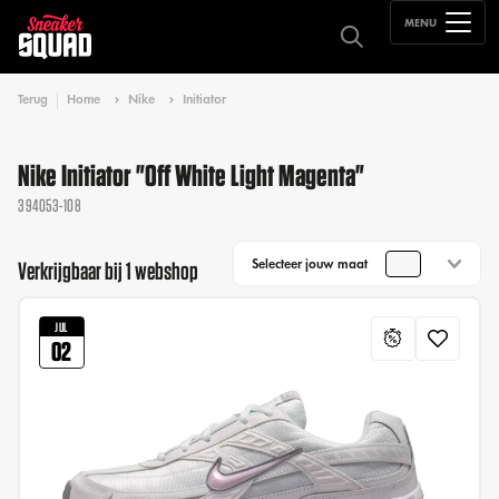
MENU
Terug
Home
Nike
Initiator
Nike Initiator "Off White Light Magenta"
394053-108
Selecteer jouw maat
Verkrijgbaar bij 1 webshop
JUL
02