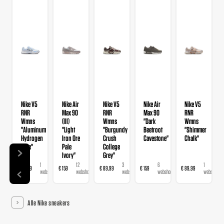
Nike V5
Nike Air
Nike V5
Nike Air
Nike V5
RNR
Max 90
RNR
Max 90
RNR
Wmns
(III)
Wmns
"Dark
Wmns
"Aluminum
"Light
"Burgundy
Beetroot
"Shimmer
Hydrogen
Iron Ore
Crush
Cavestone"
Chalk"
Blue"
Pale
College
Ivory"
Grey"
1
12
3
6
1
€ 89,99
€ 159
€ 89,99
€ 159
€ 89,99
€ 
webshop
webshops
webshops
webshops
webshop
Alle Nike sneakers