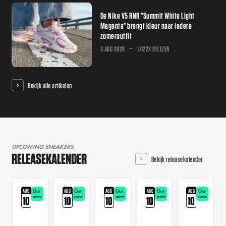
De Nike V5 RNR "Summit White Light
Magenta" brengt kleur naar iedere
zomeroutfit
3 AUG 2026
1.622X GELEZEN
Bekijk alle artikelen
UPCOMING SNEAKERS
RELEASEKALENDER
Bekijk releasekalender
AUG
AUG
AUG
AUG
AUG
Out
Out
Out
Out
Out
now
now
now
now
now
10
10
10
10
10