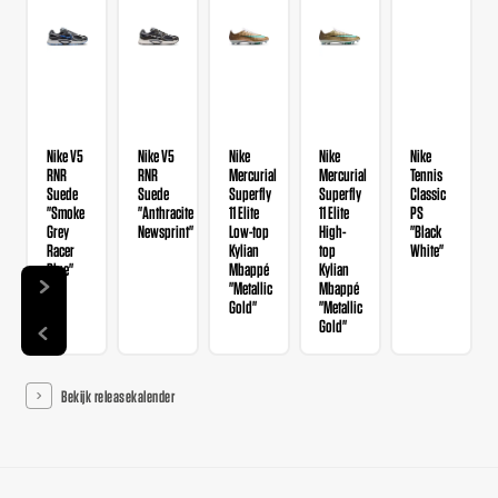
Nike V5
Nike V5
Nike
Nike
Nike
RNR
RNR
Mercurial
Mercurial
Tennis
Suede
Suede
Superfly
Superfly
Classic
"Smoke
"Anthracite
11 Elite
11 Elite
PS
Grey
Newsprint"
Low-top
High-
"Black
Racer
Kylian
top
White"
Blue"
Mbappé
Kylian
"Metallic
Mbappé
Gold"
"Metallic
Gold"
Bekijk releasekalender