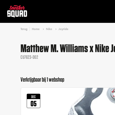
Terug
Home
Nike
Joyride
Matthew M. Williams x Nike J
CU7623-002
Verkrijgbaar bij 1 webshop
DEC
05