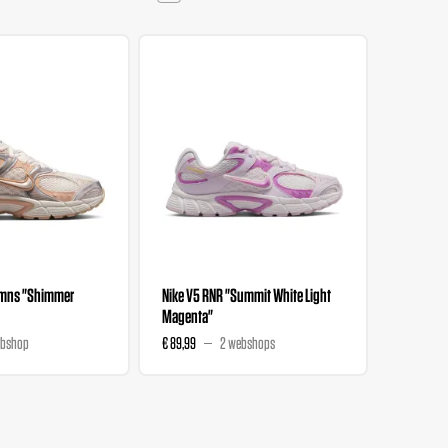
Wmns "Shimmer
Nike V5 RNR "Summit White Light
Nike Ini
Magenta"
Chalk"
ebshop
€ 89,99
2 webshops
€ 84,99