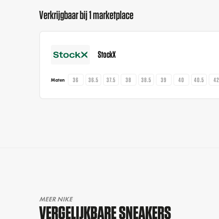
Verkrijgbaar bij 1 marketplace
StockX
36
36.5
37.5
38
38.5
39
40
40.5
4
Maten
MEER NIKE
VERGELIJKBARE SNEAKERS