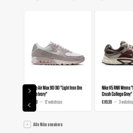
Nike Air Max 90 (III) "Light Iron Ore
Nike V5 RNR Wmns 
Pale Ivory"
Crush College Grey"
€ 159
12 webshops
€ 89,99
3 websho
Alle Nike sneakers