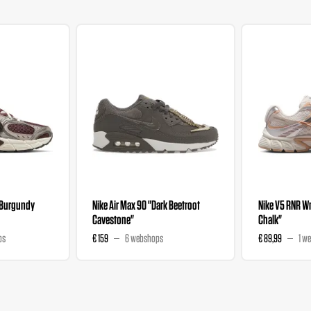
"Burgundy
Nike Air Max 90 "Dark Beetroot
Nike V5 RNR 
Cavestone"
Chalk"
ps
€ 159
6 webshops
€ 89,99
1 w