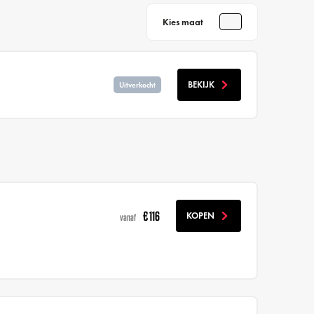
Kies maat
BEKIJK
Uitverkocht
€ 116
KOPEN
vanaf