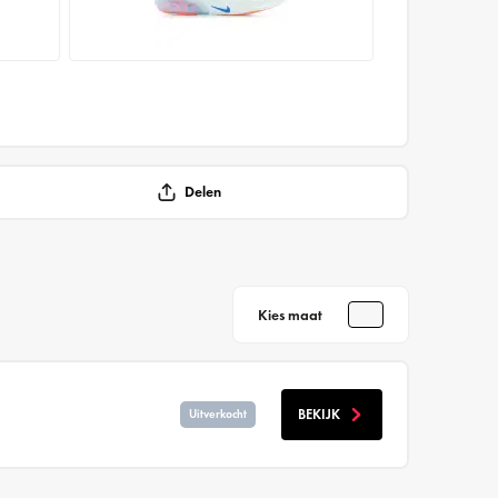
Delen
Kies maat
BEKIJK
Uitverkocht