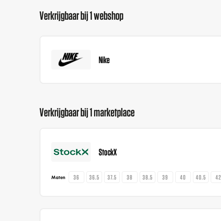
Verkrijgbaar bij 1 webshop
Nike
Verkrijgbaar bij 1 marketplace
StockX
36
36.5
37.5
38
38.5
39
40
40.5
4
Maten