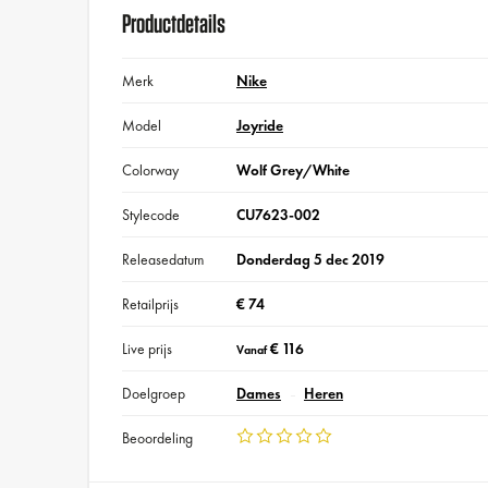
Productdetails
Merk
Nike
Model
Joyride
Colorway
Wolf Grey/White
Stylecode
CU7623-002
Releasedatum
Donderdag 5 dec 2019
Retailprijs
€ 74
Live prijs
€ 116
Vanaf
Doelgroep
Dames
Heren
Beoordeling