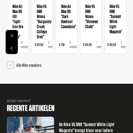
Nike Air
Nike V5
Nike Air
Nike V5
Nike V5
Max 90
RNR
Max 90
RNR
RNR
(III)
Wmns
"Dark
Wmns
"Summit
"Light
"Burgundy
Beetroot
"Shimmer
White
Iron Ore
Crush
Cavestone"
Chalk"
Light
Pale
College
Magenta"
Ivory"
Grey"
12
3
6
1
2
€ 159
€ 89,99
€ 159
€ 89,99
€ 89,99
webshops
webshops
webshops
webshop
webshops
Alle Nike sneakers
KOBE NIEUWS
RECENTE ARTIKELEN
De Nike V5 RNR "Summit White Light
Magenta" brengt kleur naar iedere