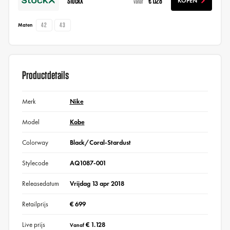
StockX
€ 1.128
KOPEN
vanaf
42
43
Maten
Productdetails
Merk
Nike
Model
Kobe
Colorway
Black/Coral-Stardust
Stylecode
AQ1087-001
Releasedatum
Vrijdag 13 apr 2018
Retailprijs
€ 699
Live prijs
€ 1.128
Vanaf