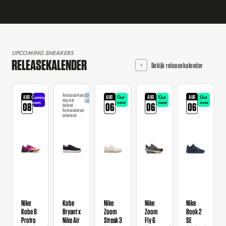
UPCOMING SNEAKERS
RELEASEKALENDER
Bekijk releasekalender
Releasedatum
AUG
AUG
AUG
AUG
Coming
Out
Out
Out
Aangekondigd
nog niet
soon
now
now
now
08
06
06
06
bekend
Releasedatum
onbekend
Nike
Kobe
Nike
Nike
Nike
Kobe 8
Bryant x
Zoom
Zoom
Book 2
Protro
Nike Air
Streak 3
Fly 6
SE