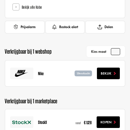
Bekijk alle Kobe
Prijsalarm
Restock alert
Delen
Verkrijgbaar bij 1 webshop
Kies maat
Nike
BEKIJK
Uitverkocht
Verkrijgbaar bij 1 marketplace
StockX
€ 1.128
KOPEN
vanaf