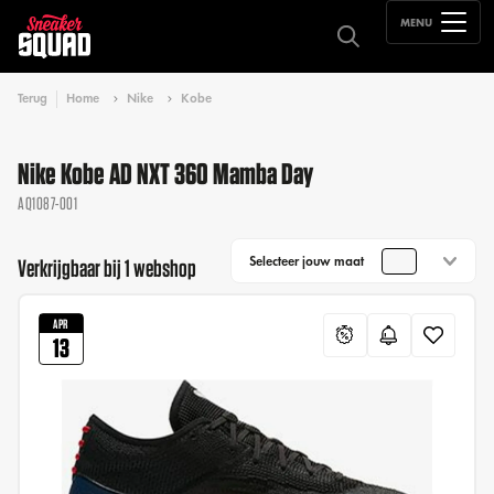
MENU
Terug
Home
Nike
Kobe
Nike Kobe AD NXT 360 Mamba Day
AQ1087-001
Selecteer jouw maat
Verkrijgbaar bij 1 webshop
APR
13