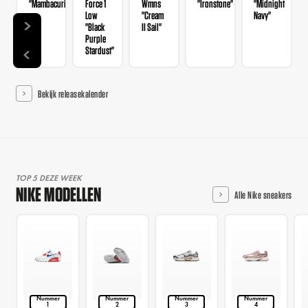
"Mambacurial"
Force 1
Wmns
"Ironstone"
"Midnight
Low
"Cream
Navy"
"Black
II Sail"
Purple
Stardust"
Bekijk releasekalender
TOP 5 DEZE WEEK
NIKE MODELLEN
Alle Nike sneakers
Nummer
Nummer
Nummer
Nummer
1
2
3
4