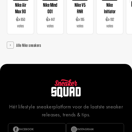
Nike Air
Nike Mind
Nike V5
Nike
Max 90
001
RNR
Initiator
👍 850
👍 447
👍 195
👍 192
votes
votes
votes
votes
Alle Nike sneakers
Hét lifestyle sneakerplatform voor de laatste sneaker
releases, trends & tips.
FACEBOOK
INSTAGRAM