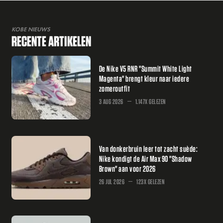
KOBE NIEUWS
RECENTE ARTIKELEN
De Nike V5 RNR "Summit White Light
Magenta" brengt kleur naar iedere
zomeroutfit
3 AUG 2026
1.147X GELEZEN
Van donkerbruin leer tot zacht suède:
Nike kondigt de Air Max 90 "Shadow
Brown" aan voor 2026
26 JUL 2026
123X GELEZEN