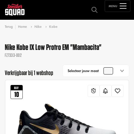
MENU
Terug
Home
Nike
Kobe
Nike Kobe IX Low Protro EM "Mambacita"
FZ7333-002
Selecteer jouw maat
Verkrijgbaar bij 1 webshop
MAY
10