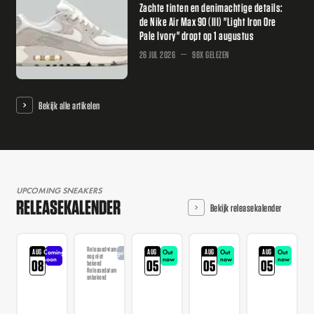
Zachte tinten en denimachtige details:
de Nike Air Max 90 (III) "Light Iron Ore
Pale Ivory" dropt op 1 augustus
26 JUL 2026
98X GELEZEN
Bekijk alle artikelen
UPCOMING SNEAKERS
RELEASEKALENDER
Bekijk releasekalender
Releasedatum
AUG
AUG
AUG
AUG
Coming
Out
Out
Out
Aangekondigd
nog niet
soon
now
now
now
08
05
05
05
bekend
Releasedatum
onbekend