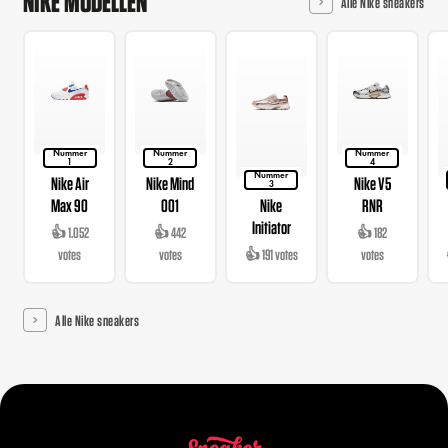
NIKE MODELLEN
Alle Nike sneakers
Nummer
Nummer
Nummer
1
2
4
Nummer
Nike Air
Nike Mind
Nike V5
3
Max 90
001
Nike
RNR
Initiator
👍 1.052
👍 442
👍 182
votes
votes
👍 191 votes
votes
Alle Nike sneakers