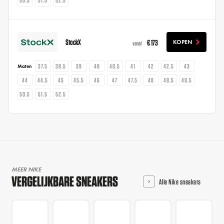
50.5
51.5
52.5
StockX
€ 173
KOPEN
vanaf
37.5
38.5
39
40
40.5
41
42
42.5
43
Maten
44
44.5
45
45.5
46
47
47.5
48
48.5
49.5
50.5
51.5
52.5
MEER NIKE
VERGELIJKBARE SNEAKERS
Alle Nike sneakers