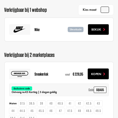
Verkrijgbaar bij 1 webshop
Kies maat
Nike
BEKIJK
Uitverkocht
Verkrijgbaar bij 2 marketplaces
SneakerAsk
€ 228,95
KOPEN
vanaf
Exclusieve code
SQUAD5
Code
Ontvang nu €5 Korting | 5 dagen geldig
37.5
38.5
39
40
40.5
41
42
42.5
43
Maten
44
44.5
45
45.5
46
47
47.5
48
48.5
49.5