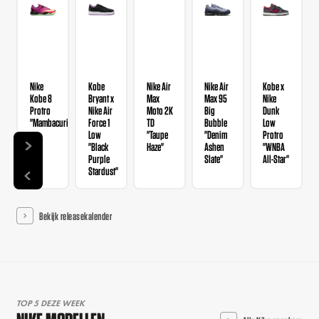
Nike
Kobe
Nike Air
Nike Air
Kobe x
Kobe 8
Bryant x
Max
Max 95
Nike
Protro
Nike Air
Moto 2K
Big
Dunk
"Mambacurial"
Force 1
TD
Bubble
Low
Low
"Taupe
"Denim
Protro
"Black
Haze"
Ashen
"WNBA
Purple
Slate"
All-Star"
Stardust"
Bekijk releasekalender
TOP 5 DEZE WEEK