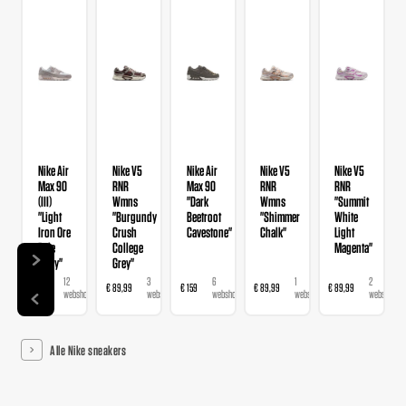
Nike Air
Nike V5
Nike Air
Nike V5
Nike V5
Max 90
RNR
Max 90
RNR
RNR
(III)
Wmns
"Dark
Wmns
"Summit
"Light
"Burgundy
Beetroot
"Shimmer
White
Iron Ore
Crush
Cavestone"
Chalk"
Light
Pale
College
Magenta"
Ivory"
Grey"
12
3
6
1
2
€ 159
€ 89,99
€ 159
€ 89,99
€ 89,99
webshops
webshops
webshops
webshop
webshops
Alle Nike sneakers