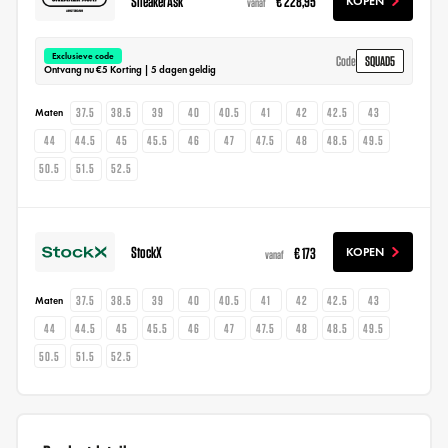
SneakerAsk
€ 228,95
KOPEN
vanaf
Exclusieve code
SQUAD5
Code
Ontvang nu €5 Korting | 5 dagen geldig
37.5
38.5
39
40
40.5
41
42
42.5
43
Maten
44
44.5
45
45.5
46
47
47.5
48
48.5
49.5
50.5
51.5
52.5
StockX
€ 173
KOPEN
vanaf
37.5
38.5
39
40
40.5
41
42
42.5
43
Maten
44
44.5
45
45.5
46
47
47.5
48
48.5
49.5
50.5
51.5
52.5