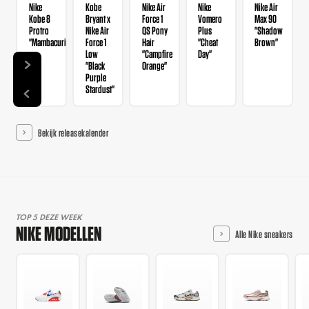
Nike
Kobe
Nike Air
Nike
Nike Air
Kobe 8
Bryant x
Force 1
Vomero
Max 90
Protro
Nike Air
QS Pony
Plus
"Shadow
"Mambacurial"
Force 1
Hair
"Cheat
Brown"
Low
"Campfire
Day"
"Black
Orange"
Purple
Stardust"
Bekijk releasekalender
TOP 5 DEZE WEEK
NIKE MODELLEN
Alle Nike sneakers