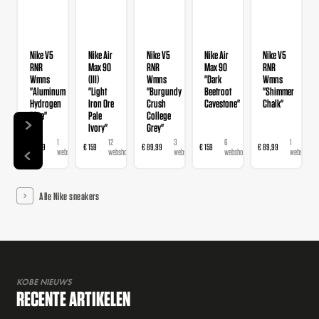
Nike V5
Nike Air
Nike V5
Nike Air
Nike V5
RNR
Max 90
RNR
Max 90
RNR
Wmns
(III)
Wmns
"Dark
Wmns
"Aluminum
"Light
"Burgundy
Beetroot
"Shimmer
Hydrogen
Iron Ore
Crush
Cavestone"
Chalk"
Blue"
Pale
College
Ivory"
Grey"
1
12
3
6
1
€ 89,99
€ 159
€ 89,99
€ 159
€ 89,99
webshop
webshops
webshops
webshops
webshop
Alle Nike sneakers
KOBE NIEUWS
RECENTE ARTIKELEN