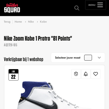
MENU
Terug
Home
Nike
Kobe
Nike Zoom Kobe 1 Protro "81 Points"
AQ2728-105
Selecteer jouw maat
Verkrijgbaar bij 1 webshop
JAN
22