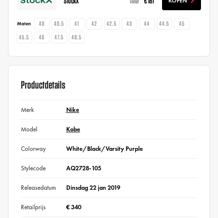
StockX
€ 181
KOPEN
vanaf
40
40.5
41
42
42.5
43
44
44.5
45
Maten
45.5
46
47.5
48.5
Productdetails
Merk
Nike
Model
Kobe
Colorway
White/Black/Varsity Purple
Stylecode
AQ2728-105
Releasedatum
Dinsdag 22 jan 2019
Retailprijs
€ 340