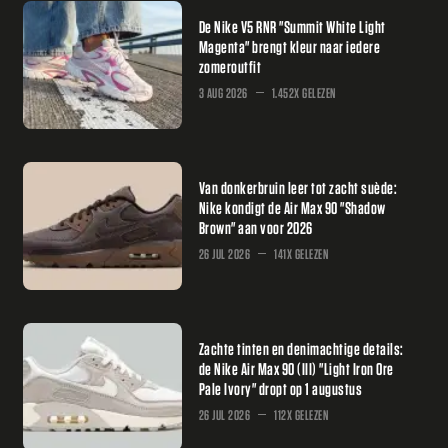
De Nike V5 RNR "Summit White Light
Magenta" brengt kleur naar iedere
zomeroutfit
3 AUG 2026
1.452X GELEZEN
Van donkerbruin leer tot zacht suède:
Nike kondigt de Air Max 90 "Shadow
Brown" aan voor 2026
26 JUL 2026
141X GELEZEN
Zachte tinten en denimachtige details:
de Nike Air Max 90 (III) "Light Iron Ore
Pale Ivory" dropt op 1 augustus
26 JUL 2026
112X GELEZEN