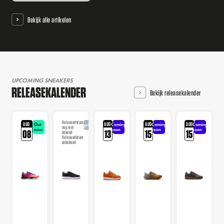
Bekijk alle artikelen
UPCOMING SNEAKERS
RELEASEKALENDER
Bekijk releasekalender
Releasedatum
AUG
AUG
AUG
AUG
Out
Coming
Coming
Coming
Aangekondigd
nog niet
now
soon
soon
soon
08
13
15
15
bekend
Releasedatum
onbekend