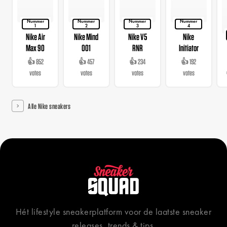
Nummer
Nummer
Nummer
Nummer
1
2
3
4
Nike Air
Nike Mind
Nike V5
Nike
Max 90
001
RNR
Initiator
👍 852
👍 457
👍 234
👍 192
votes
votes
votes
votes
Alle Nike sneakers
Hét lifestyle sneakerplatform voor de laatste sneaker
releases, trends & tips.