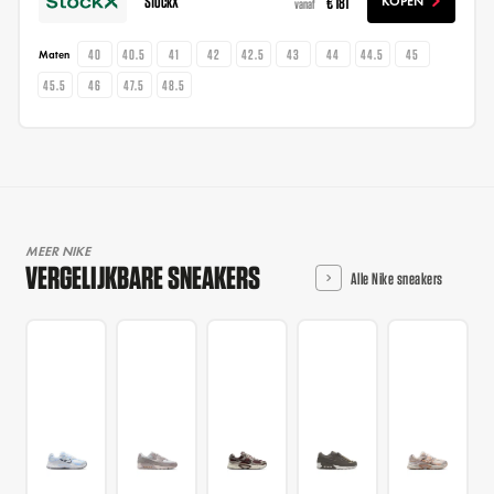
StockX
€ 181
KOPEN
vanaf
40
40.5
41
42
42.5
43
44
44.5
45
Maten
45.5
46
47.5
48.5
MEER NIKE
VERGELIJKBARE SNEAKERS
Alle Nike sneakers