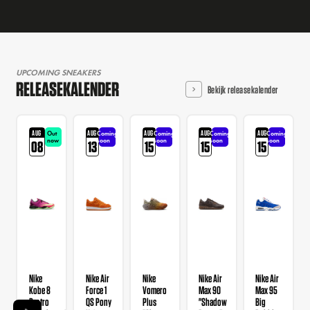
UPCOMING SNEAKERS
RELEASEKALENDER
Bekijk releasekalender
AUG
AUG
AUG
AUG
AUG
Out
Coming
Coming
Coming
Coming
now
soon
soon
soon
soon
08
13
15
15
15
Nike
Nike Air
Nike
Nike Air
Nike Air
Kobe 8
Force 1
Vomero
Max 90
Max 95
Protro
QS Pony
Plus
"Shadow
Big