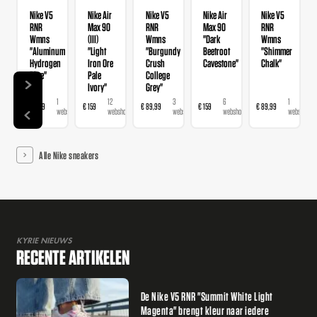
Nike V5
Nike Air
Nike V5
Nike Air
Nike V5
RNR
Max 90
RNR
Max 90
RNR
Wmns
(III)
Wmns
"Dark
Wmns
"Aluminum
"Light
"Burgundy
Beetroot
"Shimmer
Hydrogen
Iron Ore
Crush
Cavestone"
Chalk"
Blue"
Pale
College
Ivory"
Grey"
1
12
3
6
1
€ 89,99
€ 159
€ 89,99
€ 159
€ 89,99
webshop
webshops
webshops
webshops
webshop
Alle Nike sneakers
KYRIE NIEUWS
RECENTE ARTIKELEN
De Nike V5 RNR "Summit White Light
Magenta" brengt kleur naar iedere