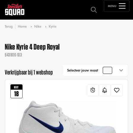
MENU
Terug
Home
Nike
Kyrie
Nike Kyrie 4 Deep Royal
943806-103
Selecteer jouw maat
Verkrijgbaar bij 1 webshop
MAY
18