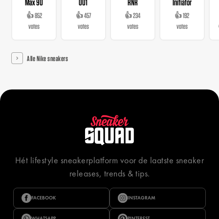
Max 90
001
RNR
Initiator
👍 852
👍 457
👍 234
👍 192
votes
votes
votes
votes
Alle Nike sneakers
Hét lifestyle sneakerplatform voor de laatste sneaker
releases, trends & tips.
FACEBOOK
INSTAGRAM
WHATSAPP
PINTEREST