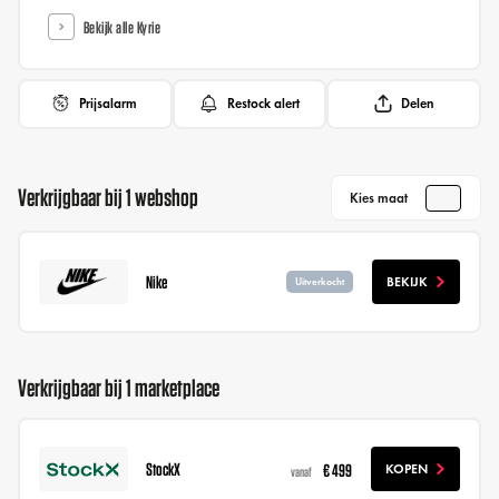
Bekijk alle Kyrie
Prijsalarm
Restock alert
Delen
Verkrijgbaar bij 1 webshop
Kies maat
Nike
BEKIJK
Uitverkocht
Verkrijgbaar bij 1 marketplace
StockX
€ 499
KOPEN
vanaf