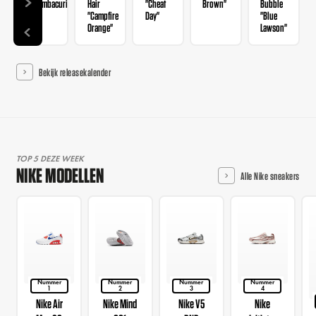
"Mambacurial"
Hair
"Cheat
Brown"
Bubble
"Campfire
Day"
"Blue
Orange"
Lawson"
Bekijk releasekalender
TOP 5 DEZE WEEK
NIKE MODELLEN
Alle Nike sneakers
Nummer
Nummer
Nummer
Nummer
1
2
3
4
Nike Air
Nike Mind
Nike V5
Nike