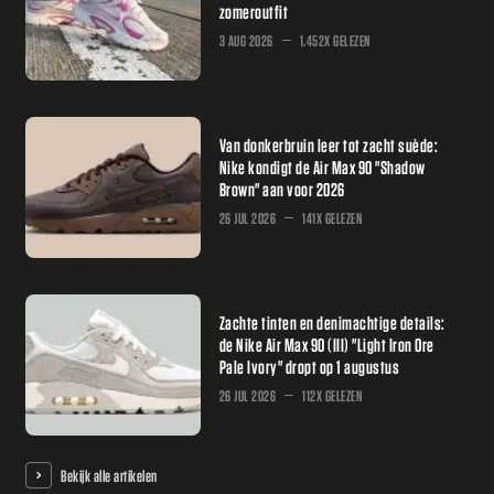
zomeroutfit
3 AUG 2026
1.452X GELEZEN
Van donkerbruin leer tot zacht suède:
Nike kondigt de Air Max 90 "Shadow
Brown" aan voor 2026
26 JUL 2026
141X GELEZEN
Zachte tinten en denimachtige details:
de Nike Air Max 90 (III) "Light Iron Ore
Pale Ivory" dropt op 1 augustus
26 JUL 2026
112X GELEZEN
Bekijk alle artikelen