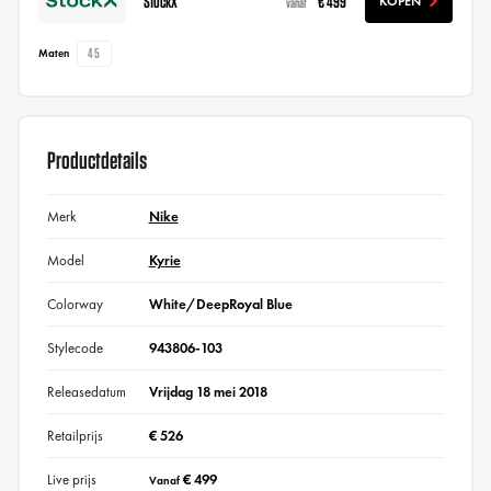
StockX
€ 499
KOPEN
vanaf
45
Maten
Productdetails
Merk
Nike
Model
Kyrie
Colorway
White/DeepRoyal Blue
Stylecode
943806-103
Releasedatum
Vrijdag 18 mei 2018
Retailprijs
€ 526
Live prijs
€ 499
Vanaf