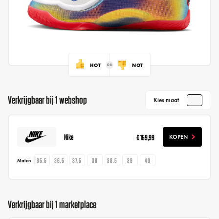
HOT
NOT
Verkrijgbaar bij 1 webshop
Kies maat
Nike
€ 159,99
KOPEN
35.5
36.5
37.5
38
38.5
39
40
Maten
Verkrijgbaar bij 1 marketplace