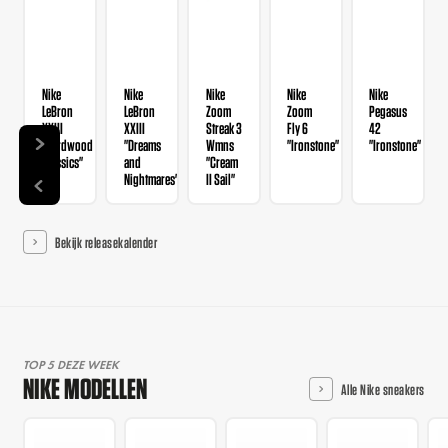
Nike
Nike
Nike
Nike
Nike
LeBron
LeBron
Zoom
Zoom
Pegasus
XXIII
XXIII
Streak 3
Fly 6
42
"Hardwood
"Dreams
Wmns
"Ironstone"
"Ironstone"
Classics"
and
"Cream
Nightmares"
II Sail"
Bekijk releasekalender
TOP 5 DEZE WEEK
NIKE MODELLEN
Alle Nike sneakers