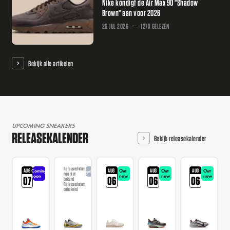
Nike kondigt de Air Max 90 "Shadow
Brown" aan voor 2026
26 JUL 2026
127X GELEZEN
Bekijk alle artikelen
UPCOMING SNEAKERS
RELEASEKALENDER
Bekijk releasekalender
Releasedatum
AUG
AUG
AUG
AUG
Coming
Out
Out
Out
Aangekondigd
nog niet
soon
now
now
now
07
06
06
06
bekend
Releasedatum
onbekend