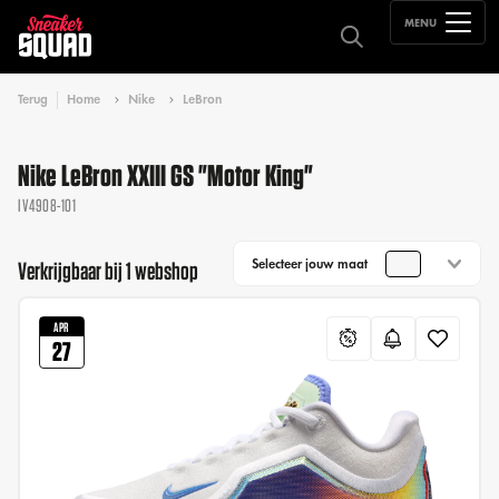
MENU
Terug
Home
Nike
LeBron
Nike LeBron XXIII GS "Motor King"
IV4908-101
Selecteer jouw maat
Verkrijgbaar bij 1 webshop
APR
27