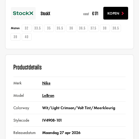
StockX
€ 171
KOPEN
vanaf
32
33.5
35
35.5
36
36.5
37.5
38
38.5
Maten
39
40
Productdetails
Merk
Nike
Model
LeBron
Colorway
Wit/Light Crimson/Volt Tint/Meerkleurig
Stylecode
IV4908-101
Releasedatum
Maandag 27 apr 2026