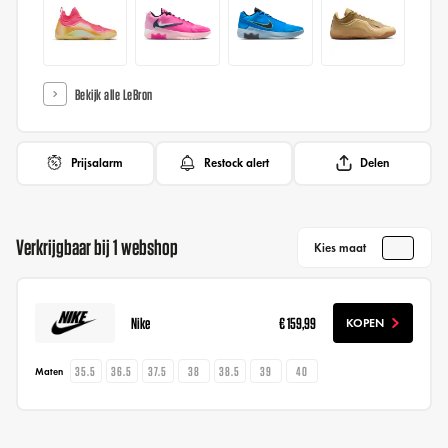
Bekijk alle LeBron
Prijsalarm
Restock alert
Delen
Verkrijgbaar bij 1 webshop
Kies maat
Nike
€ 159,99
KOPEN
35.5
36.5
37.5
38
38.5
39
40
Maten