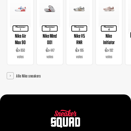
Nummer
Nummer
Nummer
Nummer
1
2
3
4
Nike Air
Nike Mind
Nike V5
Nike
Max 90
001
RNR
Initiator
👍 850
👍 447
👍 195
👍 192
votes
votes
votes
votes
Alle Nike sneakers