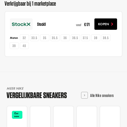
Verkrijgbaar bij 1 marketplace
StockX
€ 171
KOPEN
vanaf
32
33.5
35
35.5
36
36.5
37.5
38
38.5
Maten
39
40
MEER NIKE
VERGELIJKBARE SNEAKERS
Alle Nike sneakers
Out
now