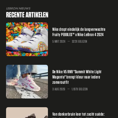
LEBRON NIEUWS
RECENTE ARTIKELEN
Nike dropt eindelijk de langverwachte
Fruity PEBBLES™ x Nike LeBron 4 2024
5 MRT 2024
322X GELEZEN
De Nike V5 RNR "Summit White Light
Magenta" brengt kleur naar iedere
zomeroutfit
3 AUG 2026
1.197X GELEZEN
Van donkerbruin leer tot zacht suède: