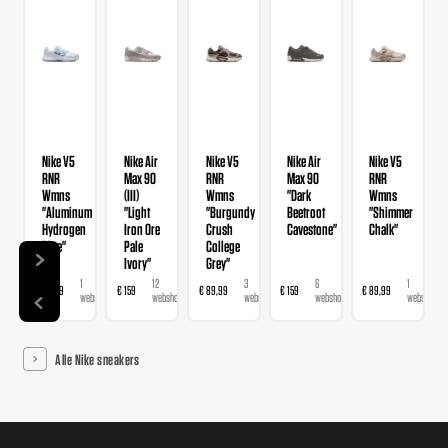
Nike V5
Nike Air
Nike V5
Nike Air
Nike V5
RNR
Max 90
RNR
Max 90
RNR
Wmns
(III)
Wmns
"Dark
Wmns
"Aluminum
"Light
"Burgundy
Beetroot
"Shimmer
Hydrogen
Iron Ore
Crush
Cavestone"
Chalk"
Blue"
Pale
College
Ivory"
Grey"
1
12
3
6
1
€ 89,99
€ 159
€ 89,99
€ 159
€ 89,99
webshop
webshops
webshops
webshops
webshop
Alle Nike sneakers