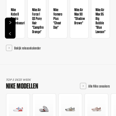
Nike
Nike Air
Nike
Nike Air
Nike Air
Kobe 8
Force 1
Vomero
Max 90
Max 95
Protro
QS Pony
Plus
"Shadow
Big
"Mambacurial"
Hair
"Cheat
Brown"
Bubble
"Campfire
Day"
"Blue
Orange"
Lawson"
Bekijk releasekalender
TOP 5 DEZE WEEK
NIKE MODELLEN
Alle Nike sneakers