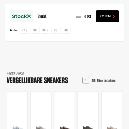
StockX
€ 123
KOPEN
vanaf
37.5
38
38.5
39
40
Maten
MEER NIKE
VERGELIJKBARE SNEAKERS
Alle Nike sneakers