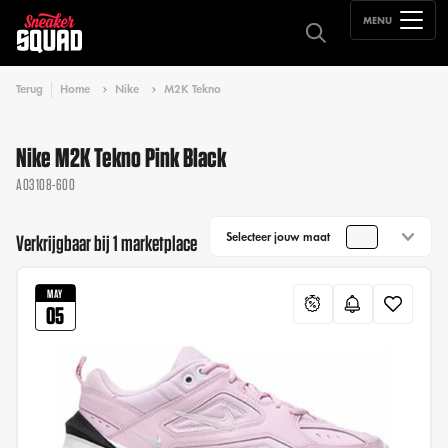
MENU
Terug
Home
Nike
M2K Tekno
Nike M2K Tekno Pink Black
AO3108-600
Selecteer jouw maat
Verkrijgbaar bij 1 marketplace
MAY
05