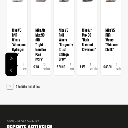
Nike V5
Nike Air
Nike V5
Nike Air
Nike V5
RNR
Max 90
RNR
Max 90
RNR
Wmns
(III)
Wmns
"Dark
Wmns
"Aluminum
"Light
"Burgundy
Beetroot
"Shimmer
Hydrogen
Iron Ore
Crush
Cavestone"
Chalk"
Blue"
Pale
College
Ivory"
Grey"
1
12
3
6
1
€ 89,99
€ 159
€ 89,99
€ 159
€ 89,99
webshop
webshops
webshops
webshops
webshop
Alle Nike sneakers
M2K TEKNO NIEUWS
RECENTE ARTIKELEN