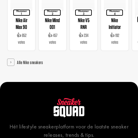
Nummer
Nummer
Nummer
Nummer
1
2
3
4
Nike Air
Nike Mind
Nike V5
Nike
Max 90
001
RNR
Initiator
👍 852
👍 457
👍 234
👍 192
votes
votes
votes
votes
Alle Nike sneakers
Hét lifestyle sneakerplatform voor de laatste sneaker
releases, trends & tips.