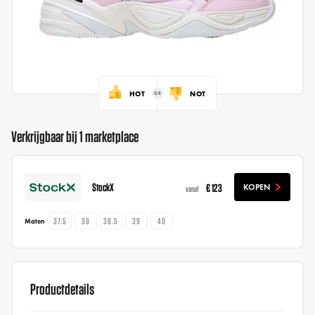
HOT
NOT
Verkrijgbaar bij 1 marketplace
StockX
€ 123
KOPEN
vanaf
37.5
38
38.5
39
40
Maten
Productdetails