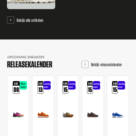
Bekijk alle artikelen
UPCOMING SNEAKERS
RELEASEKALENDER
Bekijk releasekalender
AUG
AUG
AUG
AUG
AUG
Out
Coming
Coming
Coming
Coming
now
soon
soon
soon
soon
08
13
15
15
15