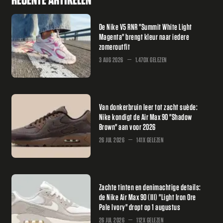
De Nike V5 RNR "Summit White Light
Magenta" brengt kleur naar iedere
zomeroutfit
3 AUG 2026
1.470X GELEZEN
Van donkerbruin leer tot zacht suède:
Nike kondigt de Air Max 90 "Shadow
Brown" aan voor 2026
26 JUL 2026
141X GELEZEN
Zachte tinten en denimachtige details:
de Nike Air Max 90 (III) "Light Iron Ore
Pale Ivory" dropt op 1 augustus
26 JUL 2026
112X GELEZEN