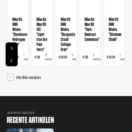
Nike V5
Nike Air
Nike V5
Nike Air
Nike V5
RNR
Max 90
RNR
Max 90
RNR
Wmns
(III)
Wmns
"Dark
Wmns
"Aluminum
"Light
"Burgundy
Beetroot
"Shimmer
Hydrogen
Iron Ore
Crush
Cavestone"
Chalk"
Blue"
Pale
College
Ivory"
Grey"
1
12
3
6
1
€ 89,99
€ 159
€ 89,99
€ 159
€ 89,99
webshop
webshops
webshops
webshops
webshop
Alle Nike sneakers
MANOA NIEUWS
RECENTE ARTIKELEN