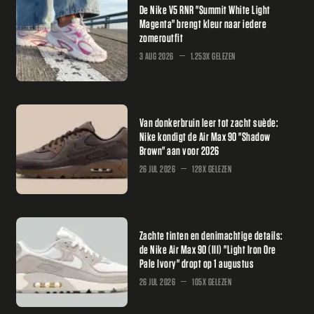
De Nike V5 RNR "Summit White Light
Magenta" brengt kleur naar iedere
zomeroutfit
3 AUG 2026
1.253X GELEZEN
Van donkerbruin leer tot zacht suède:
Nike kondigt de Air Max 90 "Shadow
Brown" aan voor 2026
26 JUL 2026
128X GELEZEN
Zachte tinten en denimachtige details:
de Nike Air Max 90 (III) "Light Iron Ore
Pale Ivory" dropt op 1 augustus
26 JUL 2026
105X GELEZEN