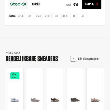
StockX
€ 51
KOPEN
vanaf
35.5
36
36.5
37.5
38
38.5
39
40
Maten
MEER NIKE
VERGELIJKBARE SNEAKERS
Alle Nike sneakers
Out
now