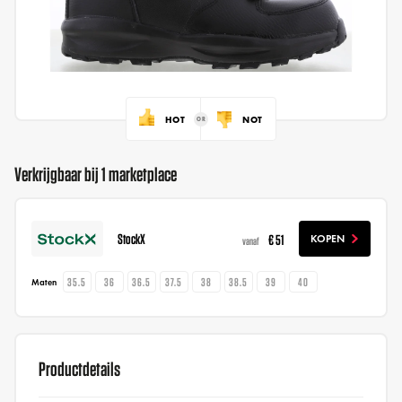
HOT
NOT
Verkrijgbaar bij 1 marketplace
StockX
€ 51
KOPEN
vanaf
35.5
36
36.5
37.5
38
38.5
39
40
Maten
Productdetails