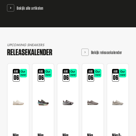
Bekijk alle artikelen
UPCOMING SNEAKERS
RELEASEKALENDER
Bekijk releasekalender
AUG
AUG
AUG
AUG
AUG
Out
Out
Out
Out
Out
now
now
now
now
now
06
06
06
06
06
Nike
Nike
Nike
Nike
Nike P-