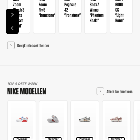
Zoom
Zoom
Pegasus
Shox Z
6000
Streak 3
Fly 6
42
Wmns
GS
Wmns
"Ironstone"
"Ironstone"
"Phantom
"Light
"Cream
Khaki"
Bone"
II Sail"
Bekijk releasekalender
TOP 5 DEZE WEEK
NIKE MODELLEN
Alle Nike sneakers
Nummer
Nummer
Nummer
Nummer