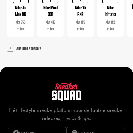
1
2
3
4
Nike Air
Nike Mind
Nike V5
Nike
Max 90
001
RNR
Initiator
👍 850
👍 447
👍 195
👍 192
votes
votes
votes
votes
Alle Nike sneakers
Hét lifestyle sneakerplatform voor de laatste sneaker
releases, trends & tips.