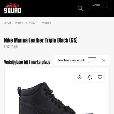
MENU
Terug
Home
Nike
Manoa
Nike Manoa Leather Triple Black (GS)
BQ5372-001
Selecteer jouw maat
Verkrijgbaar bij 1 marketplace