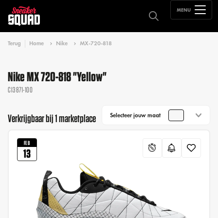
MENU
Terug
Home
Nike
MX-720-818
Nike MX 720-818 "Yellow"
CI3871-100
Selecteer jouw maat
Verkrijgbaar bij 1 marketplace
FEB
13