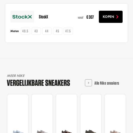
StockX
€ 307
KOPEN
vanaf
40.5
43
44
45
47.5
Maten
MEER NIKE
VERGELIJKBARE SNEAKERS
Alle Nike sneakers