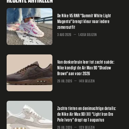
De Nike V5 RNR "Summit White Light
Magenta" brengt kleur naar iedere
zomeroutfit
3 AUG 2026
1.435X GELEZEN
Van donkerbruin leer tot zacht suède:
Nike kondigt de Air Max 90 "Shadow
Brown" aan voor 2026
26 JUL 2026
141X GELEZEN
Zachte tinten en denimachtige details:
de Nike Air Max 90 (III) "Light Iron Ore
Pale Ivory" dropt op 1 augustus
26 JUL 2026
112X GELEZEN