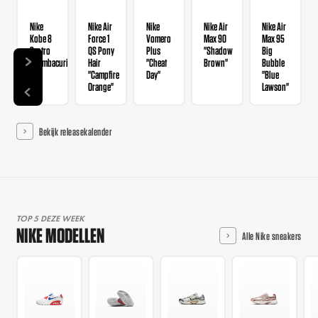
Nike
Nike Air
Nike
Nike Air
Nike Air
Kobe 8
Force 1
Vomero
Max 90
Max 95
Protro
QS Pony
Plus
"Shadow
Big
"Mambacurial"
Hair
"Cheat
Brown"
Bubble
"Campfire
Day"
"Blue
Orange"
Lawson"
Bekijk releasekalender
TOP 5 DEZE WEEK
NIKE MODELLEN
Alle Nike sneakers