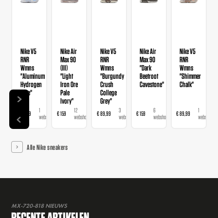
Nike V5
Nike Air
Nike V5
Nike Air
Nike V5
RNR
Max 90
RNR
Max 90
RNR
Wmns
(III)
Wmns
"Dark
Wmns
"Aluminum
"Light
"Burgundy
Beetroot
"Shimmer
Hydrogen
Iron Ore
Crush
Cavestone"
Chalk"
Blue"
Pale
College
Ivory"
Grey"
1
12
3
6
1
€ 89,99
€ 159
€ 89,99
€ 159
€ 89,99
webshop
webshops
webshops
webshops
webshop
Alle Nike sneakers
MX-720-818 NIEUWS
RECENTE ARTIKELEN