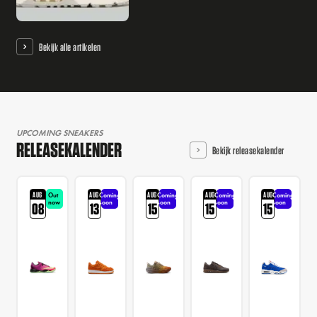
Bekijk alle artikelen
UPCOMING SNEAKERS
RELEASEKALENDER
Bekijk releasekalender
AUG
AUG
AUG
AUG
AUG
Out
Coming
Coming
Coming
Coming
now
soon
soon
soon
soon
08
13
15
15
15