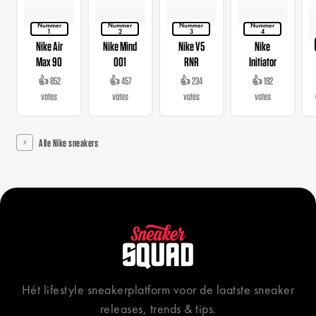
Nummer
Nummer
Nummer
Nummer
1
2
3
4
Nike Air
Nike Mind
Nike V5
Nike
Max 90
001
RNR
Initiator
👍 852
👍 457
👍 234
👍 192
votes
votes
votes
votes
Alle Nike sneakers
Hét lifestyle sneakerplatform voor de laatste sneaker
releases, trends & tips.