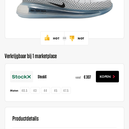
HOT
NOT
Verkrijgbaar bij 1 marketplace
StockX
€ 307
KOPEN
vanaf
40.5
43
44
45
47.5
Maten
Productdetails