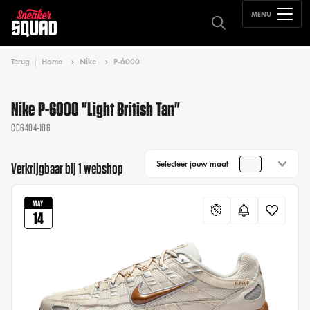
MENU
Terug
Home
Nike
P-6000
Nike P-6000 "Light British Tan"
CD6404-106
Selecteer jouw maat
Verkrijgbaar bij 1 webshop
MAY
14