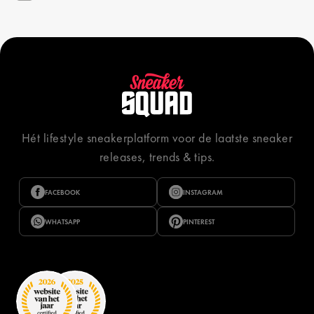
Hét lifestyle sneakerplatform voor de laatste sneaker
releases, trends & tips.
FACEBOOK
INSTAGRAM
WHATSAPP
PINTEREST