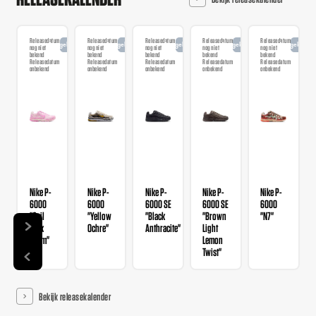
Releasedatum
Releasedatum
Releasedatum
Releasedatum
Releasedatum
Aangekondigd
Aangekondigd
Aangekondigd
Aangekondigd
Aangekondi
nog niet
nog niet
nog niet
nog niet
nog niet
bekend
bekend
bekend
bekend
bekend
Releasedatum
Releasedatum
Releasedatum
Releasedatum
Releasedatum
onbekend
onbekend
onbekend
onbekend
onbekend
Nike P-
Nike P-
Nike P-
Nike P-
Nike P-
6000
6000
6000 SE
6000 SE
6000
"Sail
"Yellow
"Black
"Brown
"N7"
Pink
Ochre"
Anthracite"
Light
Foam"
Lemon
Twist"
Bekijk releasekalender