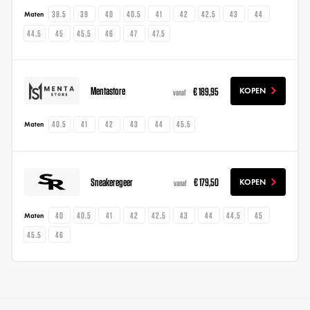
38.5
39
40
40.5
41
42
42.5
43
44
Maten
44.5
45
45.5
46
47
47.5
Mentastore
€ 189,95
KOPEN
vanaf
40.5
41
42
43
44
45.5
Maten
Sneakeregeer
€ 179,50
KOPEN
vanaf
40
40.5
41
42
42.5
43
44
44.5
45
Maten
45.5
46