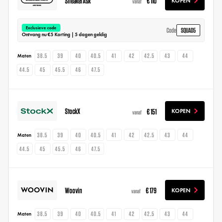
SneakerAsk
€ 110
KOPEN
vanaf
Exclusieve code
SQUAD5
Code
Ontvang nu €5 Korting | 5 dagen geldig
38.5
39
40
40.5
41
42
42.5
43
44
Maten
44.5
45
45.5
46
47.5
StockX
€ 151
KOPEN
vanaf
38.5
39
40
40.5
41
42
42.5
43
44
Maten
44.5
45
45.5
46
47.5
Woovin
€ 179
KOPEN
vanaf
38.5
39
40
40.5
41
42
42.5
43
44
Maten