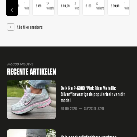
1
12
3
6
1
€ 89,99
€ 159
€ 89,99
€ 159
€ 89,99
webshop
webshops
webshops
webshops
webshop
Alle Nike sneakers
P-6000 NIEUWS
RECENTE ARTIKELEN
De Nike P-6000 "Pink Rise Metallic
Silver" bevestigt de populariteit van dit
model
30 JUN 2026
3.612X GELEZEN