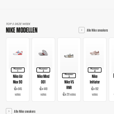
TOP 5 DEZE WEEK
NIKE MODELLEN
Alle Nike sneakers
Nummer
Nummer
Nummer
1
2
4
Nummer
Nike Air
Nike Mind
Nike
3
Max 90
001
Nike V5
Initiator
RNR
👍 845
👍 449
👍 192
votes
votes
👍 211 votes
votes
Alle Nike sneakers