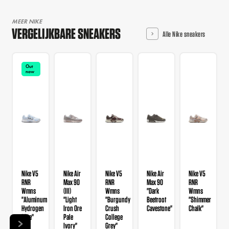
MEER NIKE
VERGELIJKBARE SNEAKERS
Alle Nike sneakers
Out
now
Nike V5
Nike Air
Nike V5
Nike Air
Nike V5
RNR
Max 90
RNR
Max 90
RNR
Wmns
(III)
Wmns
"Dark
Wmns
"Aluminum
"Light
"Burgundy
Beetroot
"Shimmer
Hydrogen
Iron Ore
Crush
Cavestone"
Chalk"
Blue"
Pale
College
Ivory"
Grey"