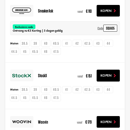
SneakerAsk
€ 110
KOPEN
vanaf
Exclusieve code
SQUAD5
Code
Ontvang nu €5 Korting | 5 dagen geldig
38.5
39
40
40.5
41
42
42.5
43
44
Maten
44.5
45
45.5
46
47.5
StockX
€ 151
KOPEN
vanaf
38.5
39
40
40.5
41
42
42.5
43
44
Maten
44.5
45
45.5
46
47.5
Woovin
€ 179
KOPEN
vanaf