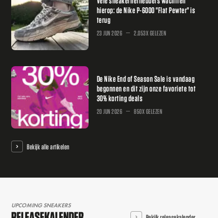
Vele sneakerliefhebbers wachtten
hierop: de Nike P-6000 "Flat Pewter" is
terug
23 JUN 2026
2.053X GELEZEN
De Nike End of Season Sale is vandaag
begonnen en dit zijn onze favoriete tot
30% korting deals
20 JUN 2026
850X GELEZEN
Bekijk alle artikelen
UPCOMING SNEAKERS
RELEASEKALENDER
Bekijk releasekalender