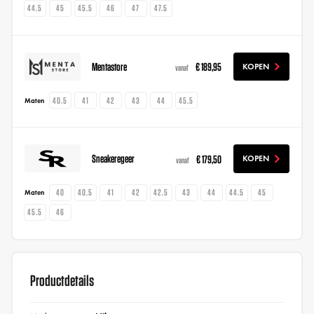
44.5
45
45.5
46
47
47.5
Mentastore
€ 189,95
KOPEN
vanaf
40.5
41
42
43
44
45.5
Maten
Sneakeregeer
€ 179,50
KOPEN
vanaf
40
40.5
41
42
42.5
43
44
44.5
45
Maten
45.5
46
Productdetails