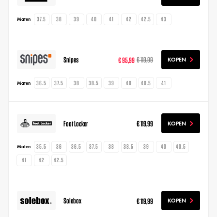
37.5
38
39
40
41
42
42.5
43
Maten
Snipes
€ 95,99
€ 119,99
KOPEN
36.5
37.5
38
38.5
39
40
40.5
41
Maten
Foot Locker
€ 119,99
KOPEN
35.5
36
36.5
37.5
38
38.5
39
40
40.5
Maten
41
42
42.5
Solebox
€ 119,99
KOPEN