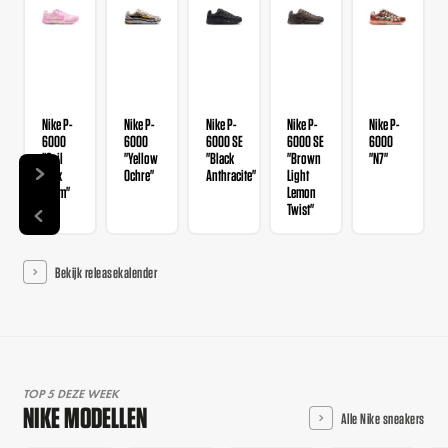
Nike P-
Nike P-
Nike P-
Nike P-
Nike P-
6000
6000
6000 SE
6000 SE
6000
"Sail
"Yellow
"Black
"Brown
"N7"
Pink
Ochre"
Anthracite"
Light
Foam"
Lemon
Twist"
Bekijk releasekalender
TOP 5 DEZE WEEK
NIKE MODELLEN
Alle Nike sneakers