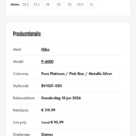
36.5
37.5
38
39
40
40.5
41
Maten
Productdetails
Merk
Nike
Model
P-6000
Colorway
Pure Platinum / Pink Rise / Metallic Silver
Stylecode
BV1021-020
Releasedatum
Donderdag 18 jun 2026
Retailprijs
€ 119,99
Live prijs
€ 95,99
Vanaf
Doelgroep
Dames