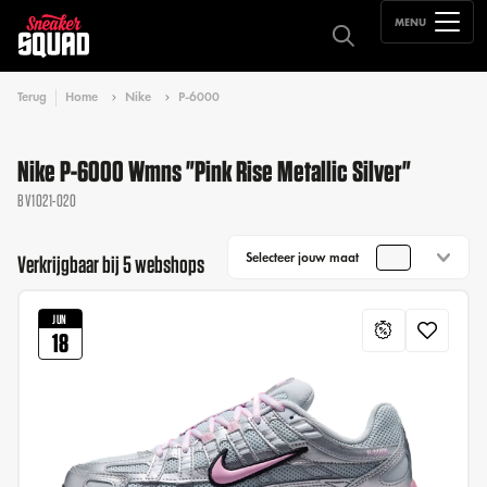
MENU
Terug
Home
Nike
P-6000
Nike P-6000 Wmns "Pink Rise Metallic Silver"
BV1021-020
Selecteer jouw maat
Verkrijgbaar bij 5 webshops
JUN
18