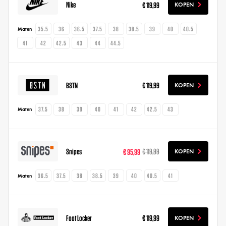
Nike
€ 119,99
KOPEN
35.5
36
36.5
37.5
38
38.5
39
40
40.5
Maten
41
42
42.5
43
44
44.5
BSTN
€ 119,99
KOPEN
37.5
38
39
40
41
42
42.5
43
Maten
Snipes
€ 95,99
€ 119,99
KOPEN
36.5
37.5
38
38.5
39
40
40.5
41
Maten
Foot Locker
€ 119,99
KOPEN