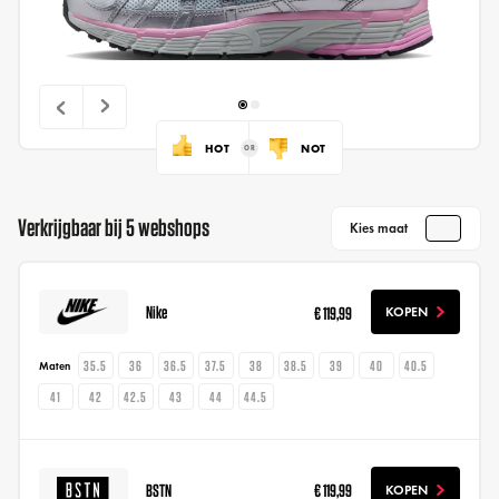
HOT
NOT
Verkrijgbaar bij 5 webshops
Kies maat
Nike
€ 119,99
KOPEN
35.5
36
36.5
37.5
38
38.5
39
40
40.5
Maten
41
42
42.5
43
44
44.5
BSTN
€ 119,99
KOPEN