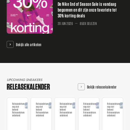
De Nike End of Season Sale is vandaag
begonnen en dit zijn onze favoriete tot
30% korting deals
20 JUN 2026
850X GELEZEN
Bekijk alle artikelen
UPCOMING SNEAKERS
RELEASEKALENDER
Bekijk releasekalender
Releasedatum
Releasedatum
Releasedatum
Releasedatum
Releasedatum
Aangekondigd
Aangekondigd
Aangekondigd
Aangekondigd
Aangekondi
nog niet
nog niet
nog niet
nog niet
nog niet
bekend
bekend
bekend
bekend
bekend
Releasedatum
Releasedatum
Releasedatum
Releasedatum
Releasedatum
onbekend
onbekend
onbekend
onbekend
onbekend