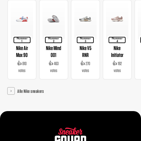
Nummer
Nummer
Nummer
Nummer
1
2
3
4
Nike Air
Nike Mind
Nike V5
Nike
Max 90
001
RNR
Initiator
👍 810
👍 463
👍 270
👍 192
votes
votes
votes
votes
Alle Nike sneakers