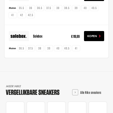
35.5
36
36.5
37.5
38
38.5
39
40
40.5
Maten
41
42
42.5
Solebox
€ 119,99
KOPEN
36.5
37.5
38
39
40
40.5
41
Maten
MEER NIKE
VERGELIJKBARE SNEAKERS
Alle Nike sneakers