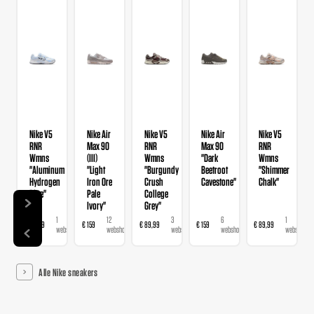
Nike V5
Nike Air
Nike V5
Nike Air
Nike V5
RNR
Max 90
RNR
Max 90
RNR
Wmns
(III)
Wmns
"Dark
Wmns
"Aluminum
"Light
"Burgundy
Beetroot
"Shimmer
Hydrogen
Iron Ore
Crush
Cavestone"
Chalk"
Blue"
Pale
College
Ivory"
Grey"
1
12
3
6
1
€ 89,99
€ 159
€ 89,99
€ 159
€ 89,99
€ 
webshop
webshops
webshops
webshops
webshop
Alle Nike sneakers