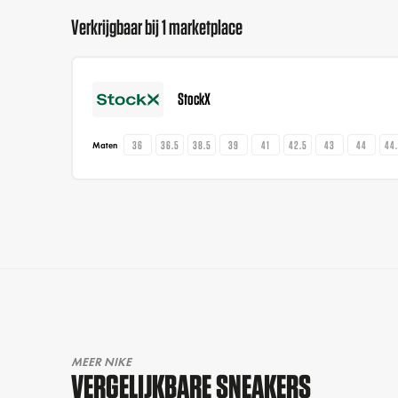
Verkrijgbaar bij 1 marketplace
StockX
36
36.5
38.5
39
41
42.5
43
44
44
Maten
MEER NIKE
VERGELIJKBARE SNEAKERS