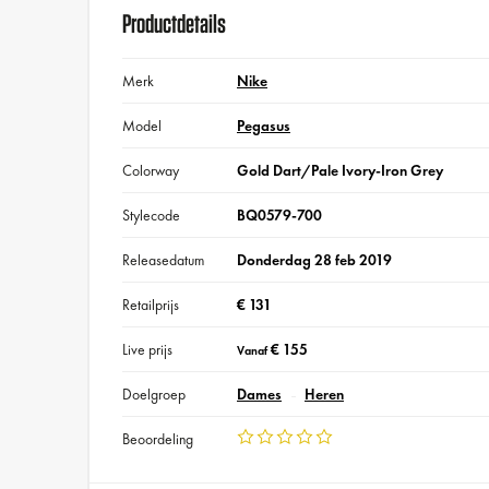
Productdetails
Merk
Nike
Model
Pegasus
Colorway
Gold Dart/Pale Ivory-Iron Grey
Stylecode
BQ0579-700
Releasedatum
Donderdag 28 feb 2019
Retailprijs
€ 131
Live prijs
€ 155
Vanaf
Doelgroep
Dames
Heren
Beoordeling