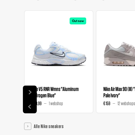
Out now
Nike V5 RNR Wmns "Aluminum
Nike Air Max 90 (III) 
Hydrogen Blue"
Pale Ivory"
€ 89,99
1 webshop
€ 159
12 webshops
Alle Nike sneakers