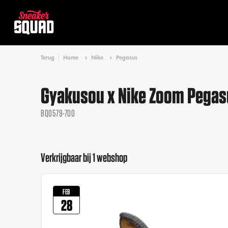
Terug
Home
Nike
Pegasus
Gyakusou x Nike Zoom Pegasu
BQ0579-700
Verkrijgbaar bij 1 webshop
FEB
28