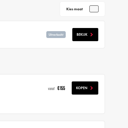
Kies maat
BEKIJK
Uitverkocht
€ 155
KOPEN
vanaf