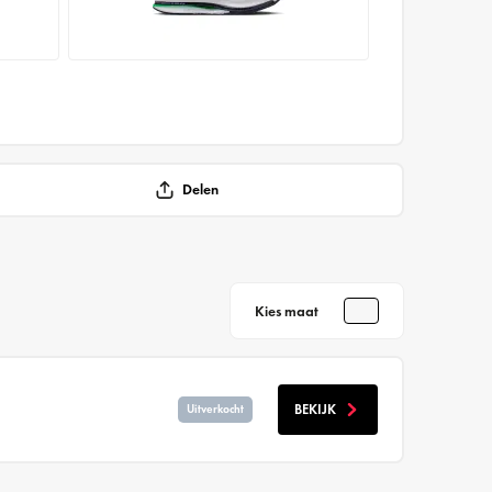
Delen
Kies maat
BEKIJK
Uitverkocht