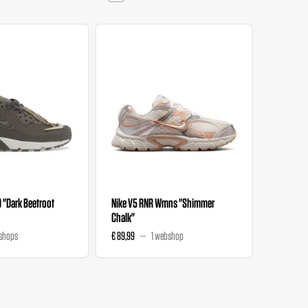
0 "Dark Beetroot
Nike V5 RNR Wmns "Shimmer
Nike V5 
Chalk"
Magenta
shops
€ 89,99
1 webshop
€ 89,99