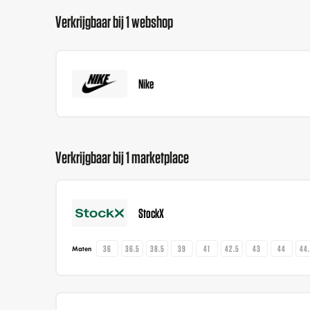
Verkrijgbaar bij 1 webshop
Nike
Verkrijgbaar bij 1 marketplace
StockX
36
36.5
38.5
39
41
42.5
43
44
44
Maten