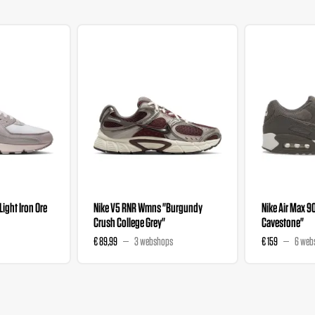
"Light Iron Ore
Nike V5 RNR Wmns "Burgundy
Nike Air Max 9
Crush College Grey"
Cavestone"
€ 89,99
3 webshops
€ 159
6 web