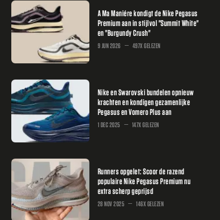
A Ma Maniére kondigt de Nike Pegasus
Premium aan in stijlvol "Summit White"
en "Burgundy Crush"
9 JUN 2026
497X GELEZEN
Nike en Swarovski bundelen opnieuw
krachten en kondigen gezamenlijke
Pegasus en Vomero Plus aan
1 DEC 2025
147X GELEZEN
Runners opgelet: Scoor de razend
populaire Nike Pegasus Premium nu
extra scherp geprijsd
28 NOV 2025
146X GELEZEN