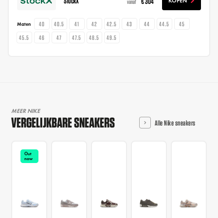
StockX
€ 304
KOPEN
vanaf
40
40.5
41
42
42.5
43
44
44.5
45
Maten
45.5
46
47
47.5
48.5
49.5
MEER NIKE
VERGELIJKBARE SNEAKERS
Alle Nike sneakers
Out
now