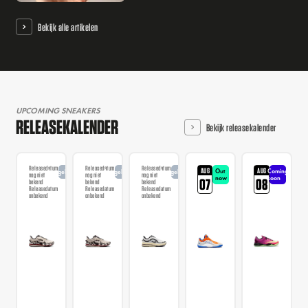
Bekijk alle artikelen
UPCOMING SNEAKERS
RELEASEKALENDER
Bekijk releasekalender
Releasedatum
Releasedatum
Releasedatum
AUG
AUG
Out
Coming
Aangekondigd
Aangekondigd
Aangekondigd
nog niet
nog niet
nog niet
now
soon
07
08
bekend
bekend
bekend
Releasedatum
Releasedatum
Releasedatum
onbekend
onbekend
onbekend