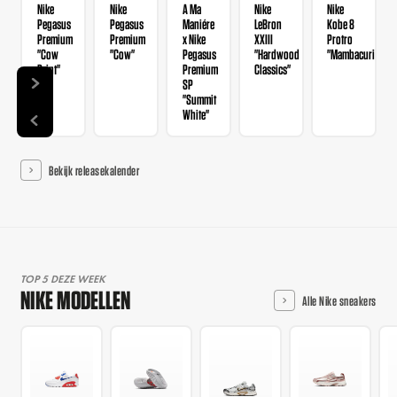
Nike
Nike
A Ma
Nike
Nike
Pegasus
Pegasus
Maniére
LeBron
Kobe 8
Premium
Premium
x Nike
XXIII
Protro
"Cow
"Cow"
Pegasus
"Hardwood
"Mambacurial"
Print"
Premium
Classics"
SP
"Summit
White"
Bekijk releasekalender
TOP 5 DEZE WEEK
NIKE MODELLEN
Alle Nike sneakers