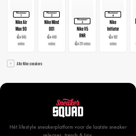
Nummer
Nummer
Nummer
1
2
4
Nummer
Nike Air
Nike Mind
Nike
3
Max 90
001
Nike V5
Initiator
RNR
👍 845
👍 449
👍 192
votes
votes
👍 211 votes
votes
Alle Nike sneakers
Hét lifestyle sneakerplatform voor de laatste sneaker
releases, trends & tips.