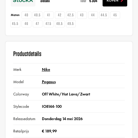
StockX
€ 304
KOPEN
vanaf
40
40.5
41
42
42.5
43
44
44.5
45
Maten
45.5
46
47
47.5
48.5
49.5
Productdetails
Merk
Nike
Model
Pegasus
Colorway
Off White/Hot Lava/Zwart
Stylecode
IO8144-100
Releasedatum
Donderdag 14 mei 2026
Retailprijs
€ 189,99