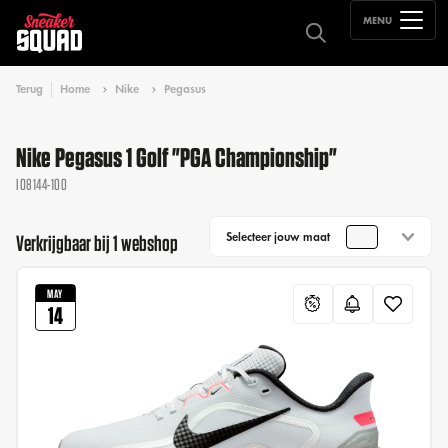
MENU
Terug
Home
Nike
Pegasus
Nike Pegasus 1 Golf "PGA Championship"
IO8144-100
Selecteer jouw maat
Verkrijgbaar bij 1 webshop
MAY
14