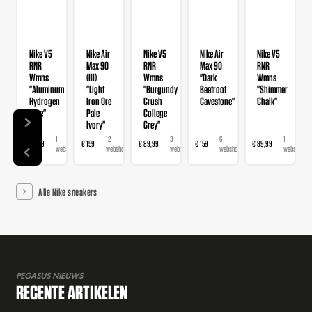
Nike V5
Nike Air
Nike V5
Nike Air
Nike V5
RNR
Max 90
RNR
Max 90
RNR
Wmns
(III)
Wmns
"Dark
Wmns
"Aluminum
"Light
"Burgundy
Beetroot
"Shimmer
Hydrogen
Iron Ore
Crush
Cavestone"
Chalk"
Blue"
Pale
College
Ivory"
Grey"
1
12
3
6
1
€ 89,99
€ 159
€ 89,99
€ 159
€ 89,99
webshop
webshops
webshops
webshops
webshop
Alle Nike sneakers
PEGASUS NIEUWS
RECENTE ARTIKELEN