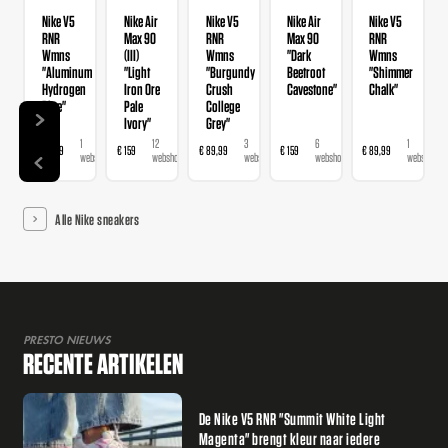
Nike V5
Nike Air
Nike V5
Nike Air
Nike V5
RNR
Max 90
RNR
Max 90
RNR
Wmns
(III)
Wmns
"Dark
Wmns
"Aluminum
"Light
"Burgundy
Beetroot
"Shimmer
Hydrogen
Iron Ore
Crush
Cavestone"
Chalk"
Blue"
Pale
College
Ivory"
Grey"
1
12
3
6
1
€ 89,99
€ 159
€ 89,99
€ 159
€ 89,99
webshop
webshops
webshops
webshops
webshop
Alle Nike sneakers
PRESTO NIEUWS
RECENTE ARTIKELEN
De Nike V5 RNR "Summit White Light
Magenta" brengt kleur naar iedere