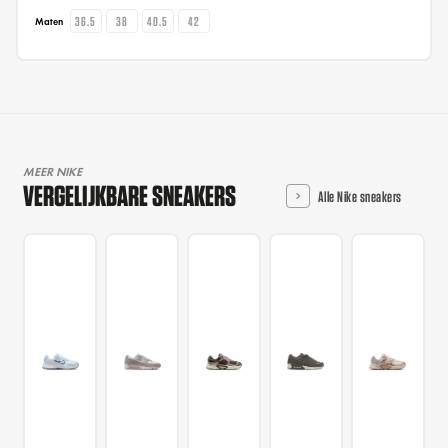
36.5
38
40.5
42
Maten
MEER NIKE
VERGELIJKBARE SNEAKERS
Alle Nike sneakers