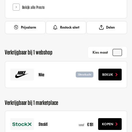
Bekijk alle Presto
Prijsalarm
Restock alert
Delen
Verkrijgbaar bij 1 webshop
Kies maat
Nike
BEKIJK
Uitverkocht
Verkrijgbaar bij 1 marketplace
StockX
€ 191
KOPEN
vanaf