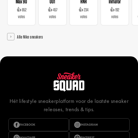
Max 90
001
RNR
Initiator
👍 852
👍 457
👍 234
👍 192
votes
votes
votes
votes
Alle Nike sneakers
Hét lifestyle sneakerplatform voor de laatste sneaker
releases, trends & tips.
FACEBOOK
INSTAGRAM
WHATSAPP
PINTEREST