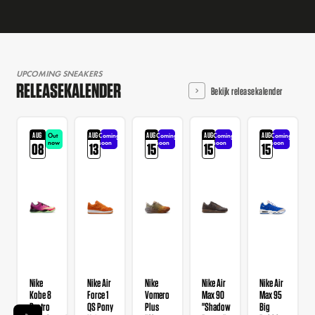
UPCOMING SNEAKERS
RELEASEKALENDER
Bekijk releasekalender
AUG
AUG
AUG
AUG
AUG
Out
Coming
Coming
Coming
Coming
now
soon
soon
soon
soon
08
13
15
15
15
Nike
Nike Air
Nike
Nike Air
Nike Air
Kobe 8
Force 1
Vomero
Max 90
Max 95
Protro
QS Pony
Plus
"Shadow
Big