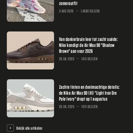
zomeroutfit
3 AUG 2026
1.468X GELEZEN
Van donkerbruin leer tot zacht suède:
Nike kondigt de Air Max 90 "Shadow
Brown" aan voor 2026
26 JUL 2026
141X GELEZEN
Zachte tinten en denimachtige details:
de Nike Air Max 90 (III) "Light Iron Ore
Pale Ivory" dropt op 1 augustus
26 JUL 2026
112X GELEZEN
Bekijk alle artikelen