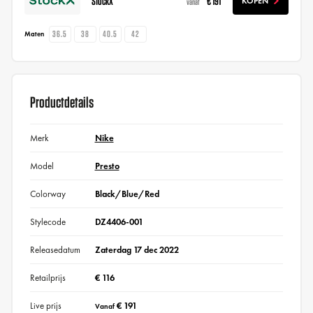
StockX
€ 191
KOPEN
vanaf
36.5
38
40.5
42
Maten
Productdetails
Merk
Nike
Model
Presto
Colorway
Black/Blue/Red
Stylecode
DZ4406-001
Releasedatum
Zaterdag 17 dec 2022
Retailprijs
€ 116
Live prijs
€ 191
Vanaf