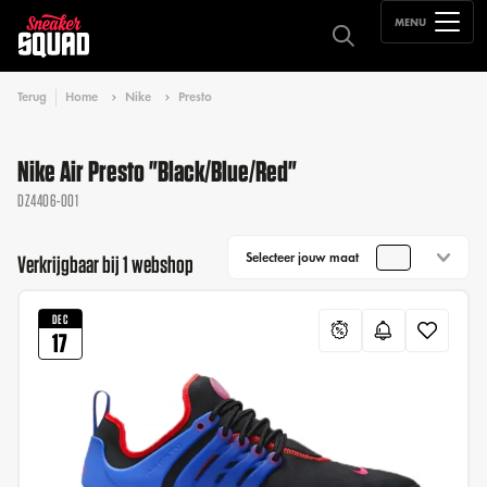
MENU
Terug
Home
Nike
Presto
Nike Air Presto "Black/Blue/Red"
DZ4406-001
Selecteer jouw maat
Verkrijgbaar bij 1 webshop
DEC
17