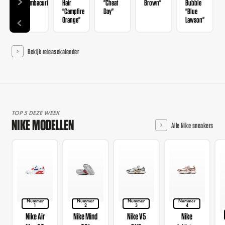
"Mambacurial"
Hair
"Cheat
Brown"
Bubble
"Campfire
Day"
"Blue
Orange"
Lawson"
Bekijk releasekalender
TOP 5 DEZE WEEK
NIKE MODELLEN
Alle Nike sneakers
Nummer
Nummer
Nummer
Nummer
1
2
3
4
Nike Air
Nike Mind
Nike V5
Nike