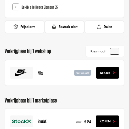
Bekijk alle React Element 55
Prijsalarm
Restock alert
Delen
Verkrijgbaar bij 1 webshop
Kies maat
Nike
BEKIJK
Uitverkocht
Verkrijgbaar bij 1 marketplace
StockX
€ 124
KOPEN
vanaf