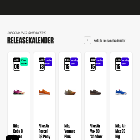
UPCOMING SNEAKERS
RELEASEKALENDER
Bekijk releasekalender
AUG
AUG
AUG
AUG
AUG
Out
Coming
Coming
Coming
Coming
now
soon
soon
soon
soon
08
13
15
15
15
Nike
Nike Air
Nike
Nike Air
Nike Air
Kobe 8
Force 1
Vomero
Max 90
Max 95
Protro
QS Pony
Plus
"Shadow
Big