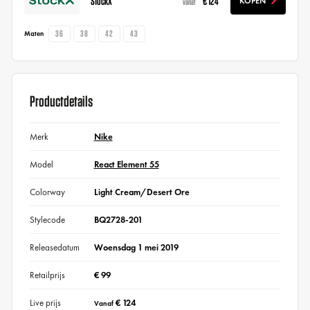
StockX
€ 124
KOPEN
vanaf
36
38
42
43
Maten
Productdetails
Merk
Nike
Model
React Element 55
Colorway
Light Cream/Desert Ore
Stylecode
BQ2728-201
Releasedatum
Woensdag 1 mei 2019
Retailprijs
€ 99
Live prijs
€ 124
Vanaf