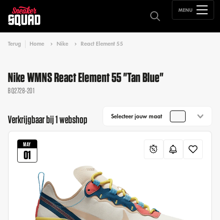
MENU
Terug
Home
Nike
React Element 55
Nike WMNS React Element 55 "Tan Blue"
BQ2728-201
Selecteer jouw maat
Verkrijgbaar bij 1 webshop
MAY
01