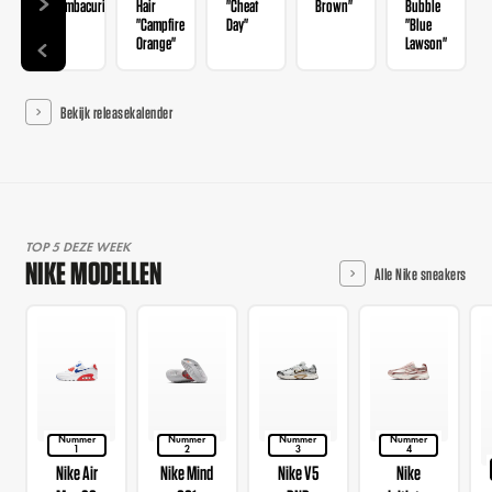
"Mambacurial"
Hair
"Cheat
Brown"
Bubble
"Campfire
Day"
"Blue
Orange"
Lawson"
Bekijk releasekalender
TOP 5 DEZE WEEK
NIKE MODELLEN
Alle Nike sneakers
Nummer
Nummer
Nummer
Nummer
1
2
3
4
Nike Air
Nike Mind
Nike V5
Nike