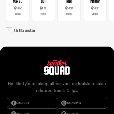
Max 90
001
RNR
Initiator
👍 852
👍 457
👍 234
👍 192
votes
votes
votes
votes
Alle Nike sneakers
Hét lifestyle sneakerplatform voor de laatste sneaker
releases, trends & tips.
FACEBOOK
INSTAGRAM
WHATSAPP
PINTEREST