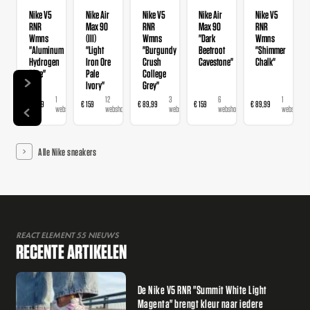
Nike V5
Nike Air
Nike V5
Nike Air
Nike V5
RNR
Max 90
RNR
Max 90
RNR
Wmns
(III)
Wmns
"Dark
Wmns
"Aluminum
"Light
"Burgundy
Beetroot
"Shimmer
Hydrogen
Iron Ore
Crush
Cavestone"
Chalk"
Blue"
Pale
College
Ivory"
Grey"
1
12
3
6
1
€ 89,99
€ 159
€ 89,99
€ 159
€ 89,99
webshop
webshops
webshops
webshops
webshop
Alle Nike sneakers
REACT ELEMENT 55 NIEUWS
RECENTE ARTIKELEN
De Nike V5 RNR "Summit White Light
Magenta" brengt kleur naar iedere