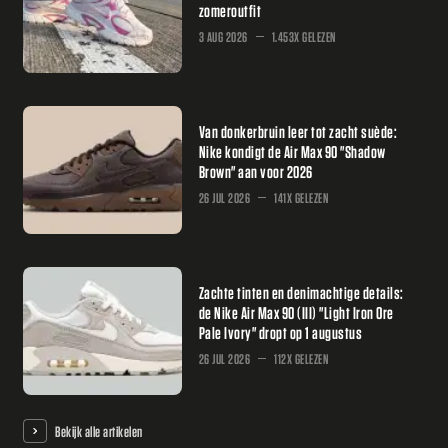
zomeroutfit
3 AUG 2026
1.453X GELEZEN
Van donkerbruin leer tot zacht suède:
Nike kondigt de Air Max 90 "Shadow
Brown" aan voor 2026
26 JUL 2026
141X GELEZEN
Zachte tinten en denimachtige details:
de Nike Air Max 90 (III) "Light Iron Ore
Pale Ivory" dropt op 1 augustus
26 JUL 2026
112X GELEZEN
Bekijk alle artikelen