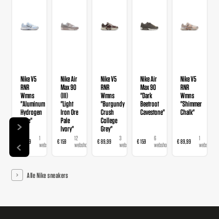
Nike V5
Nike Air
Nike V5
Nike Air
Nike V5
RNR
Max 90
RNR
Max 90
RNR
Wmns
(III)
Wmns
"Dark
Wmns
"Aluminum
"Light
"Burgundy
Beetroot
"Shimmer
Hydrogen
Iron Ore
Crush
Cavestone"
Chalk"
Blue"
Pale
College
Ivory"
Grey"
1
12
3
6
1
€ 89,99
€ 159
€ 89,99
€ 159
€ 89,99
webshop
webshops
webshops
webshops
webshop
Alle Nike sneakers