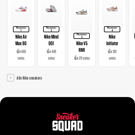
Nummer
Nummer
Nummer
1
2
4
Nummer
Nike Air
Nike Mind
Nike
3
Max 90
001
Nike V5
Initiator
RNR
👍 845
👍 449
👍 192
votes
votes
👍 211 votes
votes
Alle Nike sneakers