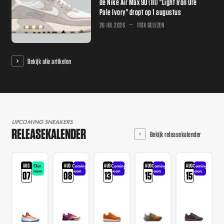
de Nike Air Max 90 (III) "Light Iron Ore
Pale Ivory" dropt op 1 augustus
26 JUL 2026
110X GELEZEN
Bekijk alle artikelen
UPCOMING SNEAKERS
RELEASEKALENDER
Bekijk releasekalender
AUG
AUG
AUG
AUG
AUG
Out
Coming
Coming
Coming
Coming
now
soon
soon
soon
soon
07
08
13
15
15