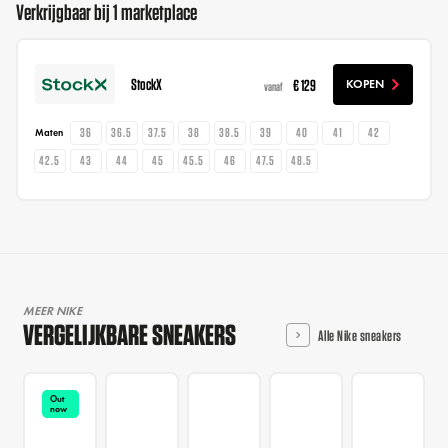
Verkrijgbaar bij 1 marketplace
StockX
€ 129
KOPEN
vanaf
36
36.5
37.5
38
38.5
39
40
41
42
Maten
42.5
43
44
45
45.5
46
47.5
48.5
MEER NIKE
VERGELIJKBARE SNEAKERS
Alle Nike sneakers
Out
now