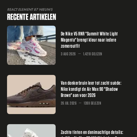
REACT ELEMENT 87 NIEUWS
RECENTE ARTIKELEN
De Nike V5 RNR "Summit White Light
Magenta" brengt kleur naar iedere
zomeroutfit
3 AUG 2026
1.421X GELEZEN
Van donkerbruin leer tot zacht suède:
Nike kondigt de Air Max 90 "Shadow
Brown" aan voor 2026
26 JUL 2026
139X GELEZEN
Zachte tinten en denimachtige details: