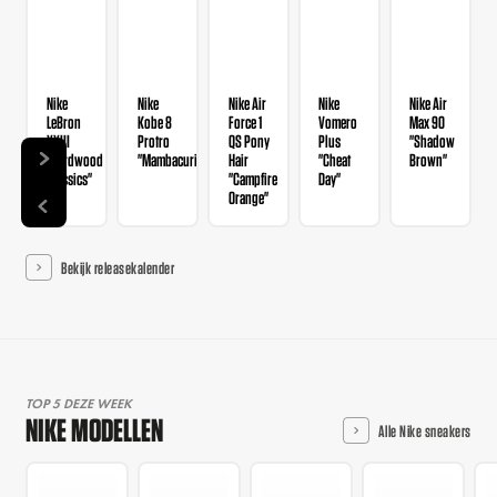
Nike
Nike
Nike Air
Nike
Nike Air
LeBron
Kobe 8
Force 1
Vomero
Max 90
XXIII
Protro
QS Pony
Plus
"Shadow
"Hardwood
"Mambacurial"
Hair
"Cheat
Brown"
Classics"
"Campfire
Day"
Orange"
Bekijk releasekalender
TOP 5 DEZE WEEK
NIKE MODELLEN
Alle Nike sneakers