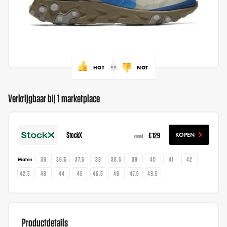
HOT
NOT
Verkrijgbaar bij 1 marketplace
StockX
€ 129
KOPEN
vanaf
36
36.5
37.5
38
38.5
39
40
41
42
Maten
42.5
43
44
45
45.5
46
47.5
48.5
Productdetails