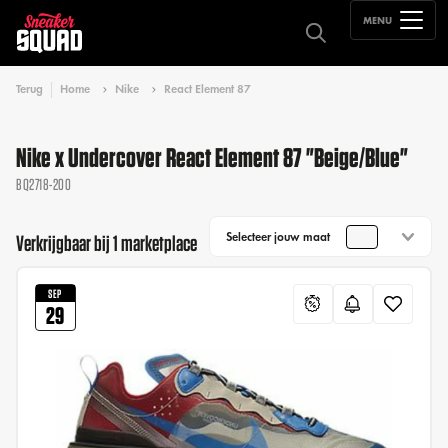
MENU
Terug
Home
Nike
React Element 87
Nike x Undercover React Element 87 "Beige/Blue"
BQ2718-200
Selecteer jouw maat
Verkrijgbaar bij 1 marketplace
SEP
29