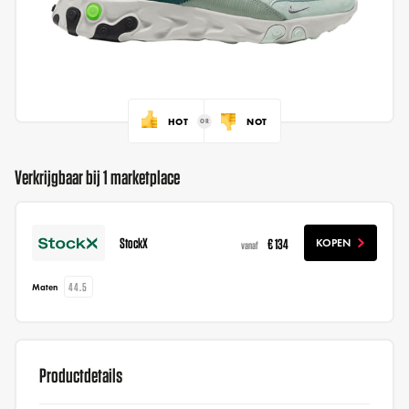
HOT
NOT
Verkrijgbaar bij 1 marketplace
StockX
€ 134
KOPEN
vanaf
44.5
Maten
Productdetails