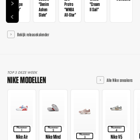
"Taupe
"Denim
Protro
"Cream
Haze"
Ashen
"WNBA
II Sail"
Slate"
All-Star"
Bekijk releasekalender
TOP 5 DEZE WEEK
NIKE MODELLEN
Alle Nike sneakers
Nummer
Nummer
Nummer
1
2
4
Nummer
Nike Air
Nike Mind
Nike V5
3