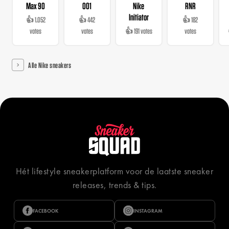
Max 90
001
Nike
RNR
Initiator
👍 1.052
👍 442
👍 182
votes
votes
👍 191 votes
votes
Alle Nike sneakers
Hét lifestyle sneakerplatform voor de laatste sneaker
releases, trends & tips.
FACEBOOK
INSTAGRAM