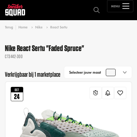
MENU
Terug
Home
Nike
React Sertu
Nike React Sertu "Faded Spruce"
CT3442-300
Selecteer jouw maat
Verkrijgbaar bij 1 marketplace
OCT
24