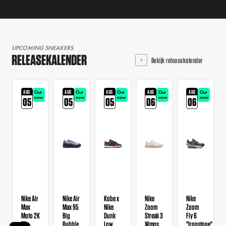
UPCOMING SNEAKERS
RELEASEKALENDER
Bekijk releasekalender
AUG
AUG
AUG
AUG
AUG
Out
Out
Out
Out
Out
now
now
now
now
now
05
05
05
06
06
Nike Air
Nike Air
Kobe x
Nike
Nike
Max
Max 95
Nike
Zoom
Zoom
Moto 2K
Big
Dunk
Streak 3
Fly 6
TD
Bubble
Low
Wmns
"Ironstone"