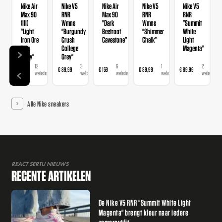
Nike Air
Nike V5
Nike Air
Nike V5
Nike V5
Max 90
RNR
Max 90
RNR
RNR
(III)
Wmns
"Dark
Wmns
"Summit
"Light
"Burgundy
Beetroot
"Shimmer
White
Iron Ore
Crush
Cavestone"
Chalk"
Light
Pale
College
Magenta"
Ivory"
Grey"
12
3
6
1
2
€ 159
€ 89,99
€ 159
€ 89,99
€ 89,99
webshops
webshops
webshops
webshop
webshops
Alle Nike sneakers
REACT SERTU NIEUWS
RECENTE ARTIKELEN
De Nike V5 RNR "Summit White Light
Magenta" brengt kleur naar iedere