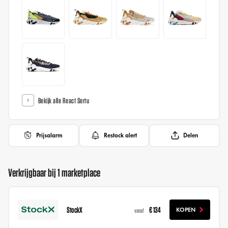
Bekijk alle React Sertu
Prijsalarm
Restock alert
Delen
Verkrijgbaar bij 1 marketplace
StockX
€ 134
KOPEN
vanaf