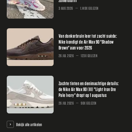
zomeroutfit
3 AUG 2026
1.149X GELEZEN
Van donkerbruin leer tot zacht suède:
Nike kondigt de Air Max 90 "Shadow
Brown" aan voor 2026
26 JUL 2026
123X GELEZEN
Zachte tinten en denimachtige details:
de Nike Air Max 90 (III) "Light Iron Ore
Pale Ivory" dropt op 1 augustus
26 JUL 2026
98X GELEZEN
Bekijk alle artikelen