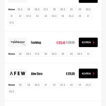
35.5
36
36.5
37.5
38
38.5
39
40
40.5
Maten
41
42
42.5
43
44
44.5
45
45.5
46
47
47.5
Footshop
€ 123,49
€ 129,99
KOPEN
36
36.5
37.5
38
38.5
39
40
40.5
41
Maten
Afew Store
€ 129,99
KOPEN
39
40
40.5
41
42
42.5
43
44
44.5
Maten
45.5