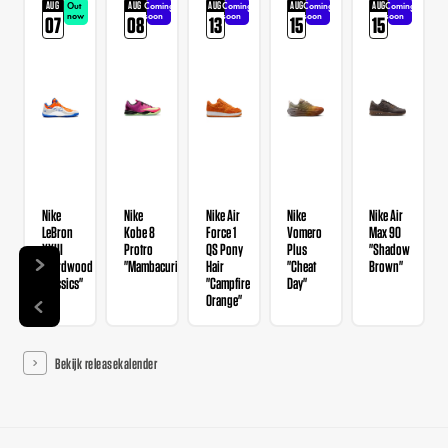
AUG
AUG
AUG
AUG
AUG
Out
Coming
Coming
Coming
Coming
now
soon
soon
soon
soon
07
08
13
15
15
Nike
Nike
Nike Air
Nike
Nike Air
LeBron
Kobe 8
Force 1
Vomero
Max 90
XXIII
Protro
QS Pony
Plus
"Shadow
"Hardwood
"Mambacurial"
Hair
"Cheat
Brown"
Classics"
"Campfire
Day"
Orange"
Bekijk releasekalender