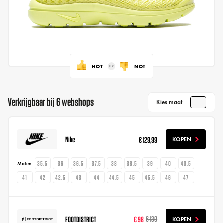
HOT
NOT
Verkrijgbaar bij 6 webshops
Kies maat
Nike
€ 129,99
KOPEN
35.5
36
36.5
37.5
38
38.5
39
40
40.5
Maten
41
42
42.5
43
44
44.5
45
45.5
46
47
FOOTDISTRICT
€ 98
€ 130
KOPEN