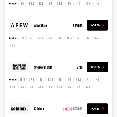
36
36.5
37.5
38
38.5
39
40
40.5
41
Maten
Afew Store
€ 129,99
KOPEN
39
40
40.5
41
42
42.5
43
44
44.5
Maten
45.5
Sneakersnstuff
€ 130
KOPEN
36.5
37.5
38
38.5
39
40
40.5
41
42
Maten
42.5
43
44
44.5
45
45.5
46
47
47.5
Solebox
€ 103,99
€ 129,99
KOPEN