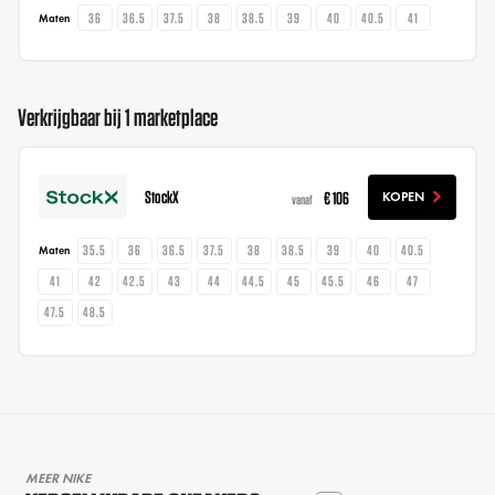
36
36.5
37.5
38
38.5
39
40
40.5
41
Maten
Verkrijgbaar bij 1 marketplace
StockX
€ 106
KOPEN
vanaf
35.5
36
36.5
37.5
38
38.5
39
40
40.5
Maten
41
42
42.5
43
44
44.5
45
45.5
46
47
47.5
48.5
MEER NIKE