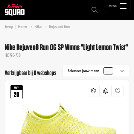
MENU
Terug
Home
Nike
Rejuven8 Run
Nike Rejuven8 Run OG SP Wmns "Light Lemon Twist"
IR5726-700
Selecteer jouw maat
Verkrijgbaar bij 6 webshops
MAY
20