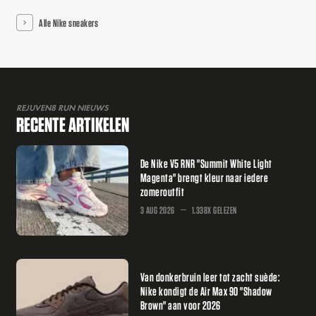
Alle Nike sneakers
REJUVEN8 RUN NIEUWS
RECENTE ARTIKELEN
De Nike V5 RNR "Summit White Light
Magenta" brengt kleur naar iedere
zomeroutfit
3 AUG 2026
1.338X GELEZEN
Van donkerbruin leer tot zacht suède:
Nike kondigt de Air Max 90 "Shadow
Brown" aan voor 2026