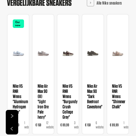
VERGELIJKBARE SNEAKERS
Alle Nike sneakers
Out
now
Nike V5
Nike Air
Nike V5
Nike Air
Nike V5
RNR
Max 90
RNR
Max 90
RNR
Wmns
(III)
Wmns
"Dark
Wmns
"Aluminum
"Light
"Burgundy
Beetroot
"Shimmer
Hydrogen
Iron Ore
Crush
Cavestone"
Chalk"
Blue"
Pale
College
Ivory"
Grey"
1
12
3
6
1
€ 89,99
€ 159
€ 89,99
€ 159
€ 89,99
webshop
webshops
webshops
webshops
webshop