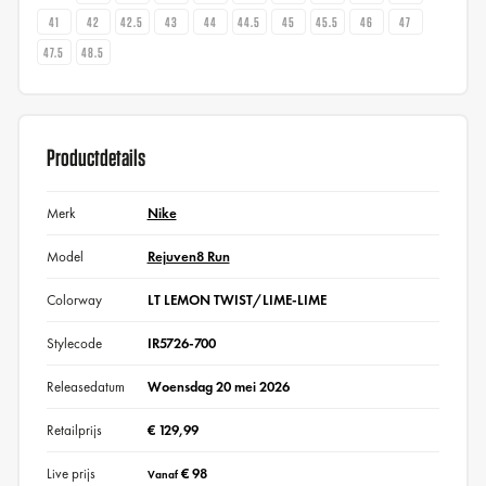
41
42
42.5
43
44
44.5
45
45.5
46
47
47.5
48.5
Productdetails
Merk
Nike
Model
Rejuven8 Run
Colorway
LT LEMON TWIST/LIME-LIME
Stylecode
IR5726-700
Releasedatum
Woensdag 20 mei 2026
Retailprijs
€ 129,99
Live prijs
€ 98
Vanaf