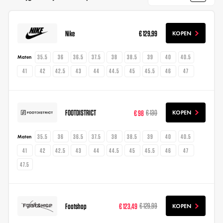
Nike
€ 129,99
KOPEN
35.5
36
36.5
37.5
38
38.5
39
40
40.5
Maten
41
42
42.5
43
44
44.5
45
45.5
46
47
FOOTDISTRICT
€ 98
€ 130
KOPEN
35.5
36
36.5
37.5
38
38.5
39
40
40.5
Maten
41
42
42.5
43
44
44.5
45
45.5
46
47
47.5
Footshop
€ 123,49
€ 129,99
KOPEN