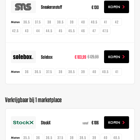
Sneakersnstuff
€ 130
KOPEN
36.5
37.5
38
38.5
39
40
40.5
41
42
Maten
42.5
43
44
44.5
45
45.5
46
47
47.5
Solebox
€ 103,99
€ 129,99
KOPEN
36
36.5
37.5
38
38.5
39
40
40.5
41
Maten
Verkrijgbaar bij 1 marketplace
StockX
€ 106
KOPEN
vanaf
35.5
36
36.5
37.5
38
38.5
39
40
40.5
Maten