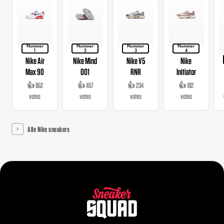
Nummer
Nummer
Nummer
Nummer
1
2
3
4
Nike Air
Nike Mind
Nike V5
Nike
Max 90
001
RNR
Initiator
👍 852
👍 457
👍 234
👍 192
votes
votes
votes
votes
Alle Nike sneakers