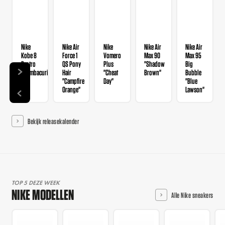
Nike
Nike Air
Nike
Nike Air
Nike Air
Kobe 8
Force 1
Vomero
Max 90
Max 95
Protro
QS Pony
Plus
"Shadow
Big
"Mambacurial"
Hair
"Cheat
Brown"
Bubble
"Campfire
Day"
"Blue
Orange"
Lawson"
Bekijk releasekalender
TOP 5 DEZE WEEK
NIKE MODELLEN
Alle Nike sneakers