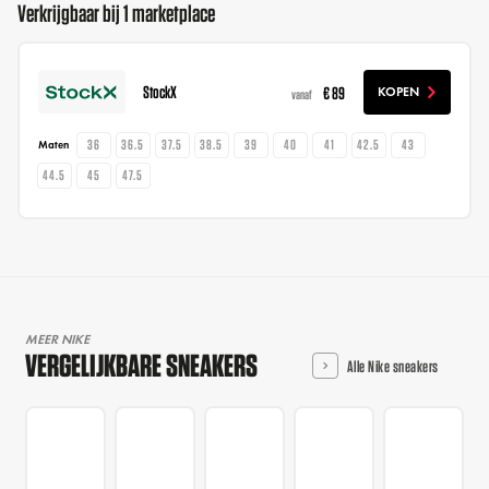
Verkrijgbaar bij 1 marketplace
StockX
€ 89
KOPEN
vanaf
36
36.5
37.5
38.5
39
40
41
42.5
43
Maten
44.5
45
47.5
MEER NIKE
VERGELIJKBARE SNEAKERS
Alle Nike sneakers