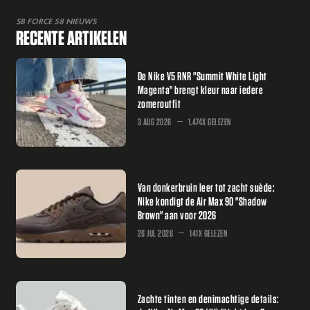
SB FORCE 58 NIEUWS
RECENTE ARTIKELEN
De Nike V5 RNR "Summit White Light
Magenta" brengt kleur naar iedere
zomeroutfit
3 AUG 2026
1.474X GELEZEN
Van donkerbruin leer tot zacht suède:
Nike kondigt de Air Max 90 "Shadow
Brown" aan voor 2026
26 JUL 2026
141X GELEZEN
Zachte tinten en denimachtige details: