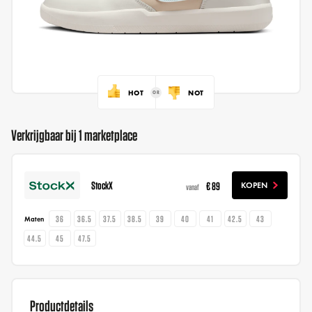
HOT
NOT
Verkrijgbaar bij 1 marketplace
StockX
€ 89
KOPEN
vanaf
36
36.5
37.5
38.5
39
40
41
42.5
43
Maten
44.5
45
47.5
Productdetails