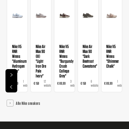
Nike V5
Nike Air
Nike V5
Nike Air
Nike V5
RNR
Max 90
RNR
Max 90
RNR
Wmns
(III)
Wmns
"Dark
Wmns
"Aluminum
"Light
"Burgundy
Beetroot
"Shimmer
Hydrogen
Iron Ore
Crush
Cavestone"
Chalk"
Blue"
Pale
College
Ivory"
Grey"
1
12
3
6
1
€ 89,99
€ 159
€ 89,99
€ 159
€ 89,99
webshop
webshops
webshops
webshops
webshop
Alle Nike sneakers