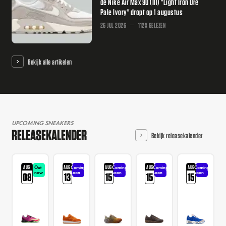
de Nike Air Max 90 (III) "Light Iron Ore
Pale Ivory" dropt op 1 augustus
26 JUL 2026
112X GELEZEN
Bekijk alle artikelen
UPCOMING SNEAKERS
RELEASEKALENDER
Bekijk releasekalender
AUG
AUG
AUG
AUG
AUG
Out
Coming
Coming
Coming
Coming
now
soon
soon
soon
soon
08
13
15
15
15