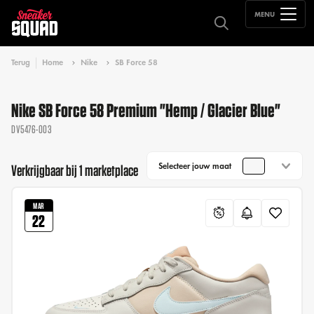
MENU
Terug
Home
Nike
SB Force 58
Nike SB Force 58 Premium "Hemp / Glacier Blue"
DV5476-003
Selecteer jouw maat
Verkrijgbaar bij 1 marketplace
MAR
22