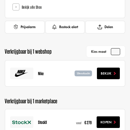
Bekijk alle Shox
Prijsalarm
Restock alert
Delen
Verkrijgbaar bij 1 webshop
Kies maat
Nike
BEKIJK
Uitverkocht
Verkrijgbaar bij 1 marketplace
StockX
€ 279
KOPEN
vanaf