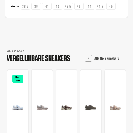
38.5
39
41
42
42.5
43
44
44.5
45
Maten
MEER NIKE
VERGELIJKBARE SNEAKERS
Alle Nike sneakers
Out
now