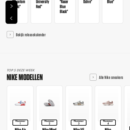
"Phantom
University
"Racer
Ochre"
Blue"
Khaki"
Red"
Blue
Black"
Bekijk releasekalender
TOP 5 DEZE WEEK
NIKE MODELLEN
Alle Nike sneakers
Nummer
Nummer
Nummer
Nummer
1
2
3
4
Nike Air
Nike Mind
Nike V5
Nike