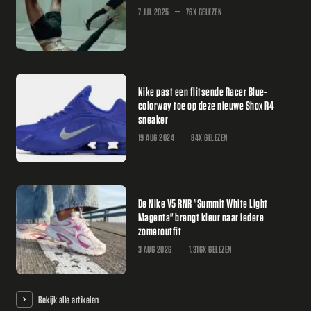
7 JUL 2025
76X GELEZEN
Nike past een flitsende Racer Blue-
colorway toe op deze nieuwe Shox R4
sneaker
19 AUG 2024
84X GELEZEN
De Nike V5 RNR "Summit White Light
Magenta" brengt kleur naar iedere
zomeroutfit
3 AUG 2026
1.316X GELEZEN
Bekijk alle artikelen