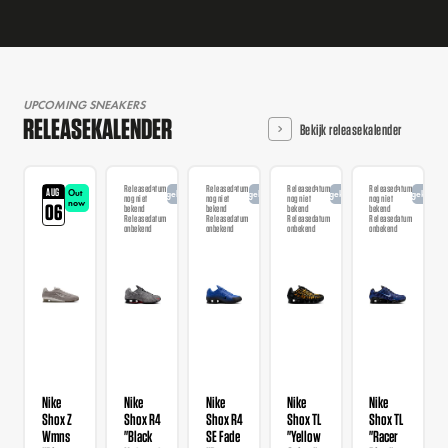
UPCOMING SNEAKERS
RELEASEKALENDER
Bekijk releasekalender
Releasedatum
Releasedatum
Releasedatum
Releasedatum
AUG
Out
Aangekondigd
Aangekondigd
Aangekondigd
Aangekondi
nog niet
nog niet
nog niet
nog niet
now
06
bekend
bekend
bekend
bekend
Releasedatum
Releasedatum
Releasedatum
Releasedatum
onbekend
onbekend
onbekend
onbekend
Nike
Nike
Nike
Nike
Nike
Shox Z
Shox R4
Shox R4
Shox TL
Shox TL
Wmns
"Black
SE Fade
"Yellow
"Racer