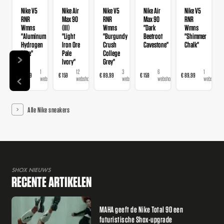
Nike V5
Nike Air
Nike V5
Nike Air
Nike V5
RNR
Max 90
RNR
Max 90
RNR
Wmns
(III)
Wmns
"Dark
Wmns
"Aluminum
"Light
"Burgundy
Beetroot
"Shimmer
Hydrogen
Iron Ore
Crush
Cavestone"
Chalk"
Blue"
Pale
College
Ivory"
Grey"
1
12
3
6
1
€ 89,99
€ 159
€ 89,99
€ 159
€ 89,99
webshop
webshops
webshops
webshops
webshop
Alle Nike sneakers
SHOX NIEUWS
RECENTE ARTIKELEN
MAHA geeft de Nike Total 90 een
futuristische Shox-upgrade