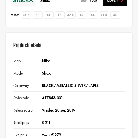
StockX
€ 279
KOPEN
vanaf
38.5
39
41
42
42.5
43
44
44.5
45
Maten
Productdetails
Merk
Nike
Model
Shox
Colorway
BLACK/METALLIC SILVER/LAPIS
Stylecode
AT7843-001
Releasedatum
Vrijdag 20 sep 2019
Retailprijs
€ 211
Live prijs
€ 279
Vanaf