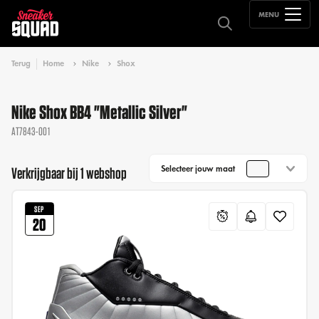
MENU
Terug
Home
Nike
Shox
Nike Shox BB4 "Metallic Silver"
AT7843-001
Selecteer jouw maat
Verkrijgbaar bij 1 webshop
SEP
20