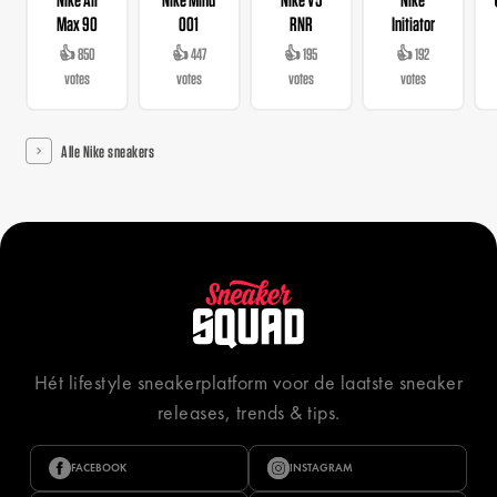
Max 90
001
RNR
Initiator
👍 850
👍 447
👍 195
👍 192
votes
votes
votes
votes
Alle Nike sneakers
Hét lifestyle sneakerplatform voor de laatste sneaker
releases, trends & tips.
FACEBOOK
INSTAGRAM