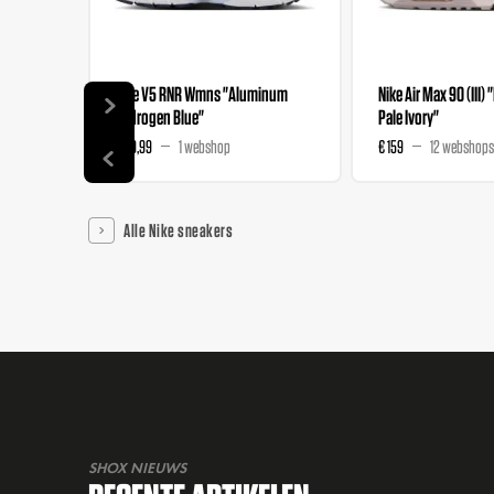
Nike V5 RNR Wmns "Aluminum
Nike Air Max 90 (III) 
Hydrogen Blue"
Pale Ivory"
€ 89,99
1 webshop
€ 159
12 webshops
Alle Nike sneakers
SHOX NIEUWS