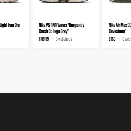
"Light Iron Ore
Nike V5 RNR Wmns "Burgundy
Nike Air Max 9
Crush College Grey"
Cavestone"
€ 89,99
3 webshops
€ 159
6 web