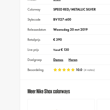
Colorway
SPEED RED/METALLIC SILVER
Stylecode
BV1127-600
Releasedatum
Woensdag 20 mrt 2019
Retailprijs
€ 390
Live prijs
€ 130
Vanaf
Doelgroep
Dames
Heren
Beoordeling
10.0
(4 votes)
Meer Nike Shox colorways