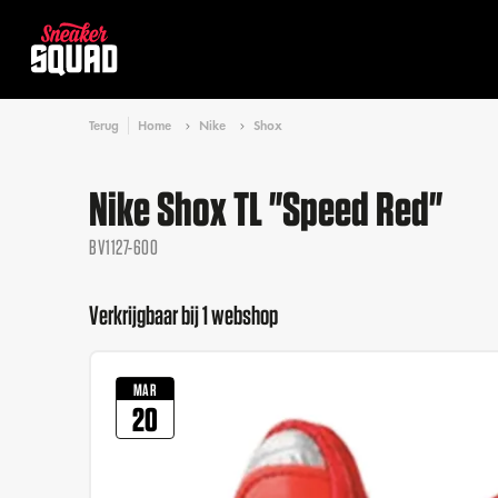
Terug
Home
Nike
Shox
Nike Shox TL "Speed Red"
BV1127-600
Verkrijgbaar bij 1 webshop
MAR
20