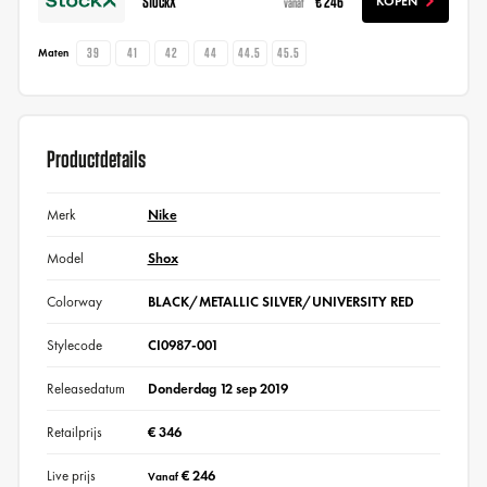
StockX
€ 246
KOPEN
vanaf
39
41
42
44
44.5
45.5
Maten
Productdetails
Merk
Nike
Model
Shox
Colorway
BLACK/METALLIC SILVER/UNIVERSITY RED
Stylecode
CI0987-001
Releasedatum
Donderdag 12 sep 2019
Retailprijs
€ 346
Live prijs
€ 246
Vanaf