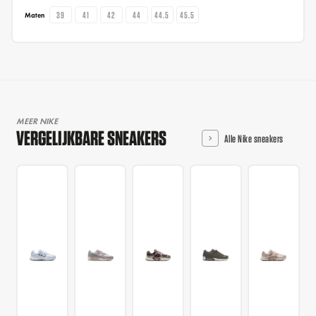
39
41
42
44
44.5
45.5
Maten
MEER NIKE
VERGELIJKBARE SNEAKERS
Alle Nike sneakers