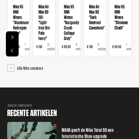
Nike V5
Nike Air
Nike V5
Nike Air
Nike V5
RNR
Max 90
RNR
Max 90
RNR
Wmns
(III)
Wmns
"Dark
Wmns
"Aluminum
"Light
"Burgundy
Beetroot
"Shimmer
Hydrogen
Iron Ore
Crush
Cavestone"
Chalk"
Blue"
Pale
College
Ivory"
Grey"
1
12
3
6
1
€ 89,99
€ 159
€ 89,99
€ 159
€ 89,99
€ 
webshop
webshops
webshops
webshops
webshop
Alle Nike sneakers
SHOX NIEUWS
RECENTE ARTIKELEN
MAHA geeft de Nike Total 90 een
futuristische Shox-upgrade