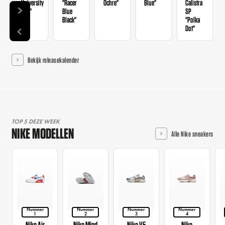
University
"Racer
Ochre"
Blue"
Calistra
Red"
Blue
SP
Black"
"Polka
Dot"
Bekijk releasekalender
TOP 5 DEZE WEEK
NIKE MODELLEN
Alle Nike sneakers
Nummer
Nummer
Nummer
Nummer
1
2
3
4
Nike Air
Nike Mind
Nike V5
Nike