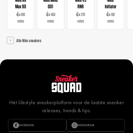
Max 90
001
RNR
Initiator
👍 810
👍 463
👍 270
👍 192
votes
votes
votes
votes
Alle Nike sneakers
Hét lifestyle sneakerplatform voor de laatste sneaker
releases, trends & tips.
FACEBOOK
INSTAGRAM