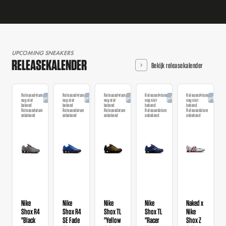
UPCOMING SNEAKERS
RELEASEKALENDER
Bekijk releasekalender
Releasedatum
Releasedatum
Releasedatum
Releasedatum
Releasedatum
Aangekondigd
Aangekondigd
Aangekondigd
Aangekondigd
Aangekondi
nog niet
nog niet
nog niet
nog niet
nog niet
bekend
bekend
bekend
bekend
bekend
Releasedatum
Releasedatum
Releasedatum
Releasedatum
Releasedatum
onbekend
onbekend
onbekend
onbekend
onbekend
Nike
Nike
Nike
Nike
Naked x
Shox R4
Shox R4
Shox TL
Shox TL
Nike
"Black
SE Fade
"Yellow
"Racer
Shox Z