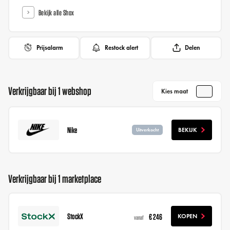
Bekijk alle Shox
Prijsalarm
Restock alert
Delen
Verkrijgbaar bij 1 webshop
Kies maat
Nike
BEKIJK
Uitverkocht
Verkrijgbaar bij 1 marketplace
StockX
€ 246
KOPEN
vanaf