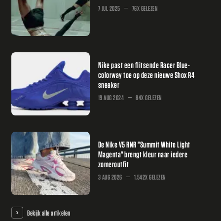
7 JUL 2025
76X GELEZEN
Nike past een flitsende Racer Blue-
colorway toe op deze nieuwe Shox R4
sneaker
19 AUG 2024
84X GELEZEN
De Nike V5 RNR "Summit White Light
Magenta" brengt kleur naar iedere
zomeroutfit
3 AUG 2026
1.542X GELEZEN
Bekijk alle artikelen