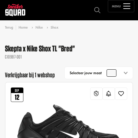
MENU
Terug
Home
Nike
Shox
Skepta x Nike Shox TL "Bred"
CI0987-001
Selecteer jouw maat
Verkrijgbaar bij 1 webshop
SEP
12