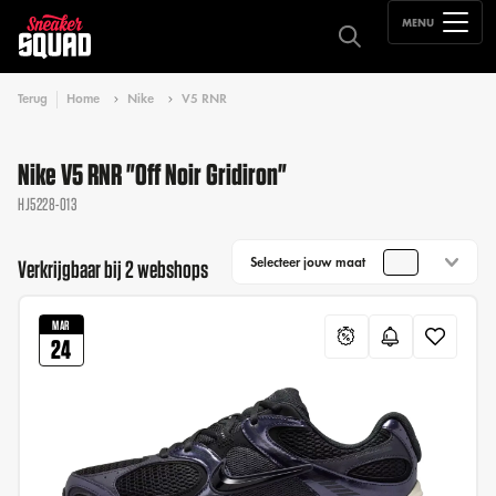
MENU
Terug
Home
Nike
V5 RNR
Nike V5 RNR "Off Noir Gridiron"
HJ5228-013
Selecteer jouw maat
Verkrijgbaar bij 2 webshops
MAR
24