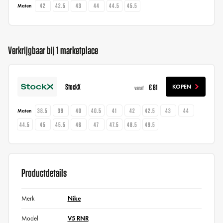
42
42.5
43
44
44.5
45.5
Maten
Verkrijgbaar bij 1 marketplace
StockX
€ 81
KOPEN
vanaf
38.5
39
40
40.5
41
42
42.5
43
44
Maten
44.5
45
45.5
46
47
47.5
48.5
49.5
Productdetails
Merk
Nike
Model
V5 RNR