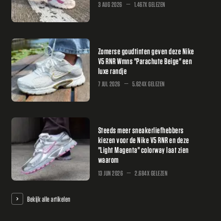
3 AUG 2026
1.467X GELEZEN
Zomerse goudtinten geven deze Nike
V5 RNR Wmns "Parachute Beige" een
luxe randje
7 JUL 2026
5.624X GELEZEN
Steeds meer sneakerliefhebbers
kiezen voor de Nike V5 RNR en deze
"Light Magenta" colorway laat zien
waarom
13 JUN 2026
2.684X GELEZEN
Bekijk alle artikelen