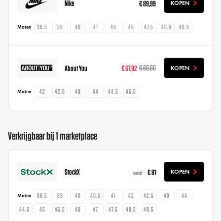
Nike
€ 89,99
KOPEN
38.5
39
40
41
45
46
47.5
48.5
49.5
Maten
About You
€ 67,92
€ 89,90
KOPEN
42
42.5
43
44
44.5
45.5
Maten
Verkrijgbaar bij 1 marketplace
StockX
€ 81
KOPEN
vanaf
38.5
39
40
40.5
41
42
42.5
43
44
Maten
44.5
45
45.5
46
47
47.5
48.5
49.5