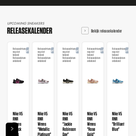
UPCOMING SNEAKERS
RELEASEKALENDER
Bekijk releasekalender
Releasedatum
Releasedatum
Releasedatum
Releasedatum
Releasedatum
Aangekondigd
Aangekondigd
Aangekondigd
Aangekondigd
Aangekondi
nog niet
nog niet
nog niet
nog niet
nog niet
bekend
bekend
bekend
bekend
bekend
Releasedatum
Releasedatum
Releasedatum
Releasedatum
Releasedatum
onbekend
onbekend
onbekend
onbekend
onbekend
Nike V5
Nike V5
Nike V5
Nike V5
Nike V5
RNR
RNR
RNR
RNR
RNR
Wmns
Wmns
"Jackie
Wmns
"Brilliant
"Black
"Metallic
Robinson
"Rose
Blue"
Pink
Platinum"
Day"
Gold"