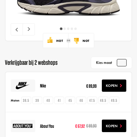
HOT
NOT
Verkrijgbaar bij 2 webshops
Kies maat
Nike
€ 89,99
KOPEN
38.5
39
40
41
45
46
47.5
48.5
49.5
Maten
About You
€ 67,92
€ 89,90
KOPEN