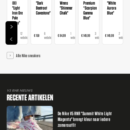
(III)
"Dark
Wmns
Premium
"White
"Light
Beetroot
"Shimmer
“Scorpion
Aurora
Iron Ore
Cavestone"
Chalk"
Gamma
Blue"
Pale
Blue"
Ivory"
12
6
1
3
2
€ 159
€ 159
€ 84,99
€ 149,99
€ 149,99
webshops
webshops
webshop
webshops
webshops
Alle Nike sneakers
V5 RNR NIEUWS
RECENTE ARTIKELEN
De Nike V5 RNR "Summit White Light
Magenta" brengt kleur naar iedere
zomeroutfit