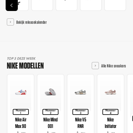
Blast"
Bekijk releasekalender
TOP 5 DEZE WEEK
NIKE MODELLEN
Alle Nike sneakers
Nummer
Nummer
Nummer
Nummer
1
2
3
4
Nike Air
Nike Mind
Nike V5
Nike
Max 90
001
RNR
Initiator