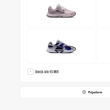
Bekijk alle V5 RNR
Prijsalarm