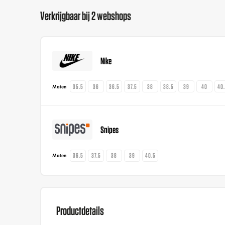
Verkrijgbaar bij 2 webshops
Nike
35.5
36
36.5
37.5
38
38.5
39
40
40
Maten
Snipes
36.5
37.5
38
39
40.5
Maten
Productdetails