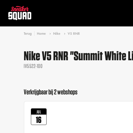
Terug
Home
Nike
V5 RNR
Nike V5 RNR "Summit White L
IV5522-100
Verkrijgbaar bij 2 webshops
JUL
16