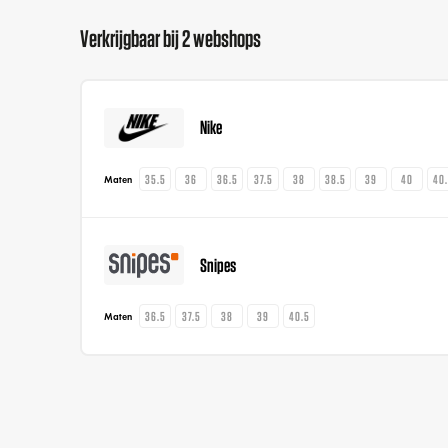
Verkrijgbaar bij 2 webshops
Nike
35.5
36
36.5
37.5
38
38.5
39
40
40
Maten
Snipes
36.5
37.5
38
39
40.5
Maten