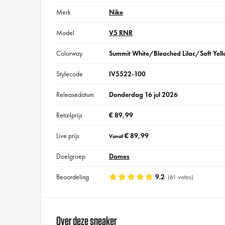
Merk
Nike
Model
V5 RNR
Colorway
Summit White/Bleached Lilac/Soft Yel
Stylecode
IV5522-100
Releasedatum
Donderdag 16 jul 2026
Retailprijs
€ 89,99
Live prijs
€ 89,99
Vanaf
Doelgroep
Dames
Beoordeling
9.2
(61 votes)
Over deze sneaker