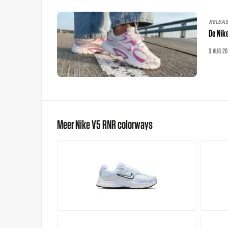
RELEA
De Nik
3 AUG 2
Meer Nike V5 RNR colorways