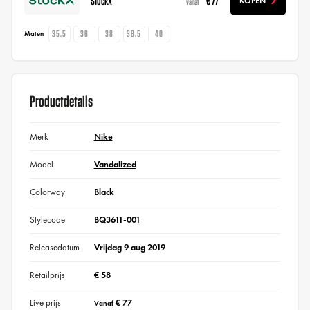
StockX
€ 77
KOPEN
vanaf
35.5
36
38
38.5
40
Maten
Productdetails
Merk
Nike
Model
Vandalized
Colorway
Black
Stylecode
BQ3611-001
Releasedatum
Vrijdag 9 aug 2019
Retailprijs
€ 58
Live prijs
€ 77
Vanaf