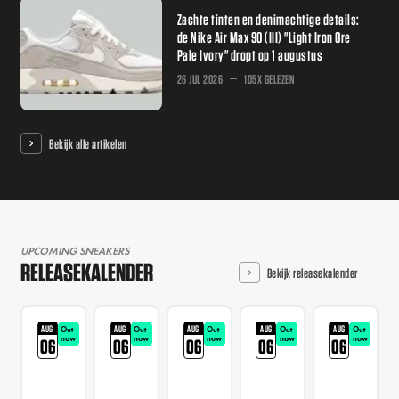
Zachte tinten en denimachtige details:
de Nike Air Max 90 (III) "Light Iron Ore
Pale Ivory" dropt op 1 augustus
26 JUL 2026
105X GELEZEN
Bekijk alle artikelen
UPCOMING SNEAKERS
RELEASEKALENDER
Bekijk releasekalender
AUG
AUG
AUG
AUG
AUG
Out
Out
Out
Out
Out
now
now
now
now
now
06
06
06
06
06