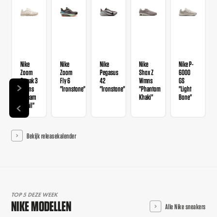
Nike
Nike
Nike
Nike
Nike P-
Zoom
Zoom
Pegasus
Shox Z
6000
Streak 3
Fly 6
42
Wmns
GS
Wmns
"Ironstone"
"Ironstone"
"Phantom
"Light
"Cream
Khaki"
Bone"
II Sail"
Bekijk releasekalender
TOP 5 DEZE WEEK
NIKE MODELLEN
Alle Nike sneakers