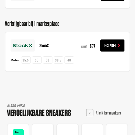
Verkrijgbaar bij 1 marketplace
StockX
€ 77
KOPEN
vanaf
35.5
36
38
38.5
40
Maten
MEER NIKE
VERGELIJKBARE SNEAKERS
Alle Nike sneakers
Out
now