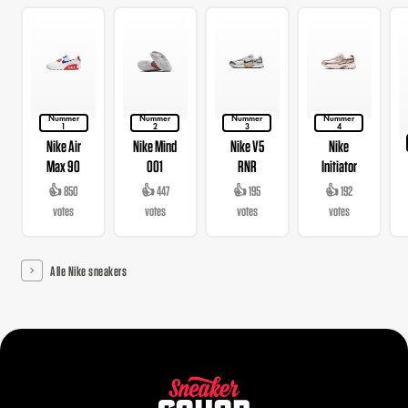
Nummer
Nummer
Nummer
Nummer
1
2
3
4
Nike Air
Nike Mind
Nike V5
Nike
Max 90
001
RNR
Initiator
👍 850
👍 447
👍 195
👍 192
votes
votes
votes
votes
Alle Nike sneakers