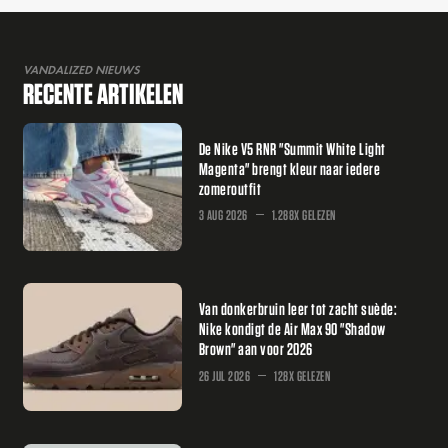
VANDALIZED NIEUWS
RECENTE ARTIKELEN
De Nike V5 RNR "Summit White Light
Magenta" brengt kleur naar iedere
zomeroutfit
3 AUG 2026
1.288X GELEZEN
Van donkerbruin leer tot zacht suède:
Nike kondigt de Air Max 90 "Shadow
Brown" aan voor 2026
26 JUL 2026
128X GELEZEN