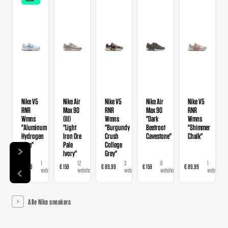
Nike V5
Nike Air
Nike V5
Nike Air
Nike V5
RNR
Max 90
RNR
Max 90
RNR
Wmns
(III)
Wmns
"Dark
Wmns
"Aluminum
"Light
"Burgundy
Beetroot
"Shimmer
Hydrogen
Iron Ore
Crush
Cavestone"
Chalk"
Blue"
Pale
College
Ivory"
Grey"
1
12
3
6
1
€ 89,99
€ 159
€ 89,99
€ 159
€ 89,99
webshop
webshops
webshops
webshops
webshop
Alle Nike sneakers