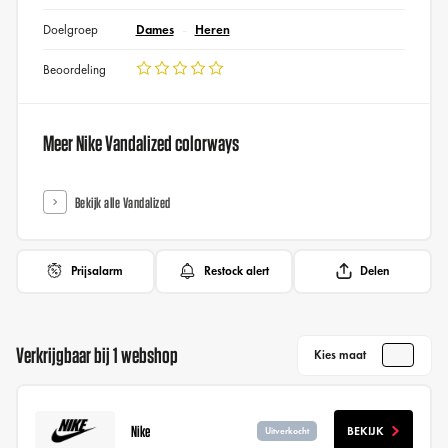
Doelgroep
Dames
Heren
Beoordeling
Meer Nike Vandalized colorways
Bekijk alle Vandalized
Prijsalarm
Restock alert
Delen
Verkrijgbaar bij 1 webshop
Kies maat
Nike
BEKIJK
Uitverkocht