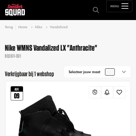
MENU
Terug
Home
Nike
Vandalized
Nike WMNS Vandalized LX "Anthracite"
BQ3611-001
Selecteer jouw maat
Verkrijgbaar bij 1 webshop
AUG
09