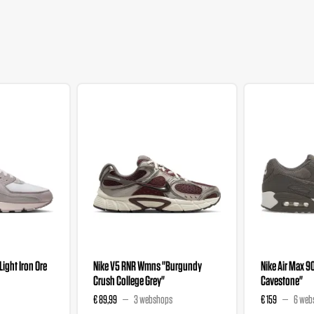
"Light Iron Ore
Nike V5 RNR Wmns "Burgundy
Nike Air Max 9
Crush College Grey"
Cavestone"
€ 89,99
3 webshops
€ 159
6 web