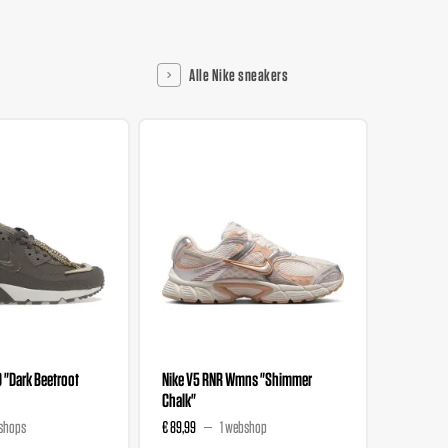
Alle Nike sneakers
0 "Dark Beetroot
Nike V5 RNR Wmns "Shimmer
Nike V5 
Chalk"
Magenta
shops
€ 89,99
1 webshop
€ 89,99