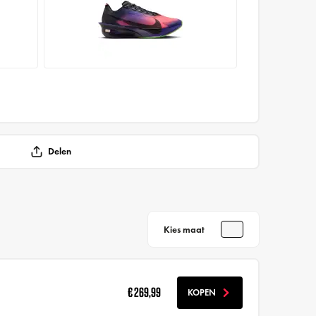
Delen
Kies maat
€ 269,99
KOPEN