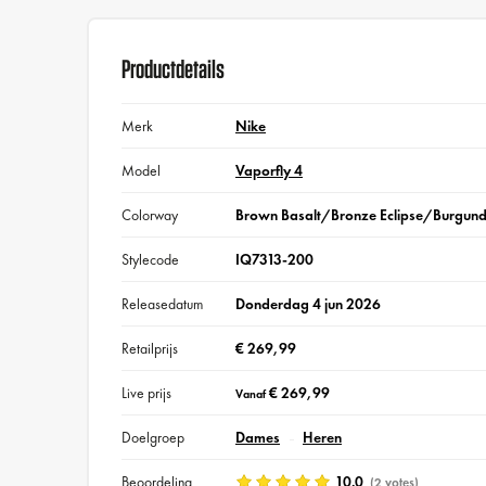
Productdetails
Merk
Nike
Model
Vaporfly 4
Colorway
Brown Basalt/Bronze Eclipse/Burgun
Stylecode
IQ7313-200
Releasedatum
Donderdag 4 jun 2026
Retailprijs
€ 269,99
Live prijs
€ 269,99
Vanaf
Doelgroep
Dames
Heren
Beoordeling
10.0
(2 votes)