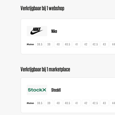
Verkrijgbaar bij 1 webshop
Nike
38.5
39
40
40.5
41
42
42.5
43
4
Maten
Verkrijgbaar bij 1 marketplace
StockX
38.5
39
40
40.5
41
42
42.5
43
4
Maten