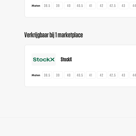
38.5
39
40
40.5
41
42
42.5
43
4
Maten
Verkrijgbaar bij 1 marketplace
StockX
38.5
39
40
40.5
41
42
42.5
43
4
Maten