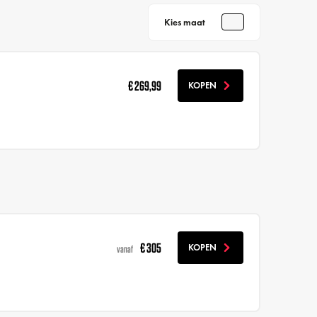
Kies maat
€ 269,99
KOPEN
€ 305
KOPEN
vanaf