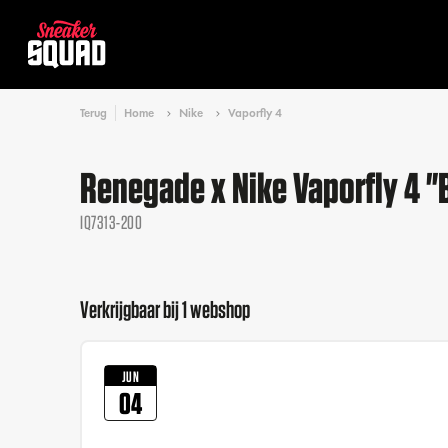
Terug
Home
Nike
Vaporfly 4
Renegade x Nike Vaporfly 4 "
IQ7313-200
Verkrijgbaar bij 1 webshop
JUN
04