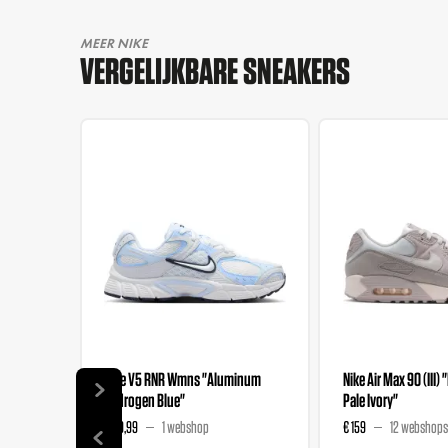
MEER NIKE
VERGELIJKBARE SNEAKERS
Nike V5 RNR Wmns "Aluminum
Nike Air Max 90 (III) 
Hydrogen Blue"
Pale Ivory"
€ 89,99
1 webshop
€ 159
12 webshops