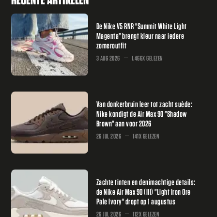
De Nike V5 RNR "Summit White Light
Magenta" brengt kleur naar iedere
zomeroutfit
3 AUG 2026
1.466X GELEZEN
Van donkerbruin leer tot zacht suède:
Nike kondigt de Air Max 90 "Shadow
Brown" aan voor 2026
26 JUL 2026
141X GELEZEN
Zachte tinten en denimachtige details:
de Nike Air Max 90 (III) "Light Iron Ore
Pale Ivory" dropt op 1 augustus
26 JUL 2026
112X GELEZEN