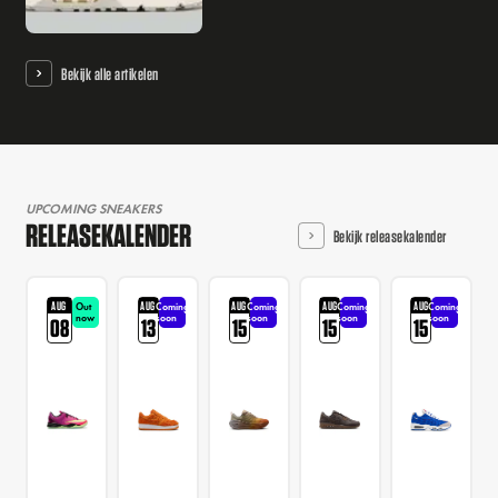
Bekijk alle artikelen
UPCOMING SNEAKERS
RELEASEKALENDER
Bekijk releasekalender
AUG
AUG
AUG
AUG
AUG
Out
Coming
Coming
Coming
Coming
now
soon
soon
soon
soon
08
13
15
15
15