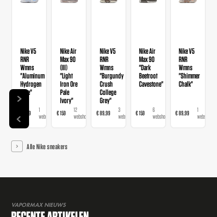
Nike V5
Nike Air
Nike V5
Nike Air
Nike V5
RNR
Max 90
RNR
Max 90
RNR
Wmns
(III)
Wmns
"Dark
Wmns
"Aluminum
"Light
"Burgundy
Beetroot
"Shimmer
Hydrogen
Iron Ore
Crush
Cavestone"
Chalk"
Blue"
Pale
College
Ivory"
Grey"
1
12
3
6
1
€ 89,99
€ 159
€ 89,99
€ 159
€ 89,99
webshop
webshops
webshops
webshops
webshop
Alle Nike sneakers
VAPORMAX NIEUWS
RECENTE ARTIKELEN