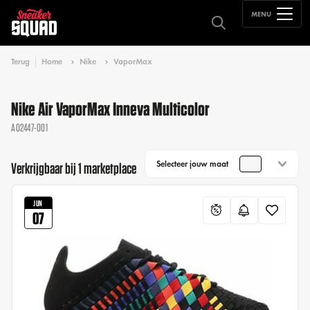
MENU
Terug
Home
Nike
VaporMax
Nike Air VaporMax Inneva Multicolor
AO2447-001
Selecteer jouw maat
Verkrijgbaar bij 1 marketplace
JUN
07