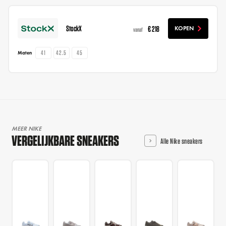
StockX
€ 218
KOPEN
vanaf
41
42.5
45
Maten
MEER NIKE
VERGELIJKBARE SNEAKERS
Alle Nike sneakers