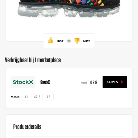
HOT
NOT
Verkrijgbaar bij 1 marketplace
StockX
€ 218
KOPEN
vanaf
41
42.5
45
Maten
Productdetails