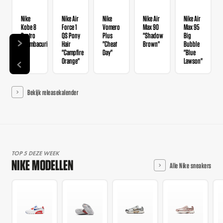
Nike
Nike Air
Nike
Nike Air
Nike Air
Kobe 8
Force 1
Vomero
Max 90
Max 95
Protro
QS Pony
Plus
"Shadow
Big
"Mambacurial"
Hair
"Cheat
Brown"
Bubble
"Campfire
Day"
"Blue
Orange"
Lawson"
Bekijk releasekalender
TOP 5 DEZE WEEK
NIKE MODELLEN
Alle Nike sneakers