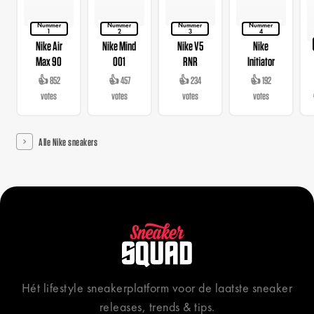
Nummer
Nummer
Nummer
Nummer
1
2
3
4
Nike Air
Nike Mind
Nike V5
Nike
Max 90
001
RNR
Initiator
👍 852
👍 457
👍 234
👍 192
votes
votes
votes
votes
Alle Nike sneakers
Hét lifestyle sneakerplatform voor de laatste sneaker
releases, trends & tips.