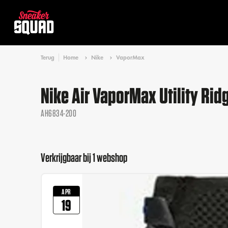
Terug
Home
Nike
VaporMax
Nike Air VaporMax Utility Rid
AH6834-200
Verkrijgbaar bij 1 webshop
APR
19