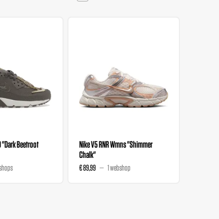
0 "Dark Beetroot
Nike V5 RNR Wmns "Shimmer
Nike V5 
Chalk"
Magenta
shops
€ 89,99
1 webshop
€ 89,99