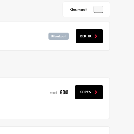
Kies maat
BEKIJK
Uitverkocht
€ 341
KOPEN
vanaf