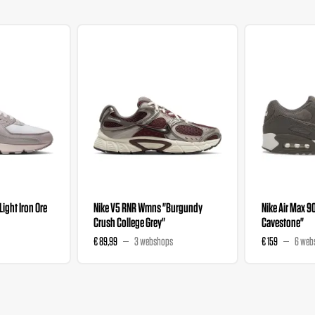
"Light Iron Ore
Nike V5 RNR Wmns "Burgundy
Nike Air Max 9
Crush College Grey"
Cavestone"
€ 89,99
3 webshops
€ 159
6 web