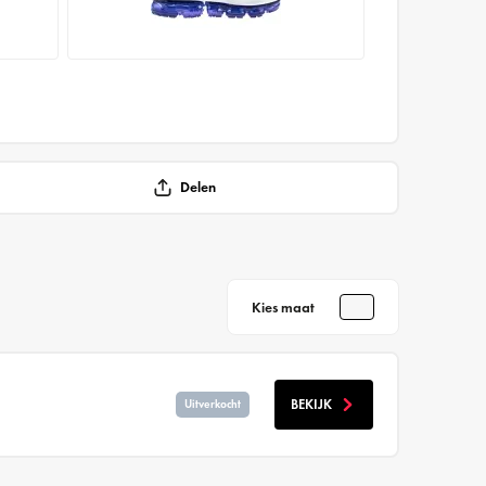
Delen
Kies maat
BEKIJK
Uitverkocht