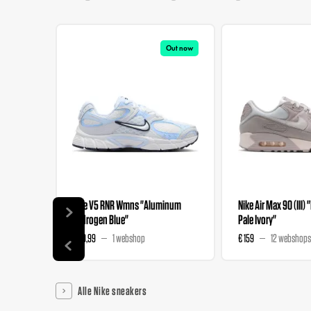
Out now
Nike V5 RNR Wmns "Aluminum
Nike Air Max 90 (III) 
Hydrogen Blue"
Pale Ivory"
€ 89,99
1 webshop
€ 159
12 webshops
Alle Nike sneakers