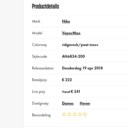
Productdetails
Merk
Nike
Model
VaporMax
Colorway
ridgerock/peat moss
Stylecode
AH6834-200
Releasedatum
Donderdag 19 apr 2018
Retailprijs
€ 222
Live prijs
€ 341
Vanaf
Doelgroep
Dames
Heren
Beoordeling