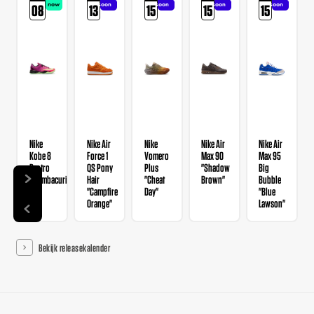
now
soon
soon
soon
soon
08
13
15
15
15
Nike
Nike Air
Nike
Nike Air
Nike Air
Kobe 8
Force 1
Vomero
Max 90
Max 95
Protro
QS Pony
Plus
"Shadow
Big
"Mambacurial"
Hair
"Cheat
Brown"
Bubble
"Campfire
Day"
"Blue
Orange"
Lawson"
Bekijk releasekalender