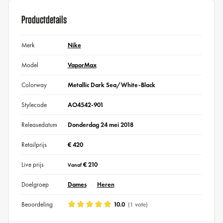
Productdetails
Merk
Nike
Model
VaporMax
Colorway
Metallic Dark Sea/White-Black
Stylecode
AO4542-901
Releasedatum
Donderdag 24 mei 2018
Retailprijs
€ 420
Live prijs
€ 210
Vanaf
Doelgroep
Dames
Heren
Beoordeling
10.0
(1 vote)