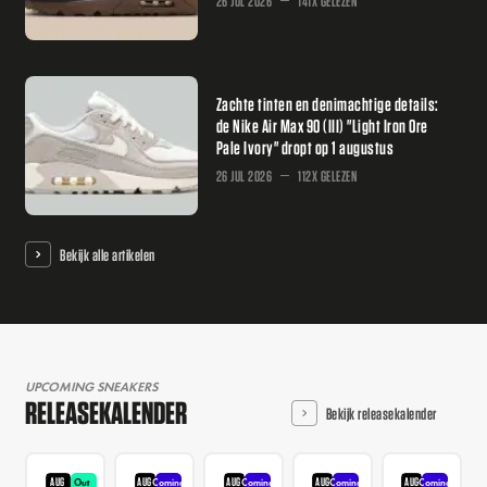
26 JUL 2026
141X GELEZEN
Zachte tinten en denimachtige details:
de Nike Air Max 90 (III) "Light Iron Ore
Pale Ivory" dropt op 1 augustus
26 JUL 2026
112X GELEZEN
Bekijk alle artikelen
UPCOMING SNEAKERS
RELEASEKALENDER
Bekijk releasekalender
AUG
AUG
AUG
AUG
AUG
Out
Coming
Coming
Coming
Coming