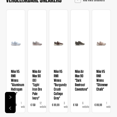
Nike V5
Nike Air
Nike V5
Nike Air
Nike V5
RNR
Max 90
RNR
Max 90
RNR
Wmns
(III)
Wmns
"Dark
Wmns
"Aluminum
"Light
"Burgundy
Beetroot
"Shimmer
Hydrogen
Iron Ore
Crush
Cavestone"
Chalk"
Blue"
Pale
College
Ivory"
Grey"
1
12
3
6
1
€ 89,99
€ 159
€ 89,99
€ 159
€ 89,99
webshop
webshops
webshops
webshops
webshop