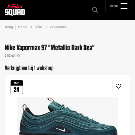
MENU
Terug
Home
Nike
VaporMax
Nike Vapormax 97 "Metallic Dark Sea"
AO4542-901
Verkrijgbaar bij 1 webshop
MAY
24