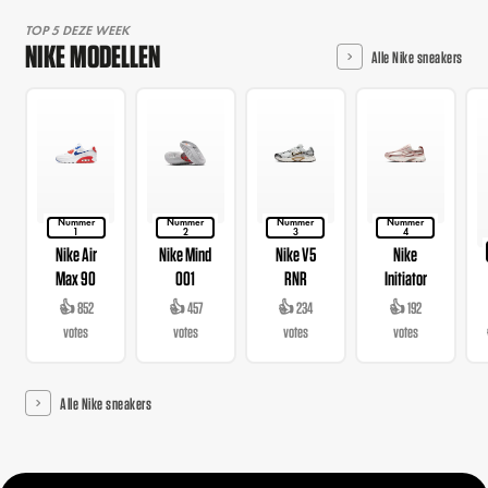
TOP 5 DEZE WEEK
NIKE MODELLEN
Alle Nike sneakers
Nummer
Nummer
Nummer
Nummer
1
2
3
4
Nike Air
Nike Mind
Nike V5
Nike
Max 90
001
RNR
Initiator
👍 852
👍 457
👍 234
👍 192
votes
votes
votes
votes
Alle Nike sneakers