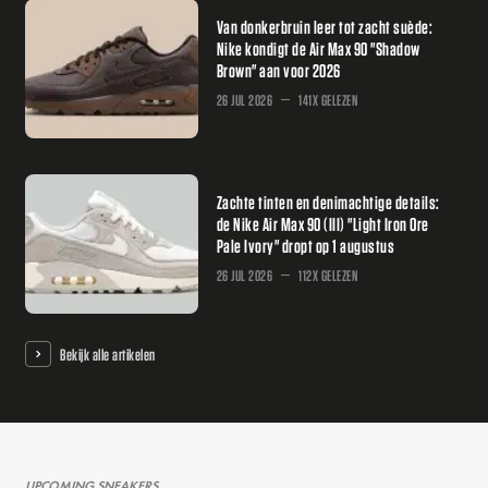
Van donkerbruin leer tot zacht suède:
Nike kondigt de Air Max 90 "Shadow
Brown" aan voor 2026
26 JUL 2026
141X GELEZEN
Zachte tinten en denimachtige details:
de Nike Air Max 90 (III) "Light Iron Ore
Pale Ivory" dropt op 1 augustus
26 JUL 2026
112X GELEZEN
Bekijk alle artikelen
UPCOMING SNEAKERS