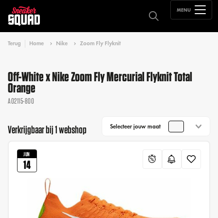
MENU
Terug
Home
Nike
Zoom Fly Flyknit
Off-White x Nike Zoom Fly Mercurial Flyknit Total
Orange
AO2115-800
Selecteer jouw maat
Verkrijgbaar bij 1 webshop
JUN
14