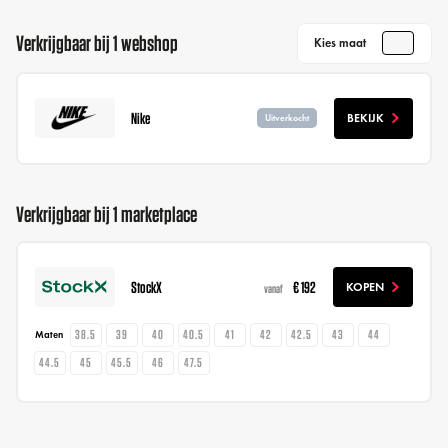
Verkrijgbaar bij 1 webshop
Kies maat
Nike
BEKIJK
Uitverkocht
Verkrijgbaar bij 1 marketplace
StockX
€ 192
KOPEN
vanaf
38.5
39
40
40.5
41
42
42.5
43
44
Maten
44.5
45
45.5
46
47.5