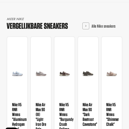
MEER NIKE
VERGELIJKBARE SNEAKERS
Alle Nike sneakers
Nike V5
Nike Air
Nike V5
Nike Air
Nike V5
RNR
Max 90
RNR
Max 90
RNR
Wmns
(III)
Wmns
"Dark
Wmns
"Aluminum
"Light
"Burgundy
Beetroot
"Shimmer
Hydrogen
Iron Ore
Crush
Cavestone"
Chalk"
Blue"
Pale
College