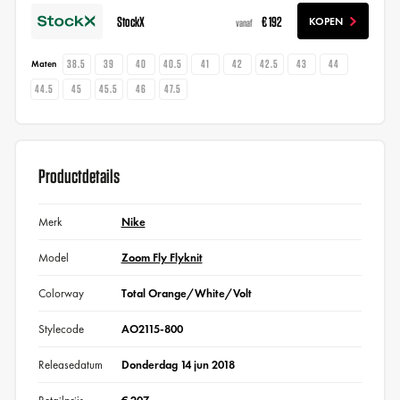
StockX
€ 192
KOPEN
vanaf
38.5
39
40
40.5
41
42
42.5
43
44
Maten
44.5
45
45.5
46
47.5
Productdetails
Merk
Nike
Model
Zoom Fly Flyknit
Colorway
Total Orange/White/Volt
Stylecode
AO2115-800
Releasedatum
Donderdag 14 jun 2018