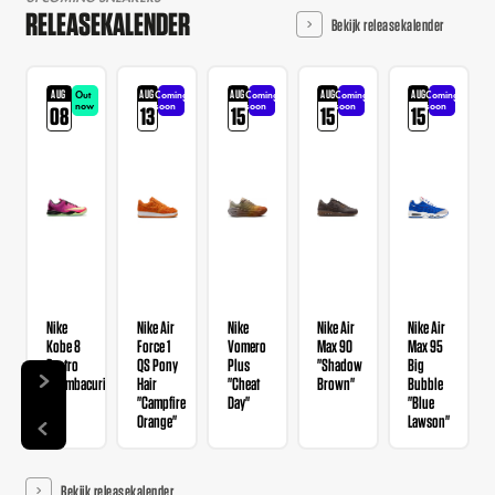
RELEASEKALENDER
Bekijk releasekalender
AUG
AUG
AUG
AUG
AUG
Out
Coming
Coming
Coming
Coming
now
soon
soon
soon
soon
08
13
15
15
15
Nike
Nike Air
Nike
Nike Air
Nike Air
Kobe 8
Force 1
Vomero
Max 90
Max 95
Protro
QS Pony
Plus
"Shadow
Big
"Mambacurial"
Hair
"Cheat
Brown"
Bubble
"Campfire
Day"
"Blue
Orange"
Lawson"
Bekijk releasekalender