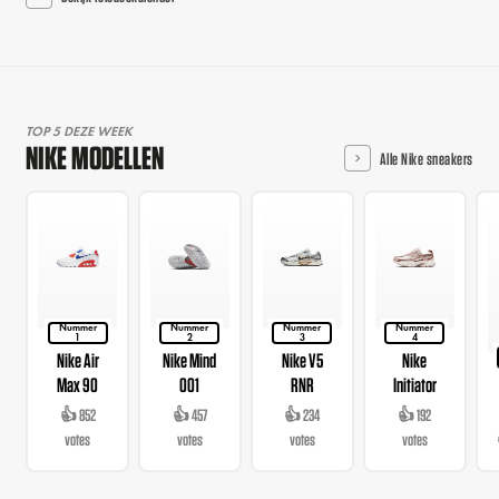
TOP 5 DEZE WEEK
NIKE MODELLEN
Alle Nike sneakers
Nummer
Nummer
Nummer
Nummer
1
2
3
4
Nike Air
Nike Mind
Nike V5
Nike
Max 90
001
RNR
Initiator
👍 852
👍 457
👍 234
👍 192
votes
votes
votes
votes