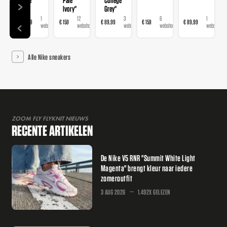
Ivory"
Grey"
1
12
3
6
1
€ 89,99
€ 159
€ 89,99
€ 159
€ 89,99
webshop
webshops
webshops
webshops
webshop
Alle Nike sneakers
ZOOM FLY FLYKNIT NIEUWS
RECENTE ARTIKELEN
De Nike V5 RNR "Summit White Light
Magenta" brengt kleur naar iedere
zomeroutfit
3 AUG 2026
1.492X GELEZEN