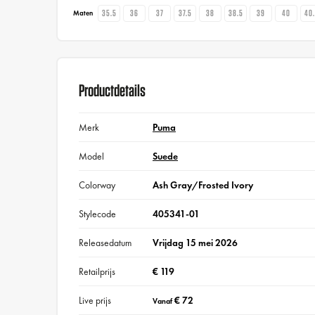
35.5
36
37
37.5
38
38.5
39
40
40
Maten
Productdetails
Merk
Puma
Model
Suede
Colorway
Ash Gray/Frosted Ivory
Stylecode
405341-01
Releasedatum
Vrijdag 15 mei 2026
Retailprijs
€ 119
Live prijs
€ 72
Vanaf