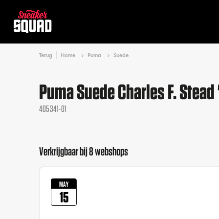
Terug
Home
Puma
Suede
Puma Suede Charles F. Stead 
405341-01
Verkrijgbaar bij 8 webshops
MAY
15