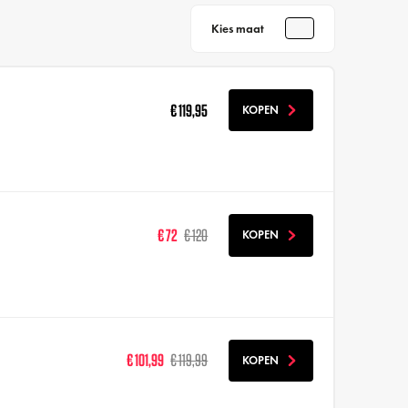
Kies maat
€ 119,95
KOPEN
€ 72
€ 120
KOPEN
€ 101,99
€ 119,99
KOPEN