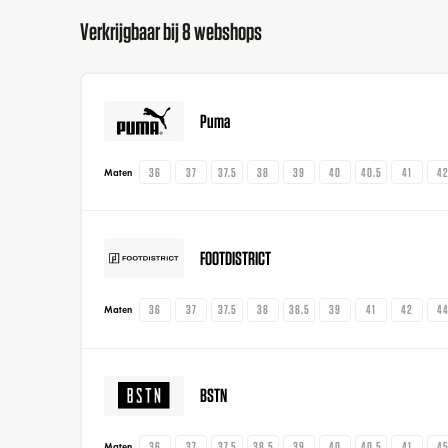
Verkrijgbaar bij 8 webshops
Puma
36
37
37.5
38
39
40
40.5
41
4
Maten
FOOTDISTRICT
36
37
37.5
38
38.5
39
41
42
4
Maten
BSTN
36
37
37.5
38.5
39
40
40.5
41
4
Maten