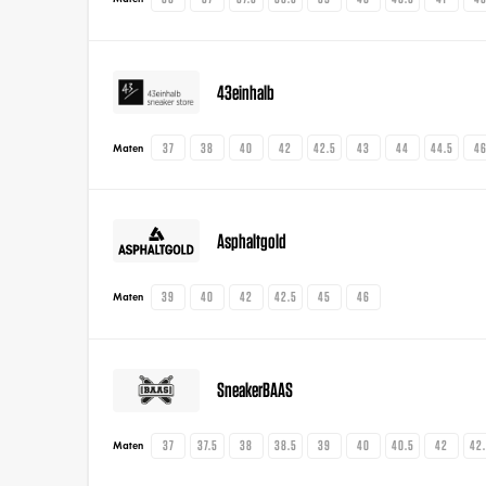
43einhalb
37
38
40
42
42.5
43
44
44.5
4
Maten
Asphaltgold
39
40
42
42.5
45
46
Maten
SneakerBAAS
37
37.5
38
38.5
39
40
40.5
42
42
Maten