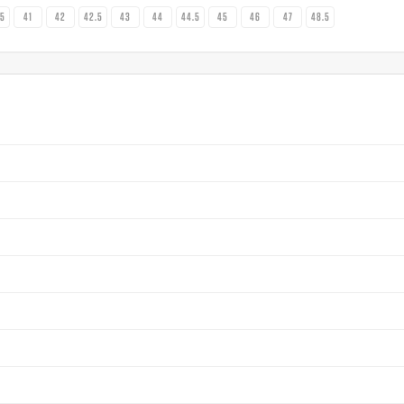
.5
41
42
42.5
43
44
44.5
45
46
47
48.5