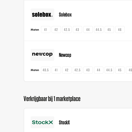
Solebox
41
42
42.5
43
44
44.5
45
46
Maten
Newcop
40.5
41
42
42.5
43
44
44.5
45
4
Maten
Verkrijgbaar bij 1 marketplace
StockX