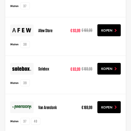
37
Maten
Afew Store
€ 93,99
€ 169,99
KOPEN
38
Maten
Solebox
€ 83,99
€ 169,99
KOPEN
39
Maten
Van Arendonk
€ 169,99
KOPEN
37
40
Maten