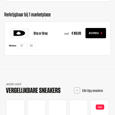
Verkrijgbaar bij 1 marketplace
Drip or Drop
€ 169,99
KOPEN
vanaf
37
38
Maten
MEER UGG
VERGELIJKBARE SNEAKERS
Alle Ugg sneakers
Sale