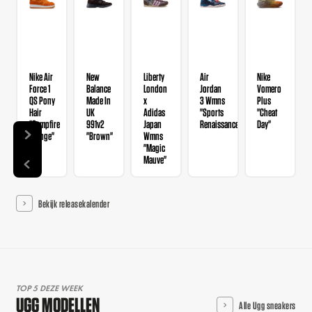
Nike Air
New
Liberty
Air
Nike
Force 1
Balance
London
Jordan
Vomero
QS Pony
Made In
x
3 Wmns
Plus
Hair
UK
Adidas
"Sports
"Cheat
"Campfire
991v2
Japan
Renaissance"
Day"
Orange"
"Brown"
Wmns
"Magic
Mauve"
Bekijk releasekalender
TOP 5 DEZE WEEK
UGG MODELLEN
Alle Ugg sneakers