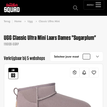
MENU
Terug
Home
Ugg
Classic Ultra Mini
UGG Classic Ultra Mini Laars Dames "Sugarplum"
1116109-SGRP
Selecteer jouw maat
Verkrijgbaar bij 5 webshops
JAN
03