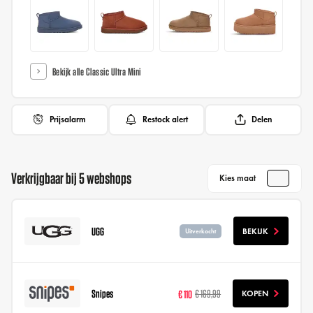
Bekijk alle Classic Ultra Mini
Prijsalarm
Restock alert
Delen
Verkrijgbaar bij 5 webshops
Kies maat
UGG
BEKIJK
Uitverkocht
Snipes
€ 110
€ 169,99
KOPEN