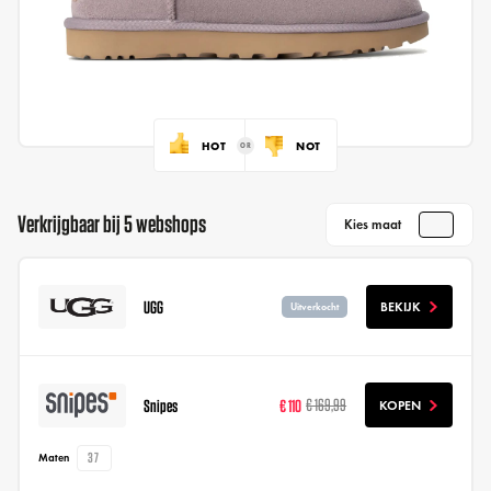
HOT
NOT
Verkrijgbaar bij 5 webshops
Kies maat
UGG
BEKIJK
Uitverkocht
Snipes
€ 110
€ 169,99
KOPEN
37
Maten