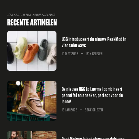
CLASSIC ULTRA MINI NIEUWS
RECENTE ARTIKELEN
UGG introduceert de nieuwe PeakMod in
vier colorways
10 MRT 2025
161X GELEZEN
De nieuwe UGG Lo Lowmel combineert
pantoffel en sneaker, perfect voor de
lente!
16 JAN 2025
536X GELEZEN
Post Malone is het nieuwe gezicht van