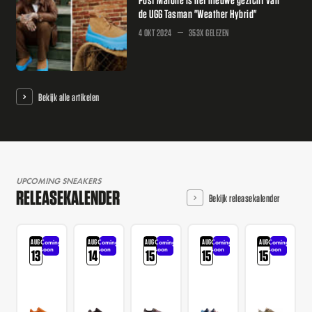
de UGG Tasman "Weather Hybrid"
4 OKT 2024
353X GELEZEN
Bekijk alle artikelen
UPCOMING SNEAKERS
RELEASEKALENDER
Bekijk releasekalender
AUG
AUG
AUG
AUG
AUG
Coming
Coming
Coming
Coming
Coming
soon
soon
soon
soon
soon
13
14
15
15
15