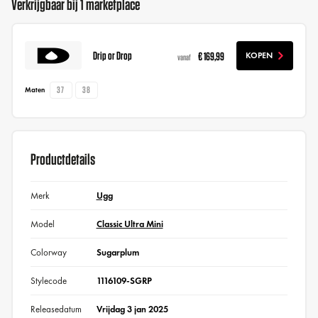
Verkrijgbaar bij 1 marketplace
Drip or Drop
€ 169,99
KOPEN
vanaf
37
38
Maten
Productdetails
Merk
Ugg
Model
Classic Ultra Mini
Colorway
Sugarplum
Stylecode
1116109-SGRP
Releasedatum
Vrijdag 3 jan 2025