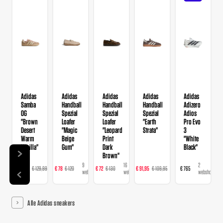
Adidas
Adidas
Adidas
Adidas
Adidas
Samba
Handball
Handball
Handball
Adizero
OG
Spezial
Spezial
Spezial
Adios
"Brown
Loafer
Loafer
"Earth
Pro Evo
Desert
"Magic
"Leopard
Strata"
3
Warm
Beige
Print
"White
Vanilla"
Gum"
Dark
Black"
Brown"
14
9
16
23
2
€ 103,99
€ 129,99
€ 78
€ 120
€ 72
€ 130
€ 91,95
€ 109,95
€ 765
webshops
webshops
webshops
webshops
webshops
Alle Adidas sneakers