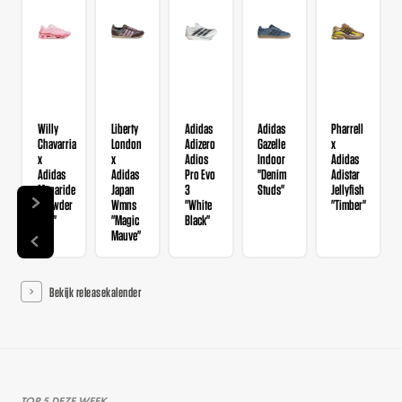
Willy
Liberty
Adidas
Adidas
Pharrell
Chavarria
London
Adizero
Gazelle
x
x
x
Adios
Indoor
Adidas
Adidas
Adidas
Pro Evo
"Denim
Adistar
Megaride
Japan
3
Studs"
Jellyfish
"Powder
Wmns
"White
"Timber"
Red"
"Magic
Black"
Mauve"
Bekijk releasekalender
TOP 5 DEZE WEEK