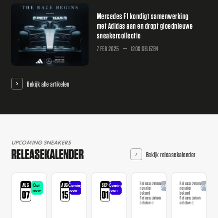
Mercedes F1 kondigt samenwerking
met Adidas aan en dropt gloednieuwe
sneakercollectie
7 FEB 2025
120X GELEZEN
Bekijk alle artikelen
UPCOMING SNEAKERS
RELEASEKALENDER
Bekijk releasekalender
Releasedatum
Releasedatum
AUG
AUG
SEP
Out
Coming
Coming
Aangekondigd
Aangekondi
nog niet
nog niet
now
soon
soon
07
15
01
bekend
bekend
Releasedatum
Releasedatum
onbekend
onbekend