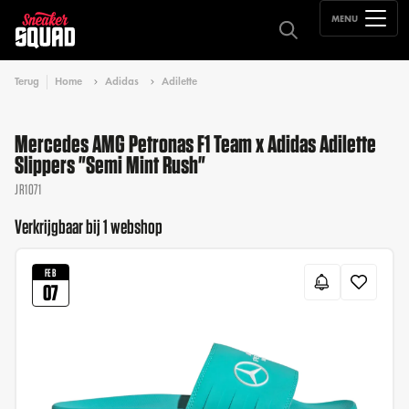
MENU
Terug
Home
Adidas
Adilette
Mercedes AMG Petronas F1 Team x Adidas Adilette
Slippers "Semi Mint Rush"
JR1071
Verkrijgbaar bij 1 webshop
FEB
07