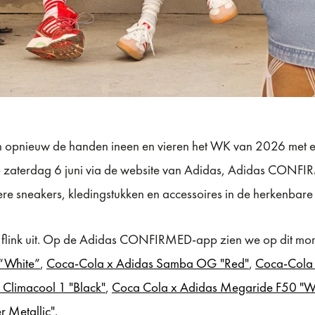
 opnieuw de handen ineen en vieren het WK van 2026 met een
p zaterdag 6 juni via de website van Adidas, Adidas CONFI
e sneakers, kledingstukken en accessoires in de herkenbare
 flink uit. Op de Adidas CONFIRMED-app zien we op dit m
 “White”
,
Coca-Cola x Adidas Samba OG "Red"
,
Coca-Cola 
Climacool 1 "Black"
,
Coca Cola x Adidas Megaride F50 "Wh
r Metallic"
.