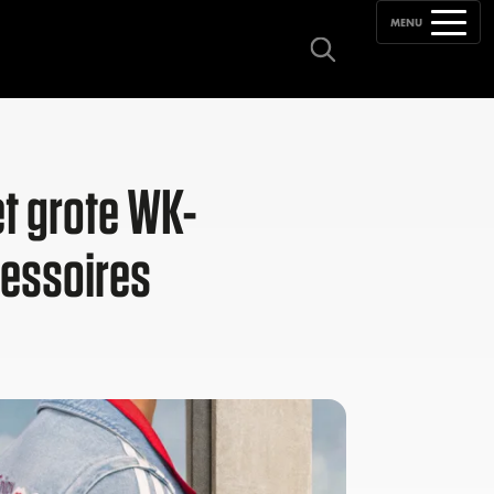
MENU
t grote WK-
cessoires