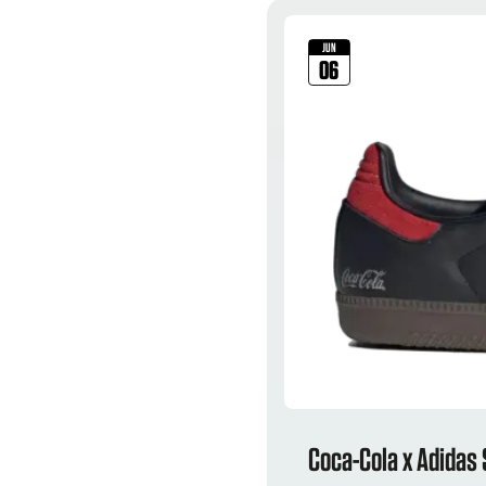
JUN
06
Coca-Cola x Adidas