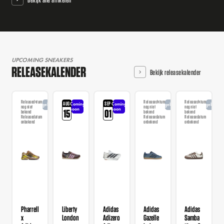
UPCOMING SNEAKERS
RELEASEKALENDER
Bekijk releasekalender
Releasedatum
Releasedatum
Releasedatum
AUG
SEP
Coming
Coming
Aangekondigd
Aangekondigd
Aangekondi
nog niet
nog niet
nog niet
soon
soon
15
01
bekend
bekend
bekend
Releasedatum
Releasedatum
Releasedatum
onbekend
onbekend
onbekend
Pharrell
Liberty
Adidas
Adidas
Adidas
x
London
Adizero
Gazelle
Samba