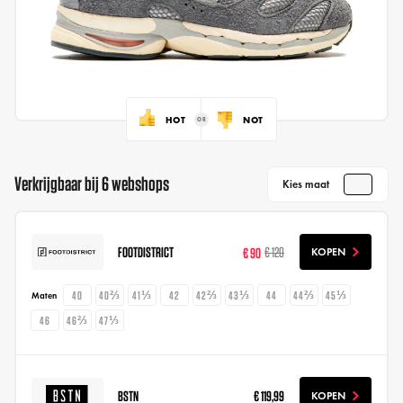
HOT
NOT
Verkrijgbaar bij 6 webshops
Kies maat
FOOTDISTRICT
€ 90
€ 120
KOPEN
40
40⅔
41⅓
42
42⅔
43⅓
44
44⅔
45⅓
Maten
46
46⅔
47⅓
BSTN
€ 119,99
KOPEN