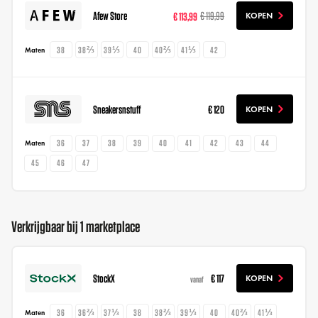
Afew Store
€ 113,99
€ 119,99
KOPEN
38
38⅔
39⅓
40
40⅔
41⅓
42
Maten
Sneakersnstuff
€ 120
KOPEN
36
37
38
39
40
41
42
43
44
Maten
45
46
47
Verkrijgbaar bij 1 marketplace
StockX
€ 117
KOPEN
vanaf
36
36⅔
37⅓
38
38⅔
39⅓
40
40⅔
41⅓
Maten