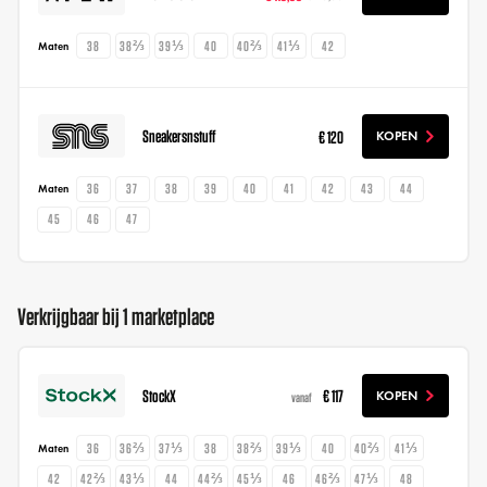
38
38⅔
39⅓
40
40⅔
41⅓
42
Maten
Sneakersnstuff
€ 120
KOPEN
36
37
38
39
40
41
42
43
44
Maten
45
46
47
Verkrijgbaar bij 1 marketplace
StockX
€ 117
KOPEN
vanaf
36
36⅔
37⅓
38
38⅔
39⅓
40
40⅔
41⅓
Maten
42
42⅔
43⅓
44
44⅔
45⅓
46
46⅔
47⅓
48