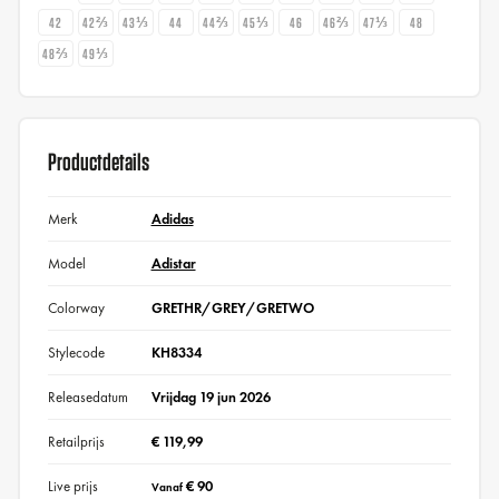
42
42⅔
43⅓
44
44⅔
45⅓
46
46⅔
47⅓
48
48⅔
49⅓
Productdetails
Merk
Adidas
Model
Adistar
Colorway
GRETHR/GREY/GRETWO
Stylecode
KH8334
Releasedatum
Vrijdag 19 jun 2026
Retailprijs
€ 119,99
Live prijs
€ 90
Vanaf