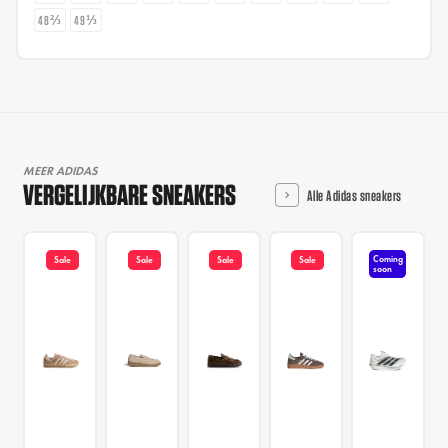
48⅔
49⅓
MEER ADIDAS
VERGELIJKBARE SNEAKERS
Alle Adidas sneakers
Coming
Sale
Sale
Sale
Sale
soon