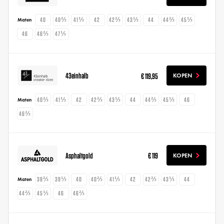
40
40⅔
41⅓
42
42⅔
43⅓
44
44⅔
45⅓
Maten
46
46⅔
47⅓
43einhalb
€ 119,95
KOPEN
40⅔
41⅓
42
42⅔
43⅓
44
44⅔
45⅓
46
Maten
46⅔
Asphaltgold
€ 119
KOPEN
38⅔
39⅓
40
40⅔
41⅓
42
42⅔
43⅓
44
Maten
44⅔
45⅓
46
46⅔