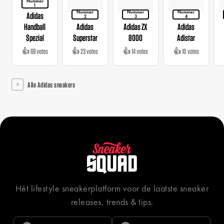
Nummer
1
Nummer
Nummer
Nummer
Adidas
2
3
4
Handball
Adidas
Adidas ZX
Adidas
Spezial
Superstar
8000
Adistar
👍 69 votes
👍 23 votes
👍 14 votes
👍 10 votes
Alle Adidas sneakers
Hét lifestyle sneakerplatform voor de laatste sneaker
releases, trends & tips.