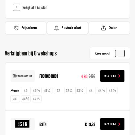
Bekijk alle Adistar
Prijsalarm
Restock alert
Delen
Verkrijgbaar bij 6 webshops
Kies maat
FOOTDISTRICT
€ 90
€ 120
KOPEN
40
40⅔
41⅓
42
42⅔
43⅓
44
44⅔
45⅓
Maten
46
46⅔
47⅓
BSTN
€ 119,99
KOPEN