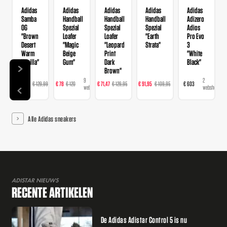
Adidas
Adidas
Adidas
Adidas
Adidas
Samba
Handball
Handball
Handball
Adizero
OG
Spezial
Spezial
Spezial
Adios
"Brown
Loafer
Loafer
"Earth
Pro Evo
Desert
"Magic
"Leopard
Strata"
3
Warm
Beige
Print
"White
Vanilla"
Gum"
Dark
Black"
Brown"
14
9
16
23
2
€ 103,99
€ 129,99
€ 78
€ 120
€ 71,47
€ 129,95
€ 91,95
€ 109,95
€ 603
webshops
webshops
webshops
webshops
webshops
Alle Adidas sneakers
ADISTAR NIEUWS
RECENTE ARTIKELEN
De Adidas Adistar Control 5 is nu