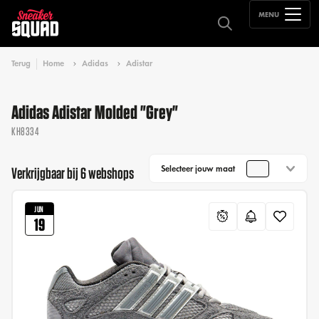
MENU
Terug
Home
Adidas
Adistar
Adidas Adistar Molded "Grey"
KH8334
Selecteer jouw maat
Verkrijgbaar bij 6 webshops
JUN
19