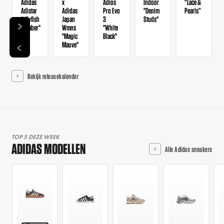
Adidas
x
Adios
Indoor
“Lace &
Adistar
Adidas
Pro Evo
"Denim
Pearls”
Jellyfish
Japan
3
Studs"
"Timber"
Wmns
"White
"Magic
Black"
Mauve"
Bekijk releasekalender
TOP 5 DEZE WEEK
ADIDAS MODELLEN
Alle Adidas sneakers