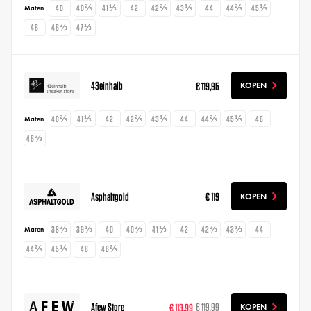
40
40⅔
41⅓
42
42⅔
43⅓
44
44⅔
45⅓
Maten
46
46⅔
47⅓
43einhalb
€ 119,95
KOPEN
40⅔
41⅓
42
42⅔
43⅓
44
44⅔
45⅓
46
Maten
46⅔
Asphaltgold
€ 119
KOPEN
38⅔
39⅓
40
40⅔
41⅓
42
42⅔
43⅓
44
Maten
44⅔
45⅓
46
46⅔
Afew Store
€ 113,99
€ 119,99
KOPEN