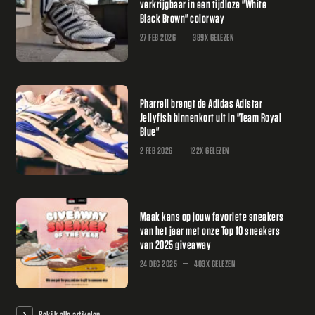
verkrijgbaar in een tijdloze "White
Black Brown" colorway
27 FEB 2026
389X GELEZEN
Pharrell brengt de Adidas Adistar
Jellyfish binnenkort uit in "Team Royal
Blue"
2 FEB 2026
122X GELEZEN
Maak kans op jouw favoriete sneakers
van het jaar met onze Top 10 sneakers
van 2025 giveaway
24 DEC 2025
403X GELEZEN
Bekijk alle artikelen