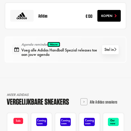
Adidas
€ 130
KOPEN
Agenda reminder
Nieuw
Stel in
Voeg alle Adidas Handball Spezial releases toe
aan jouw agenda
MEER ADIDAS
VERGELIJKBARE SNEAKERS
Alle Adidas sneakers
Coming
Coming
Coming
Out
Sale
soon
soon
soon
now