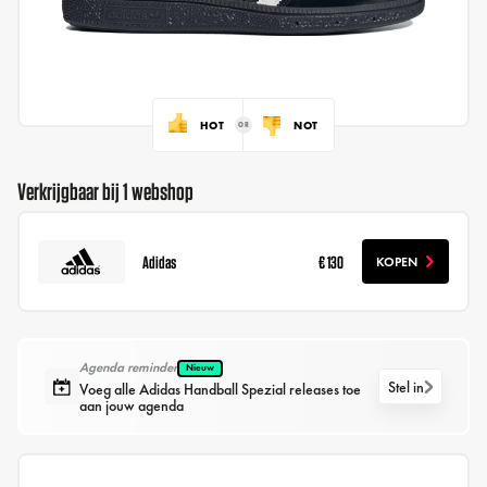
HOT
NOT
Verkrijgbaar bij 1 webshop
Adidas
€ 130
KOPEN
Agenda reminder
Nieuw
Stel in
Voeg alle Adidas Handball Spezial releases toe
aan jouw agenda