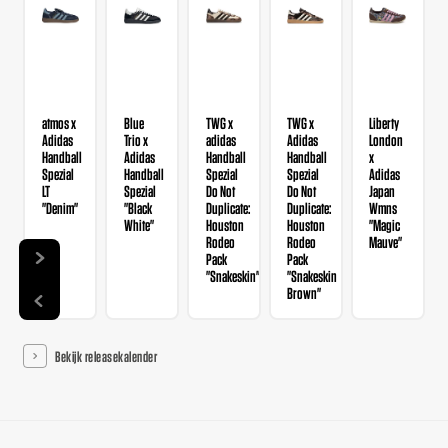
atmos x
Blue
TWG x
TWG x
Liberty
Adidas
Trio x
adidas
Adidas
London
Handball
Adidas
Handball
Handball
x
Spezial
Handball
Spezial
Spezial
Adidas
LT
Spezial
Do Not
Do Not
Japan
"Denim"
"Black
Duplicate:
Duplicate:
Wmns
White"
Houston
Houston
"Magic
Rodeo
Rodeo
Mauve"
Pack
Pack
"Snakeskin"
"Snakeskin
Brown"
Bekijk releasekalender