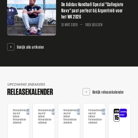
De Adidas Handball Spezial "Collegiate
Navy" past perfect bij Argentinië voor
het WK 2026
31 MRT 2026
190X GELEZEN
Bekijk alle artikelen
UPCOMING SNEAKERS
RELEASEKALENDER
Bekijk releasekalender
Releasedatum
Releasedatum
Releasedatum
Releasedatum
AUG
Coming
Aangekondigd
Aangekondigd
Aangekondigd
Aangekondigd
nog niet
nog niet
nog niet
nog niet
soon
15
bekend
bekend
bekend
bekend
Releasedatum
Releasedatum
Releasedatum
Releasedatum
onbekend
onbekend
onbekend
onbekend