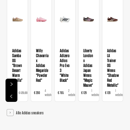
Adidas
Willy
Adidas
Liberty
Adidas
Samba
Chavarria
Adizero
London
LA
OG
x
Adios
x
Trainer
"Brown
Adidas
Pro Evo
Adidas
OG
Desert
Megaride
3
Japan
Wmns
Warm
"Powder
"White
Wmns
"Shadow
Vanilla"
Red"
Black"
"Magic
Red
Mauve"
Metallic"
14
4
2
1
1
€ 103,99
€ 129,99
€ 200
€ 765
€ 129
€ 120
webshops
webshops
webshops
webshop
webshop
Alle Adidas sneakers