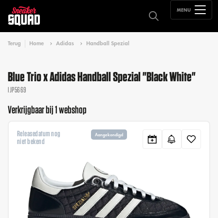
MENU
Terug
Home
Adidas
Handball Spezial
Blue Trio x Adidas Handball Spezial "Black White"
IJP5669
Verkrijgbaar bij 1 webshop
Releasedatum nog
Aangekondigd
niet bekend