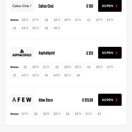
Calico Club
€ 130
KOPEN
36⅔
37⅓
38
38⅔
40⅔
41⅓
42
42⅔
43⅓
Maten
44
44⅔
45⅓
46
46⅔
Asphaltgold
€ 129
KOPEN
36
36⅔
37⅓
38
38⅔
39⅓
40
40⅔
41⅓
Maten
42
42⅔
43⅓
44
44⅔
45⅓
46
Afew Store
€ 129,99
KOPEN
37⅓
38
38⅔
39⅓
40
40⅔
41⅓
42
Maten