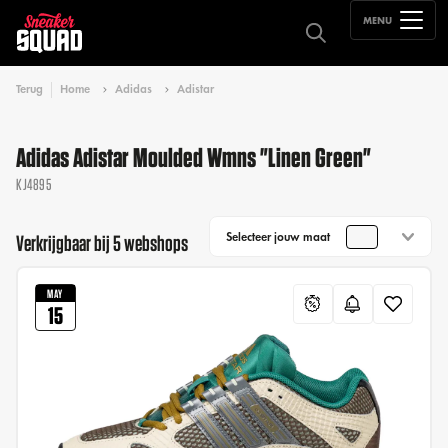
MENU
Terug
Home
Adidas
Adistar
Adidas Adistar Moulded Wmns "Linen Green"
KJ4895
Selecteer jouw maat
Verkrijgbaar bij 5 webshops
MAY
15