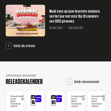
Maak kans op jouw favoriete sneakers
van het jaar met onze Top 10 sneakers
van 2025 giveaway
24 DEC 2025
403X GELEZEN
Bekijk alle artikelen
UPCOMING SNEAKERS
RELEASEKALENDER
Bekijk releasekalender
Releasedatum
Releasedatum
Releasedatum
AUG
SEP
Coming
Coming
Aangekondigd
Aangekondigd
Aangekondi
nog niet
nog niet
nog niet
soon
soon
15
01
bekend
bekend
bekend
Releasedatum
Releasedatum
Releasedatum
onbekend
onbekend
onbekend