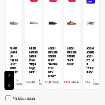
soon
Adidas
Adidas
Adidas
Adidas
Adidas
Samba
Handball
Handball
Handball
Adizero
OG
Spezial
Spezial
Spezial
Adios
"Brown
Loafer
Loafer
"Earth
Pro Evo
Desert
"Magic
"Leopard
Strata"
3
Warm
Beige
Print
"White
Vanilla"
Gum"
Dark
Black"
Brown"
14
9
16
23
2
€ 120
€ 78
€ 120
€ 71,47
€ 129,95
€ 91,95
€ 109,95
€ 765
webshops
webshops
webshops
webshops
webshops
Alle Adidas sneakers