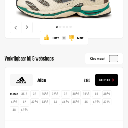
HOT
NOT
Verkrijgbaar bij 5 webshops
Kies maat
Adidas
€ 130
KOPEN
35.5
36
36⅔
37⅓
38
38⅔
39⅓
40
40⅔
Maten
41⅓
42
42⅔
43⅓
44
44⅔
45⅓
46
46⅔
47⅓
48
48⅔