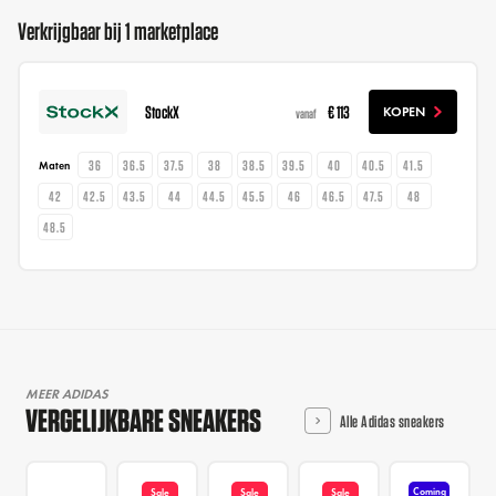
Verkrijgbaar bij 1 marketplace
StockX
€ 113
KOPEN
vanaf
36
36.5
37.5
38
38.5
39.5
40
40.5
41.5
Maten
42
42.5
43.5
44
44.5
45.5
46
46.5
47.5
48
48.5
MEER ADIDAS
VERGELIJKBARE SNEAKERS
Alle Adidas sneakers
Coming
Sale
Sale
Sale