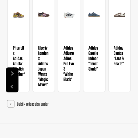
Pharrell
Liberty
Adidas
Adidas
Adidas
x
London
Adizero
Gazelle
Samba
Adidas
x
Adios
Indoor
“Lace &
Adistar
Adidas
Pro Evo
"Denim
Pearls”
Jellyfish
Japan
3
Studs"
"Timber"
Wmns
"White
"Magic
Black"
Mauve"
Bekijk releasekalender