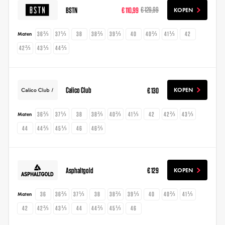
BSTN
€ 110,99
€ 129,99
KOPEN
36⅔
37⅓
38
38⅔
39⅓
40
40⅔
41⅓
42
Maten
42⅔
43⅓
44⅔
Calico Club
€ 130
KOPEN
36⅔
37⅓
38
38⅔
40⅔
41⅓
42
42⅔
43⅓
Maten
44
44⅔
45⅓
46
46⅔
Asphaltgold
€ 129
KOPEN
36
36⅔
37⅓
38
38⅔
39⅓
40
40⅔
41⅓
Maten
42
42⅔
43⅓
44
44⅔
45⅓
46