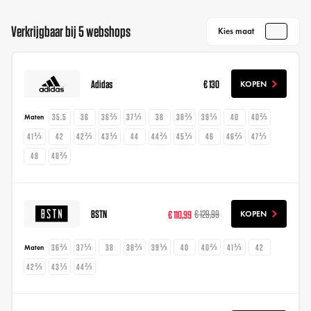
Verkrijgbaar bij 5 webshops
Kies maat
Adidas
€ 130
KOPEN
35.5
36
36⅔
37⅓
38
38⅔
39⅓
40
40⅔
Maten
41⅓
42
42⅔
43⅓
44
44⅔
45⅓
46
46⅔
47⅓
48
48⅔
BSTN
€ 110,99
€ 129,99
KOPEN
36⅔
37⅓
38
38⅔
39⅓
40
40⅔
41⅓
42
Maten
42⅔
43⅓
44⅔