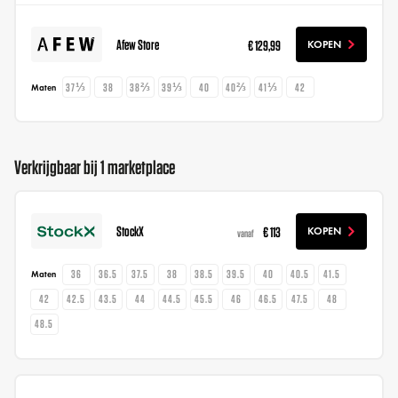
Afew Store
€ 129,99
KOPEN
37⅓
38
38⅔
39⅓
40
40⅔
41⅓
42
Maten
Verkrijgbaar bij 1 marketplace
StockX
€ 113
KOPEN
vanaf
36
36.5
37.5
38
38.5
39.5
40
40.5
41.5
Maten
42
42.5
43.5
44
44.5
45.5
46
46.5
47.5
48
48.5