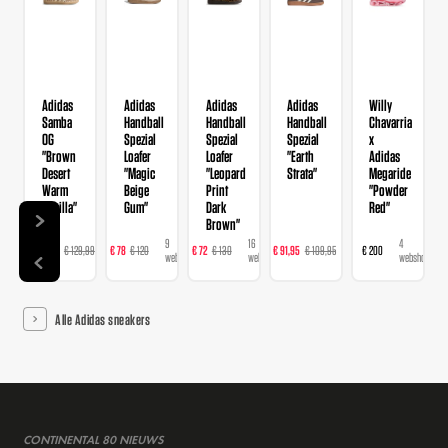
Adidas
Adidas
Adidas
Adidas
Willy
Samba
Handball
Handball
Handball
Chavarria
OG
Spezial
Spezial
Spezial
x
"Brown
Loafer
Loafer
"Earth
Adidas
Desert
"Magic
"Leopard
Strata"
Megaride
Warm
Beige
Print
"Powder
Vanilla"
Gum"
Dark
Red"
Brown"
14
9
16
23
4
€ 103,99
€ 129,99
€ 78
€ 120
€ 72
€ 130
€ 91,95
€ 109,95
€ 200
webshops
webshops
webshops
webshops
webshops
Alle Adidas sneakers
CONTINENTAL 80 NIEUWS