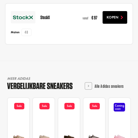
StockX
€ 97
KOPEN
vanaf
48
Maten
MEER ADIDAS
VERGELIJKBARE SNEAKERS
Alle Adidas sneakers
Coming
Sale
Sale
Sale
Sale
soon