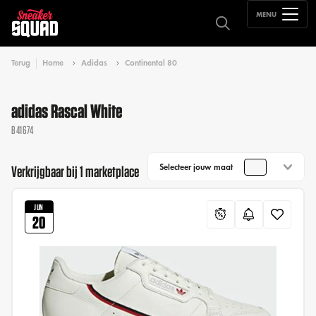
MENU
Terug
Home
Adidas
Continental 80
adidas Rascal White
B41674
Selecteer jouw maat
Verkrijgbaar bij 1 marketplace
JUN
20