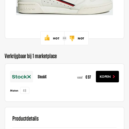
HOT
NOT
Verkrijgbaar bij 1 marketplace
StockX
€ 97
KOPEN
vanaf
48
Maten
Productdetails