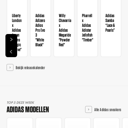
Liberty
Adidas
Willy
Pharrell
Adidas
London
Adizero
Chavarria
x
Samba
x
Adios
x
Adidas
“Lace &
Adidas
Pro Evo
Adidas
Adistar
Pearls”
Japan
3
Megaride
Jellyfish
Wmns
"White
"Powder
"Timber"
"Magic
Black"
Red"
Mauve"
Bekijk releasekalender
TOP 5 DEZE WEEK
ADIDAS MODELLEN
Alle Adidas sneakers