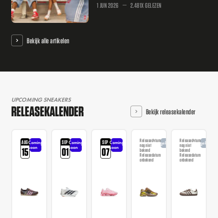
1 JUN 2026
2.481X GELEZEN
Bekijk alle artikelen
UPCOMING SNEAKERS
RELEASEKALENDER
Bekijk releasekalender
Releasedatum
Releasedatum
AUG
SEP
SEP
Coming
Coming
Coming
Aangekondigd
Aangekondi
nog niet
nog niet
soon
soon
soon
15
01
07
bekend
bekend
Releasedatum
Releasedatum
onbekend
onbekend