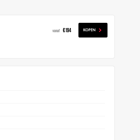
€ 194
KOPEN
vanaf