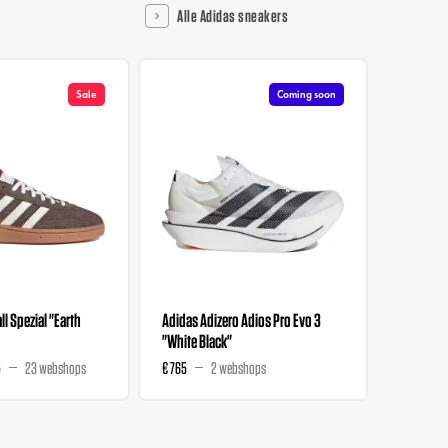
Alle Adidas sneakers
Sale
Coming soon
l Spezial "Earth
Adidas Adizero Adios Pro Evo 3
Liberty 
"White Black"
Wmns "M
5
23 webshops
€ 765
2 webshops
€ 129