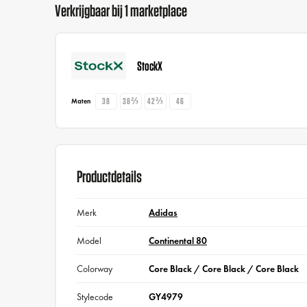
Verkrijgbaar bij 1 marketplace
StockX
38
38⅔
42⅔
46
Maten
Productdetails
Merk
Adidas
Model
Continental 80
Colorway
Core Black / Core Black / Core Black
Stylecode
GY4979