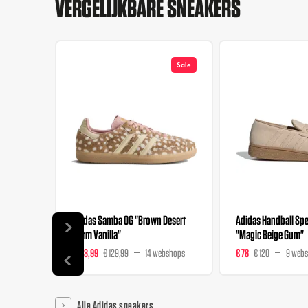
VERGELIJKBARE SNEAKERS
Sale
Adidas Samba OG "Brown Desert
Adidas Handball Spez
Warm Vanilla"
"Magic Beige Gum"
€ 103,99
€ 129,99
14 webshops
€ 78
€ 120
9 web
Alle Adidas sneakers