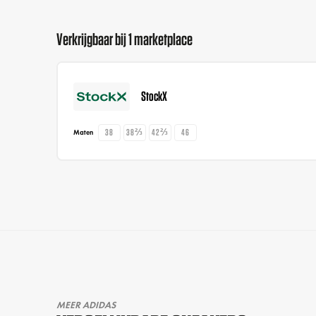
Verkrijgbaar bij 1 marketplace
StockX
38
38⅔
42⅔
46
Maten
MEER ADIDAS