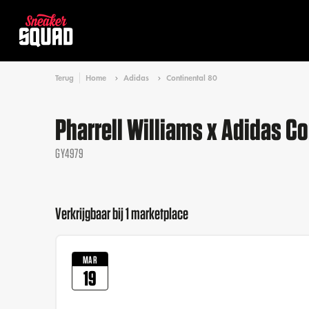
Terug
Home
Adidas
Continental 80
Pharrell Williams x Adidas Co
GY4979
Verkrijgbaar bij 1 marketplace
MAR
19