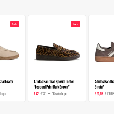
Sale
Sale
ial Loafer
Adidas Handball Spezial Loafer
Adidas Handbal
"Leopard Print Dark Brown"
Strata"
shops
€ 72
€ 130
16 webshops
€ 91,95
€ 109,9