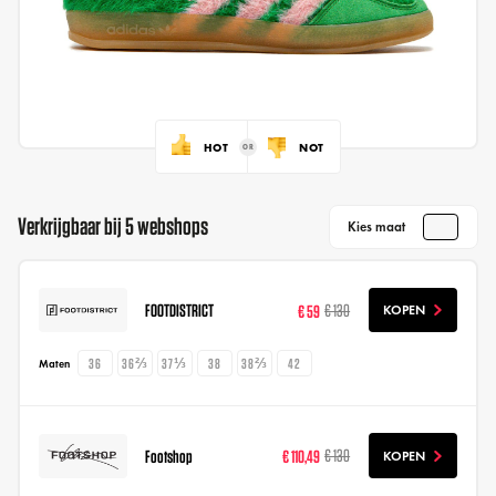
HOT
NOT
Verkrijgbaar bij 5 webshops
Kies maat
FOOTDISTRICT
€ 59
€ 130
KOPEN
36
36⅔
37⅓
38
38⅔
42
Maten
Footshop
€ 110,49
€ 130
KOPEN