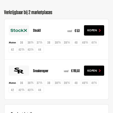
Verkrijgbaar bij 2 marketplaces
StockX
€ 53
KOPEN
vanaf
36
36⅔
37⅓
38
38⅔
39⅓
40
40⅔
41⅓
Maten
42
42⅔
43⅓
44
Sneakeregeer
€ 119,50
KOPEN
vanaf
36
36⅔
37⅓
38
38⅔
39⅓
40
40⅔
41⅓
Maten
42
42⅔
43⅓
44