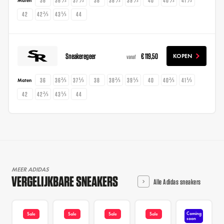
36
36⅔
37⅓
38
38⅔
39⅓
40
40⅔
41⅓
Maten
42
42⅔
43⅓
44
Sneakeregeer
€ 119,50
KOPEN
vanaf
36
36⅔
37⅓
38
38⅔
39⅓
40
40⅔
41⅓
Maten
42
42⅔
43⅓
44
MEER ADIDAS
VERGELIJKBARE SNEAKERS
Alle Adidas sneakers
Coming
Sale
Sale
Sale
Sale
soon