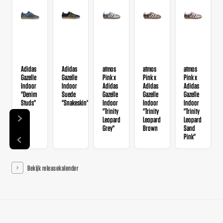
Adidas
Adidas
atmos
atmos
atmos
Gazelle
Gazelle
Pink x
Pink x
Pink x
Indoor
Indoor
Adidas
Adidas
Adidas
"Denim
Suede
Gazelle
Gazelle
Gazelle
Studs"
"Snakeskin"
Indoor
Indoor
Indoor
"Trinity
"Trinity
"Trinity
Leopard
Leopard
Leopard
Grey"
Brown
Sand
Pink"
Bekijk releasekalender