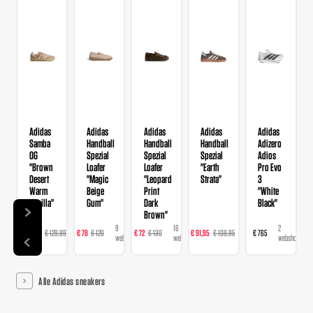
Adidas
Adidas
Adidas
Adidas
Adidas
Samba
Handball
Handball
Handball
Adizero
OG
Spezial
Spezial
Spezial
Adios
"Brown
Loafer
Loafer
"Earth
Pro Evo
Desert
"Magic
"Leopard
Strata"
3
Warm
Beige
Print
"White
Vanilla"
Gum"
Dark
Black"
Brown"
14
9
16
23
2
€ 103,99
€ 129,99
€ 78
€ 120
€ 72
€ 130
€ 91,95
€ 109,95
€ 765
webshops
webshops
webshops
webshops
webshops
Alle Adidas sneakers