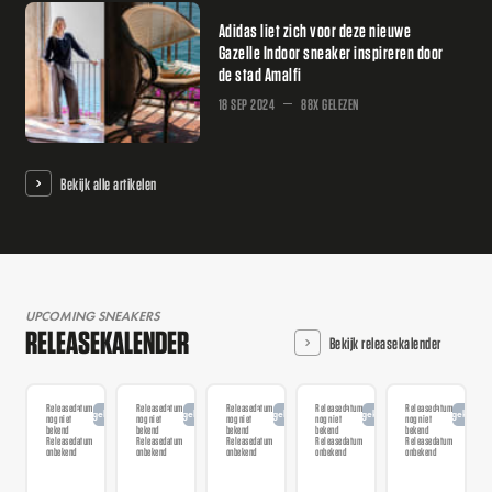
Adidas liet zich voor deze nieuwe
Gazelle Indoor sneaker inspireren door
de stad Amalfi
18 SEP 2024
88X GELEZEN
Bekijk alle artikelen
UPCOMING SNEAKERS
RELEASEKALENDER
Bekijk releasekalender
Releasedatum
Releasedatum
Releasedatum
Releasedatum
Releasedatum
Aangekondigd
Aangekondigd
Aangekondigd
Aangekondigd
Aangekondi
nog niet
nog niet
nog niet
nog niet
nog niet
bekend
bekend
bekend
bekend
bekend
Releasedatum
Releasedatum
Releasedatum
Releasedatum
Releasedatum
onbekend
onbekend
onbekend
onbekend
onbekend