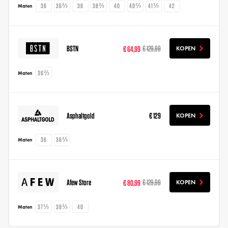
36
36⅔
38
38⅔
40
40⅔
41⅓
42
Maten
BSTN
€ 64,99
€ 129,99
KOPEN
36⅔
Maten
Asphaltgold
€ 129
KOPEN
36
36⅔
Maten
Afew Store
€ 80,99
€ 129,99
KOPEN
37⅓
38⅔
40
Maten