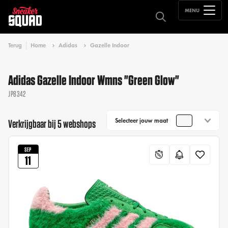
MENU
Terug
Home
Adidas
Gazelle Indoor
Adidas Gazelle Indoor Wmns "Green Glow"
JP8342
Selecteer jouw maat
Verkrijgbaar bij 5 webshops
SEP
11