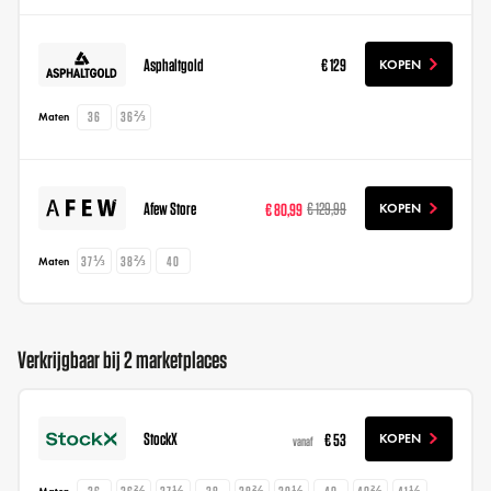
Asphaltgold
€ 129
KOPEN
36
36⅔
Maten
Afew Store
€ 80,99
€ 129,99
KOPEN
37⅓
38⅔
40
Maten
Verkrijgbaar bij 2 marketplaces
StockX
€ 53
KOPEN
vanaf