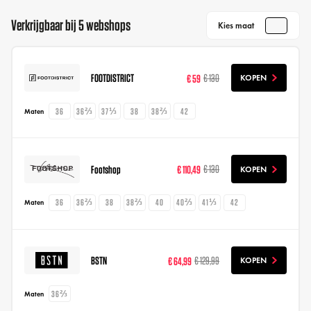
Verkrijgbaar bij 5 webshops
Kies maat
FOOTDISTRICT
€ 59
€ 130
KOPEN
36
36⅔
37⅓
38
38⅔
42
Maten
Footshop
€ 110,49
€ 130
KOPEN
36
36⅔
38
38⅔
40
40⅔
41⅓
42
Maten
BSTN
€ 64,99
€ 129,99
KOPEN
36⅔
Maten